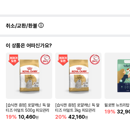
취소/교환/환불
이 상품은 어떠신가요?
[습식캔 증정] 로얄캐닌 독 말
[습식캔 증정] 로얄캐닌 독 말
윌로펫 뉴트리탑 
티즈 어덜트 500g 피모관리
티즈 어덜트 3kg 피모관리
19%
32,9
19%
10,460
20%
42,160
원
원