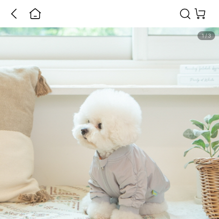
1
/
3