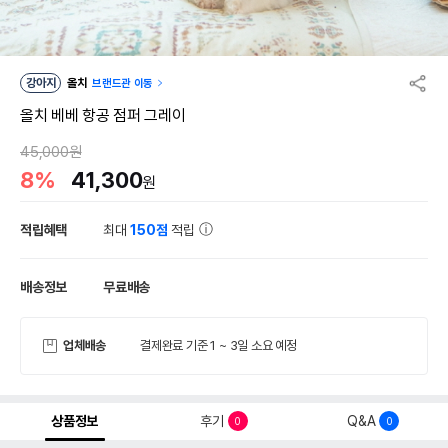
강아지
올치
브랜드관 이동
올치 베베 항공 점퍼 그레이
45,000원
8%
41,300
원
적립혜택
최대
150점
적립
배송정보
무료배송
업체배송
결제완료 기준 1 ~ 3일 소요 예정
상품정보
후기
Q&A
0
0