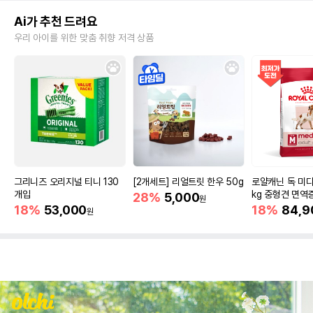
Ai가 추천 드려요
우리 아이를 위한 맞춤 취향 저격 상품
그리니즈 오리지널 티니 130
[2개세트] 리얼트릿 한우 50g
로얄캐닌 독 미디
개입
kg 중형견 면역
28%
5,000
원
18%
53,000
18%
84,9
원