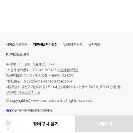
서비스 이용약관
개인정보 처리방침
입점/제휴 문의
공지사항
PC버전으로 보기
주식회사 어바웃펫
대표자명 : 나옥귀
사업자 등록번호 : 120-87-90035
사업자정보확인
통신판매업신고번호 : 제 2025-서울금천-2382호
개인정보관리자 : 김원규 hello@aboutpet.co.kr
서울특별시 금천구 가산디지털2로 144, 현대테라타워 가산DK 507호, 508호 (가산동)
구매안전(에스크로)서비스
© copyright (c) www.aboutpet.co.kr all rights reserved.
장바구니 담기
판매중지
찜