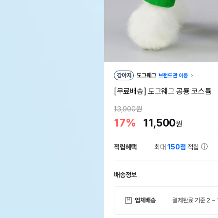
강아지
도그웨그
브랜드관 이동
[무료배송] 도그웨그 공룡 코스튬
13,900원
17%
11,500
원
적립혜택
최대
150점
적립
배송정보
업체배송
결제완료 기준 2 ~