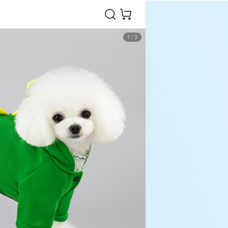
1
/
3