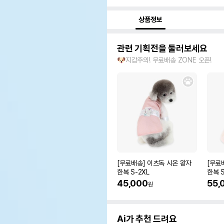
상품정보
관련 기획전을 둘러보세요
🐶지갑주의! 무료배송 ZONE 오픈!
[무료배송] 이츠독 시온 왕자
[무료
한복 S-2XL
한복 S
45,000
55,
원
Ai가 추천 드려요