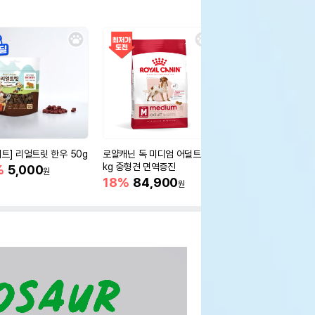
세트] 리얼트릿 한우 50g
로얄캐닌 독 미디엄 어덜트 10
오리젠 독 스몰브리드 4
kg 중형견 면역증진
%
5,000
15%
75,400
원
원
18%
84,900
원