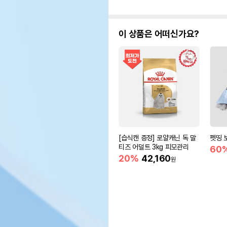
이 상품은 어떠신가요?
[습식캔 증정] 로얄캐닌 독 말
펫띵 
티즈 어덜트 3kg 피모관리
60
20%
42,160
원