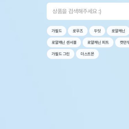
가필드
로우즈
두잇
로얄캐닌
로얄캐닌 센서블
로얄캐닌 피트
캣만
가필드 그린
더스트몬