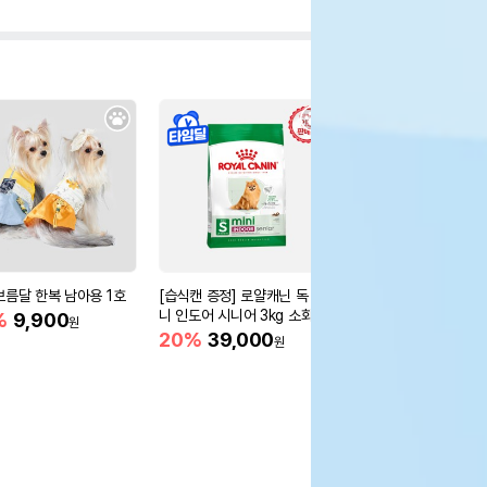
보름달 한복 남아용 1호
[습식캔 증정] 로얄캐닌 독 미
[습식캔 증정] 로얄캐닌
니 인도어 시니어 3kg 소화도
들 어덜트 7.5kg 피모
%
9,900
원
움
20%
39,000
20%
92,000
원
원