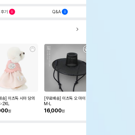
후기
Q&A
0
0
배송] 이츠독 시아 당의
[무료배송] 이츠독 오 마이 갓
[무료배송] 이츠독 몽뚜
-2XL
M-L
즈 아노락 점퍼
000
16,000
38,000
원
원
원