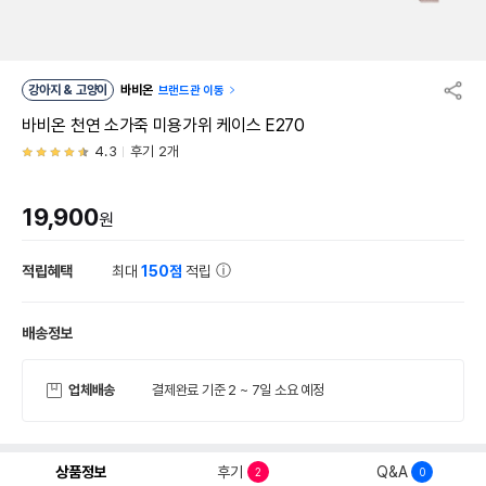
강아지 & 고양이
바비온
브랜드관 이동
바비온 천연 소가죽 미용가위 케이스 E270
4.3
후기 2개
19,900
원
적립혜택
최대
150점
적립
배송정보
업체배송
결제완료 기준 2 ~ 7일 소요 예정
상품정보
후기
Q&A
2
0