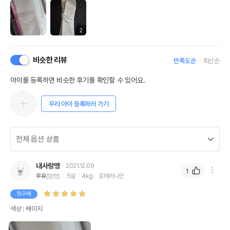
2
비슷한 리뷰
만족도순
최신순
아이를 등록하면 비슷한 후기를 확인할 수 있어요.
우리 아이 등록하러 가기
내사랑맹
2021.12.09
1
우유
(암컷)
5살
4kg
포메라니안
첫구매
색상 : 베이지