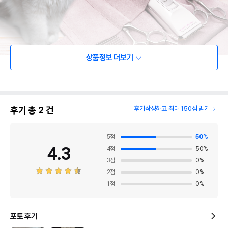
상품정보 더보기
후기 총
2
건
후기작성하고 최대 150점 받기
5
점
50
%
4.3
4
점
50
%
3
점
0
%
2
점
0
%
1
점
0
%
포토 후기