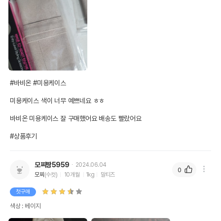
#바비온 #미용케이스

미용케이스 색이 너무 예쁘네요 ㅎㅎ

바비온 미용케이스 잘 구매했어요 배송도 빨랐어요

#상품후기
모찌짱5959
2024.06.04
0
모찌
(수컷)
10개월
1kg
말티즈
첫구매
색상 : 베이지