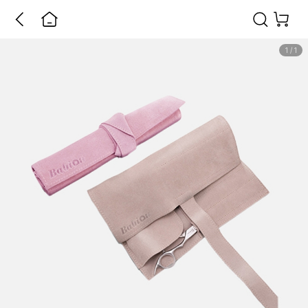
1
/
1