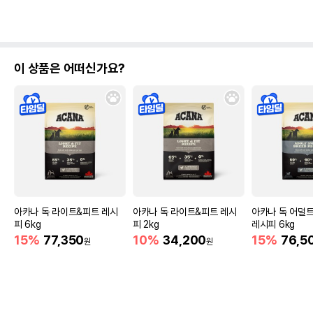
이 상품은 어떠신가요?
아카나 독 라이트&피트 레시
아카나 독 라이트&피트 레시
아카나 독 어덜
피 6kg
피 2kg
레시피 6kg
15%
77,350
10%
34,200
15%
76,5
원
원