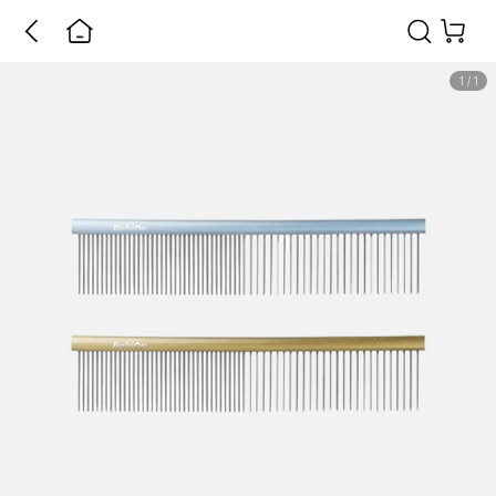
1
/
1