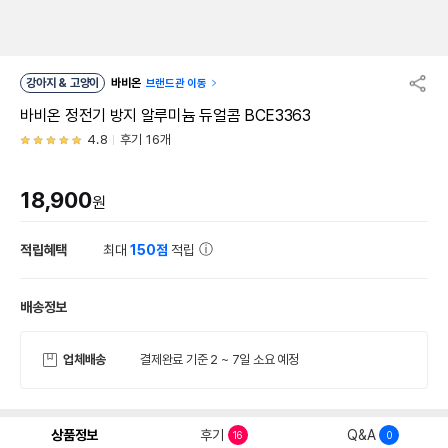
강아지 & 고양이
바비온
브랜드관 이동
바비온 정전기 방지 알루미늄 듀얼콤 BCE3363
4.8
후기 16개
18,900
원
적립혜택
최대
150점
적립
배송정보
업체배송
결제완료 기준 2 ~ 7일 소요 예정
상품정보
후기
Q&A
16
0