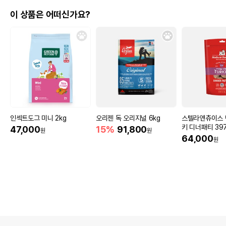
이 상품은 어떠신가요?
인섹트도그 미니 2kg
오리젠 독 오리지널 6kg
스텔라앤츄이스 
키 디너패티 39
47,000
15%
91,800
원
원
64,000
원