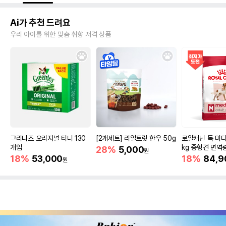
Ai가 추천 드려요
우리 아이를 위한 맞춤 취향 저격 상품
그리니즈 오리지널 티니 130
[2개세트] 리얼트릿 한우 50g
로얄캐닌 독 미디
개입
kg 중형견 면역
28%
5,000
원
18%
53,000
18%
84,9
원