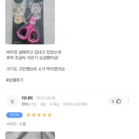
바리깡 실패하고 겁내고 있었는데

후딱 조금씩 자르기 성공했어요!

크기도 고민했는데 소가 딱이였어요

#상품후기
타니마
2023.06.26
0
딴이
(수컷)
8살
4.5kg
브리티시쇼트헤어
첫구매
사이즈 : 소형