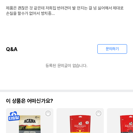
제품은 괜찮은 것 같은데 저희집 반려견이 발 만지는 걸 넘 싫어해서 제대로 
손질을 할수가 없어서 방치중...
상품 필수 정보
품명 및 모델명
바비온 발톱깎이 019R
Q&A
문의하기
법에 의한 인증,허가 등을
상품상세설명 참조
받았음을 확인할수 있는
등록된 문의글이 없습니다.
경우 그에 대한 사항
제조국 또는 원산지
중국
제조자,수입품의 경우
바비온
수입자를 함께 표기
이 상품은 어떠신가요?
AS책임자와 전화번호
어바웃펫 // 1644-9601
또는 소비자상담 관련
전화번호
유통기한이 최소 2026.12.04이거나 그
이후인 상품이 출고됩니다.