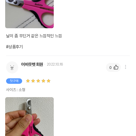
날이 좀 무딘거 같은 느낌적인 느낌

#상품후기
어바웃펫 회원
2022.10.16
0
첫구매
사이즈 : 소형