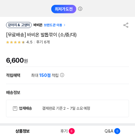
ⓘ
최저가도전
강아지 & 고양이
바비온
브랜드관 이동
[무료배송] 바비온 발톱깎이 (소/중/대)
4.5
후기 6개
6,600
원
적립혜택
최대
150점
적립
배송정보
업체배송
결제완료 기준 2 ~ 7일 소요 예정
상품정보
후기
Q&A
6
0