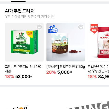
Ai가 추천 드려요
우리 아이를 위한 맞춤 취향 저격 상품
그리니즈 오리지널 티니 130
[2개세트] 리얼트릿 한우 50g
로얄캐닌 독 미디
개입
kg 중형견 면역
28%
5,000
원
18%
53,000
18%
84,9
원