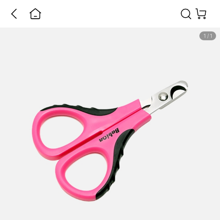
1
/
1