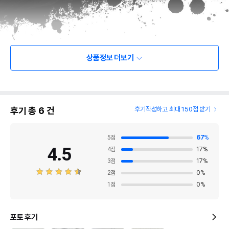
상품정보 더보기
후기 총
6
건
후기작성하고 최대 150점 받기
5
점
67
%
4.5
4
점
17
%
3
점
17
%
2
점
0
%
1
점
0
%
포토 후기