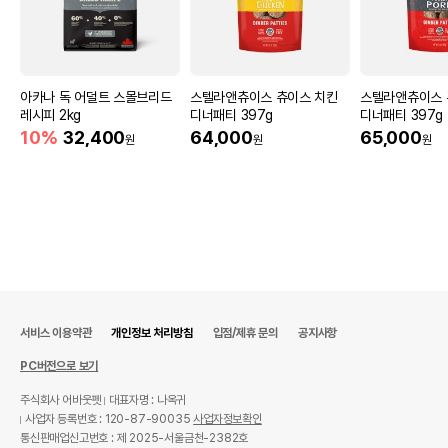
유통기한
단, 상품명에 유통기한 명시된 경우, 해당
유통기한을 따릅니다.
아카나 독 어덜트 스몰브리드
스텔라앤츄이스 츄이스 치킨
스텔라앤츄이스 
레시피 2kg
디너패티 397g
디너패티 397g
10%
32,400
64,000
65,000
원
원
원
서비스 이용약관
개인정보 처리방침
입점/제휴 문의
공지사항
PC버전으로 보기
주식회사 어바웃펫
대표자명 : 나옥귀
사업자 등록번호 : 120-87-90035
사업자정보확인
통신판매업신고번호 : 제 2025-서울금천-2382호