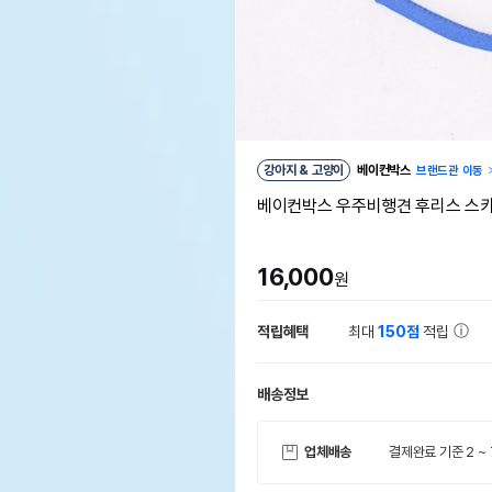
강아지 & 고양이
베이컨박스
브랜드관 이동
베이컨박스 우주비행견 후리스 스
16,000
원
적립혜택
최대
150점
적립
배송정보
업체배송
결제완료 기준 2 ~