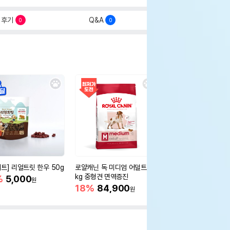
후기
Q&A
0
0
세트] 리얼트릿 한우 50g
로얄캐닌 독 미디엄 어덜트 10
오리젠 독 스몰브리드 4
kg 중형견 면역증진
%
5,000
15%
75,400
원
원
18%
84,900
원