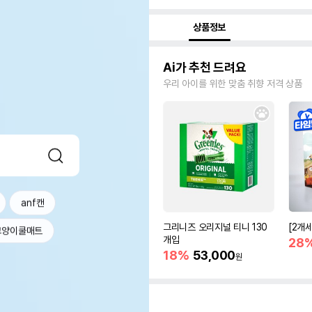
상품정보
Ai가 추천 드려요
우리 아이를 위한 맞춤 취향 저격 상품
anf캔
그리니즈 오리지널 티니 130
[2개
고양이쿨매트
개입
28
18%
53,000
원