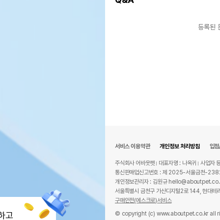
등록된 
서비스 이용약관
개인정보 처리방침
입점
주식회사 어바웃펫
대표자명 : 나옥귀
사업자 등
통신판매업신고번호 : 제 2025-서울금천-238
개인정보관리자 : 김원규 hello@aboutpet.co.
서울특별시 금천구 가산디지털2로 144, 현대테라
구매안전(에스크로)서비스
© copyright (c) www.aboutpet.co.kr all r
하고