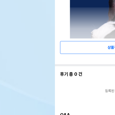
상품
후기 총
0
건
등록된
Q&A