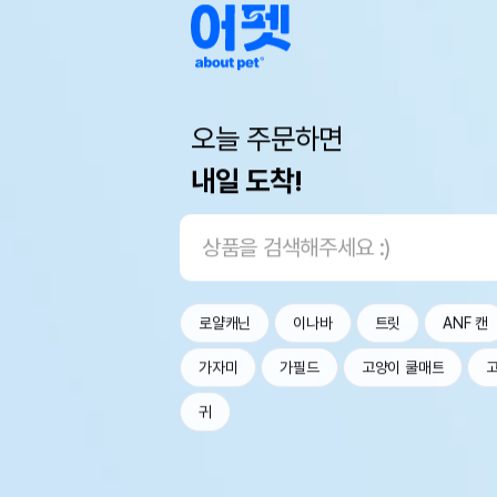
오늘 주문하면
내일 도착!
로얄캐닌
이나바
트릿
ANF 캔
가자미
가필드
고양이 쿨매트
귀