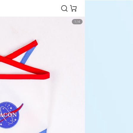
1
/
4