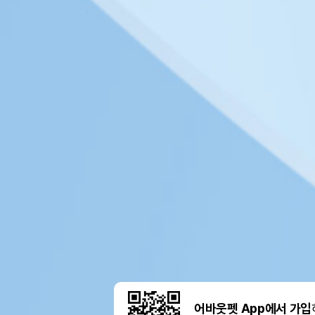
어바웃펫 App에서 가입