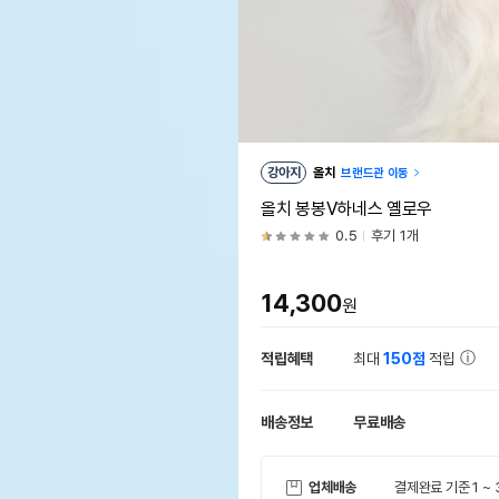
강아지
올치
브랜드관 이동
올치 봉봉V하네스 옐로우
0.5
후기 1개
14,300
원
적립혜택
최대
150점
적립
배송정보
무료배송
업체배송
결제완료 기준 1 ~