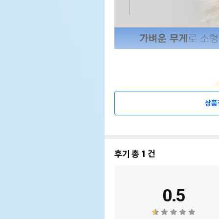
상품
후기 총
1
건
0.5