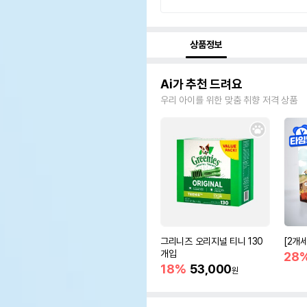
상품정보
Ai가 추천 드려요
우리 아이를 위한 맞춤 취향 저격 상품
그리니즈 오리지널 티니 130
[2개
개입
28
18%
53,000
원