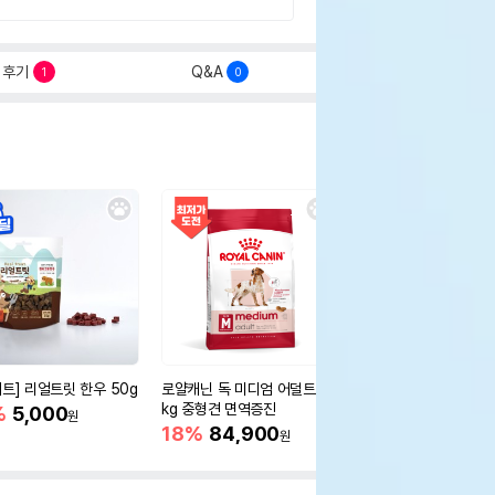
후기
Q&A
1
0
세트] 리얼트릿 한우 50g
로얄캐닌 독 미디엄 어덜트 10
오리젠 독 스몰브리드 4
kg 중형견 면역증진
%
5,000
15%
75,400
원
원
18%
84,900
원