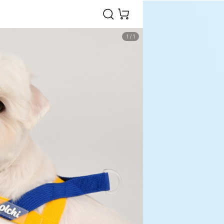
1
/
1