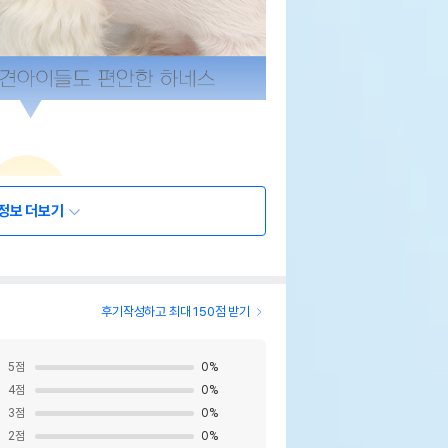
정보 더보기
후기작성하고 최대 150점 받기
5
점
0
%
4
점
0
%
3
점
0
%
2
점
0
%