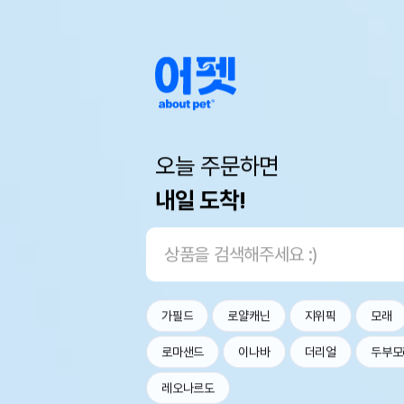
오늘 주문하면
내일 도착!
가필드
로얄캐닌
지위픽
모래
로마샌드
이나바
더리얼
두부모
레오나르도