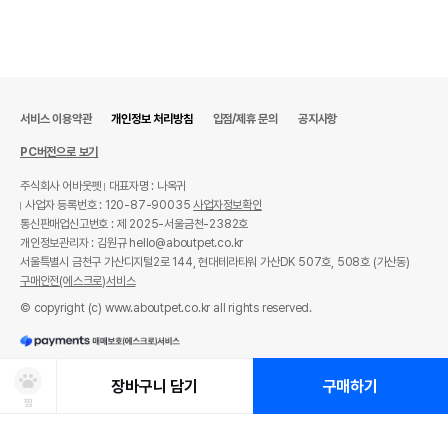
서비스 이용약관
개인정보 처리방침
입점/제휴 문의
공지사항
PC버전으로 보기
주식회사 어바웃펫
대표자명 : 나옥귀
사업자 등록번호 : 120-87-90035
사업자정보확인
통신판매업신고번호 : 제 2025-서울금천-2382호
개인정보관리자 : 김원규 hello@aboutpet.co.kr
서울특별시 금천구 가산디지털2로 144, 현대테라타워 가산DK 507호, 508호 (가산동)
구매안전(에스크로)서비스
© copyright (c) www.aboutpet.co.kr all rights reserved.
장바구니 담기
구매하기
찜