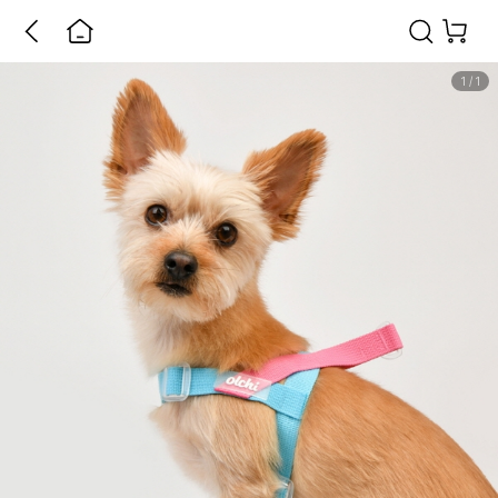
1
/
1