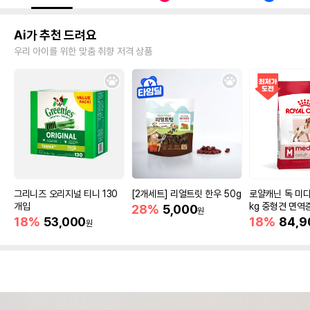
Ai가 추천 드려요
우리 아이를 위한 맞춤 취향 저격 상품
그리니즈 오리지널 티니 130
[2개세트] 리얼트릿 한우 50g
로얄캐닌 독 미디
개입
kg 중형견 면역
28%
5,000
원
18%
53,000
18%
84,9
원