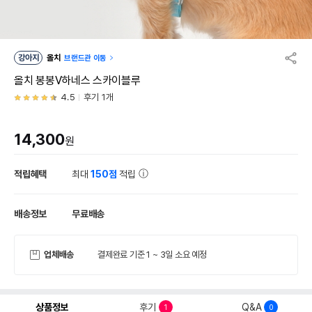
강아지
올치
브랜드관 이동
올치 봉봉V하네스 스카이블루
4.5
후기 1개
14,300
원
적립혜택
최대
150점
적립
배송정보
무료배송
업체배송
결제완료 기준 1 ~ 3일 소요 예정
상품정보
후기
Q&A
1
0