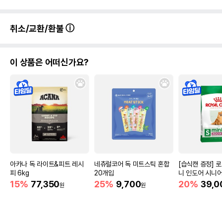
취소/교환/환불
이 상품은 어떠신가요?
아카나 독 라이트&피트 레시
네츄럴코어 독 미트스틱 혼합
[습식캔 증정] 
피 6kg
20개입
니 인도어 시니어
움
15%
77,350
25%
9,700
20%
39,0
원
원