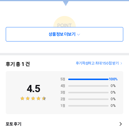
상품정보 더보기
후기 총
1
건
후기작성하고 최대 150점 받기
5
점
100
%
4.5
4
점
0
%
3
점
0
%
2
점
0
%
1
점
0
%
포토 후기