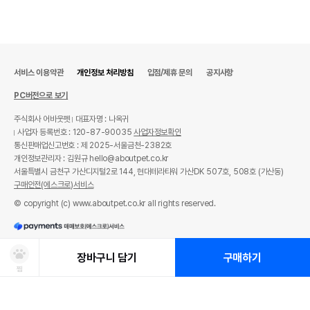
서비스 이용약관
개인정보 처리방침
입점/제휴 문의
공지사항
PC버전으로 보기
주식회사 어바웃펫
대표자명 : 나옥귀
사업자 등록번호 : 120-87-90035
사업자정보확인
통신판매업신고번호 : 제 2025-서울금천-2382호
개인정보관리자 : 김원규 hello@aboutpet.co.kr
서울특별시 금천구 가산디지털2로 144, 현대테라타워 가산DK 507호, 508호 (가산동)
구매안전(에스크로)서비스
© copyright (c) www.aboutpet.co.kr all rights reserved.
장바구니 담기
구매하기
찜
상품선택
처방사료 주문 시 확인해주세요!
쿠폰보기
적립혜택
취소/ 교환/ 환불
유통기한 임박 상품
최저가 도전 상품
AI검색
AI검색