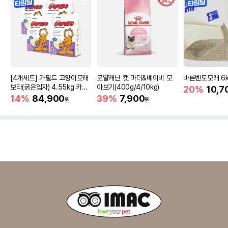
[4개세트] 가필드 고양이모래
로얄캐닌 캣 마더&베이비 모
바른벤토모래 6
보라(굵은입자) 4.55kg 카사
아보기(400g/4/10kg)
20%
10,7
바모래
14%
84,900
39%
7,900
원
원