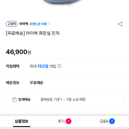
고양이
아이맥
브랜드관 이동
[무료배송] 아이맥 화장실 진저
46,900
원
적립혜택
최대
150점
적립
배송정보
무료배송
업체배송
결제완료 기준 1 ~ 7일 소요 예정
상품정보
후기
Q&A
0
0