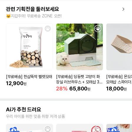
관련 기획전을 둘러보세요
🐱지갑주의! 무료배송 ZONE 오픈!
[무료배송] 한삽뚝딱 펠렛모래
[무료배송] 딩동펫 고양이 화
[무료배송] 몬
장실 러브하우스 + 모래삽 3c
모래삽 스파이더
12,900
원
olor
28%
65,800
18,000
원
원
Ai가 추천 드려요
우리 아이를 위한 맞춤 취향 저격 상품