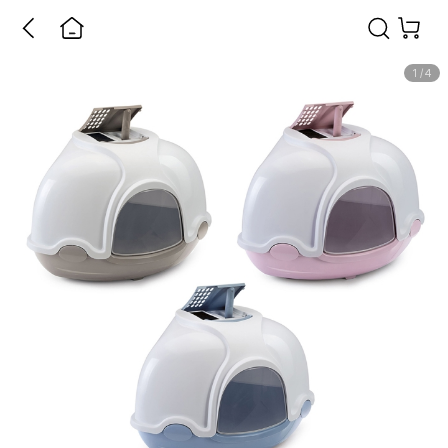
1
/
4