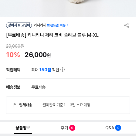
강아지 & 고양이
키니키니
브랜드관 이동
[무료배송] 키니키니 체리 코비 슬리브 블루 M-XL
29,000원
10%
26,000
원
적립혜택
최대
150점
적립
배송정보
무료배송
업체배송
결제완료 기준 1 ~ 3일 소요 예정
상품정보
후기
Q&A
0
0