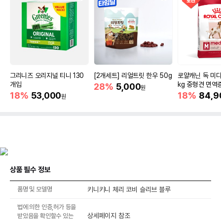
그리니즈 오리지널 티니 130
[2개세트] 리얼트릿 한우 50g
로얄캐닌 독 미디
개입
kg 중형견 면역
28%
5,000
원
18%
53,000
18%
84,9
원
상품 필수 정보
품명 및 모델명
키니키니 체리 코비 슬리브 블루
법에 의한 인증,허가 등을
상세페이지 참조
받았음을 확인할수 있는