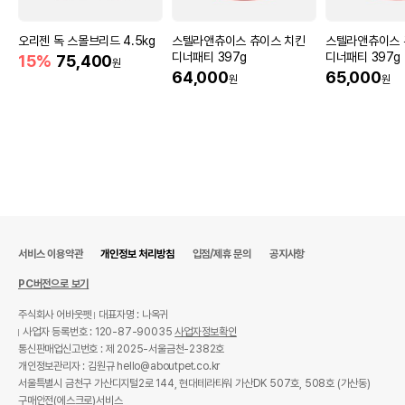
오리젠 독 스몰브리드 4.5kg
스텔라앤츄이스 츄이스 치킨
스텔라앤츄이스 
디너패티 397g
디너패티 397g
15%
75,400
원
64,000
65,000
원
원
서비스 이용약관
개인정보 처리방침
입점/제휴 문의
공지사항
PC버전으로 보기
주식회사 어바웃펫
대표자명 : 나옥귀
사업자 등록번호 : 120-87-90035
사업자정보확인
통신판매업신고번호 : 제 2025-서울금천-2382호
개인정보관리자 : 김원규 hello@aboutpet.co.kr
서울특별시 금천구 가산디지털2로 144, 현대테라타워 가산DK 507호, 508호 (가산동)
구매안전(에스크로)서비스