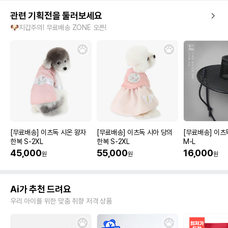
관련 기획전을 둘러보세요
🐶지갑주의! 무료배송 ZONE 오픈!
[무료배송] 이츠독 시온 왕자
[무료배송] 이츠독 시아 당의
[무료배송] 이츠
한복 S-2XL
한복 S-2XL
M-L
45,000
55,000
16,000
원
원
원
Ai가 추천 드려요
우리 아이를 위한 맞춤 취향 저격 상품