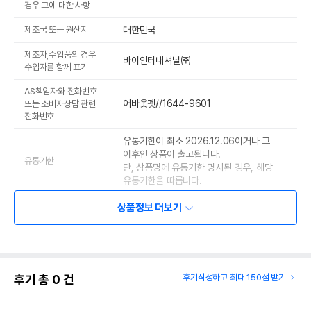
경우 그에 대한 사항
제조국 또는 원산지
대한민국
제조자,수입품의 경우
바이인터내셔널㈜
수입자를 함께 표기
AS책임자와 전화번호
어바웃펫//1644-9601
또는 소비자상담 관련
전화번호
유통기한이 최소 2026.12.06이거나 그
이후인 상품이 출고됩니다.
유통기한
단, 상품명에 유통기한 명시된 경우, 해당
유통기한을 따릅니다.
상품정보 더보기
후기 총
0
건
후기작성하고 최대 150점 받기