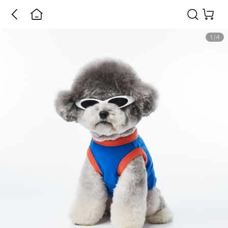
1
/
4