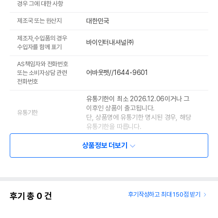
경우 그에 대한 사항
제조국 또는 원산지
대한민국
제조자,수입품의 경우
바이인터내셔널㈜
수입자를 함께 표기
AS책임자와 전화번호
어바웃펫//1644-9601
또는 소비자상담 관련
전화번호
유통기한이 최소 2026.12.06이거나 그
이후인 상품이 출고됩니다.
유통기한
단, 상품명에 유통기한 명시된 경우, 해당
유통기한을 따릅니다.
상품정보 더보기
후기 총
0
건
후기작성하고 최대 150점 받기