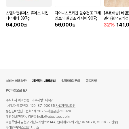
스텔라앤츄이스 츄이스 치킨
디어니스트키친 탈수건조 그레
[무료배송] 바
디너패티 397g
인프리 칠면조 레시피 907g
밀리(흰색밀리전
함)
64,000
56,000
32%
141,
원
원
서비스 이용약관
개인정보 처리방침
입점/제휴 문의
공지사항
PC버전으로 보기
주식회사 어바웃펫
대표자명 : 나옥귀
사업자 등록번호 : 120-87-90035
사업자정보확인
통신판매업신고번호 : 제 2025-서울금천-2382호
개인정보관리자 : 김원규 hello@aboutpet.co.kr
서울특별시 금천구 가산디지털2로 144, 현대테라타워 가산DK 507호, 508호 (가산동)
구매안전(에스크로)서비스