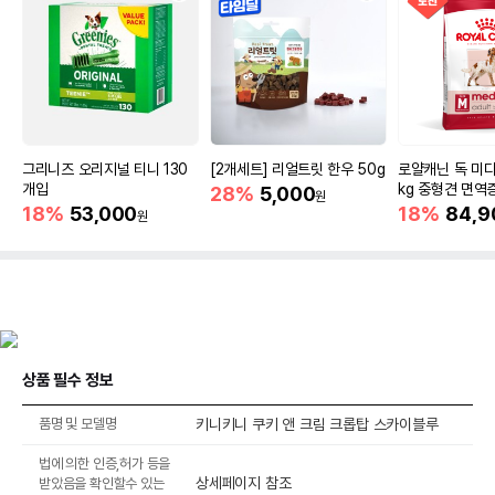
그리니즈 오리지널 티니 130
[2개세트] 리얼트릿 한우 50g
로얄캐닌 독 미디
개입
kg 중형견 면역
28%
5,000
원
18%
53,000
18%
84,9
원
상품 필수 정보
품명 및 모델명
키니키니 쿠키 앤 크림 크롭탑 스카이블루
법에 의한 인증,허가 등을
상세페이지 참조
받았음을 확인할수 있는