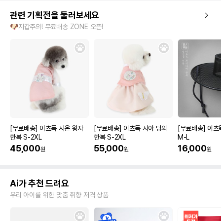
관련 기획전을 둘러보세요
🐶지갑주의! 무료배송 ZONE 오픈!
[무료배송] 이츠독 시온 왕자
[무료배송] 이츠독 시아 당의
[무료배송] 이츠
한복 S-2XL
한복 S-2XL
M-L
45,000
55,000
16,000
원
원
원
Ai가 추천 드려요
우리 아이를 위한 맞춤 취향 저격 상품