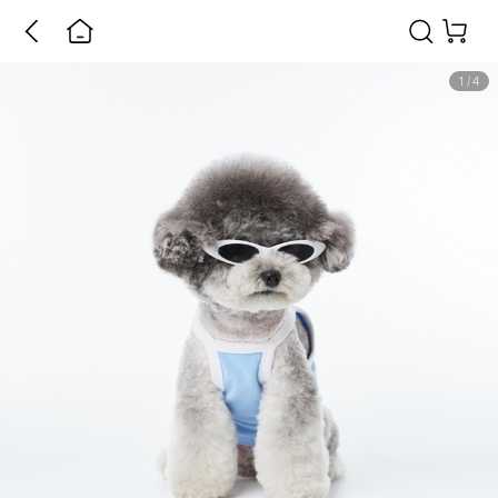
1
/
4