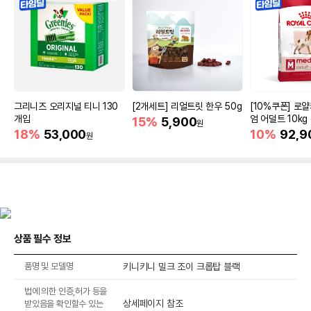
그리니즈 오리지널 티니 130
[2개세트] 리얼트릿 한우 50g
[10%쿠폰] 로
개입
엄 어덜트 10kg
15%
5,900
원
증진
18%
53,000
10%
92,9
원
상품 필수 정보
품명 및 모델명
키니키니 밀크 조이 크롭탑 블랙
법에 의한 인증,허가 등을
상세페이지 참조
받았음을 확인할수 있는