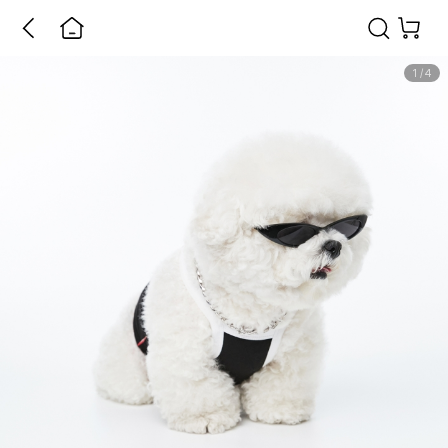
1
/
4