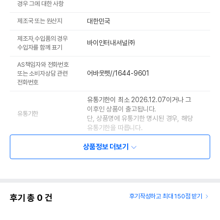
경우 그에 대한 사항
제조국 또는 원산지
대한민국
제조자,수입품의 경우
바이인터내셔널㈜
수입자를 함께 표기
AS책임자와 전화번호
어바웃펫//1644-9601
또는 소비자상담 관련
전화번호
유통기한이 최소 2026.12.07이거나 그
이후인 상품이 출고됩니다.
유통기한
단, 상품명에 유통기한 명시된 경우, 해당
유통기한을 따릅니다.
상품정보 더보기
후기 총
0
건
후기작성하고 최대 150점 받기