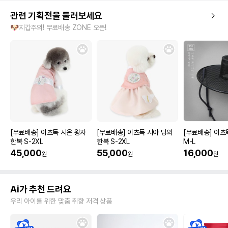
관련 기획전을 둘러보세요
🐶지갑주의! 무료배송 ZONE 오픈!
[무료배송] 이츠독 시온 왕자
[무료배송] 이츠독 시아 당의
[무료배송] 이츠
한복 S-2XL
한복 S-2XL
M-L
45,000
55,000
16,000
원
원
원
Ai가 추천 드려요
우리 아이를 위한 맞춤 취향 저격 상품