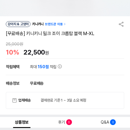
강아지 & 고양이
키니키니
브랜드관 이동
[무료배송] 키니키니 밀크 조이 크롭탑 블랙 M-XL
25,000원
10%
22,500
원
적립혜택
최대
150점
적립
배송정보
무료배송
업체배송
결제완료 기준 1 ~ 3일 소요 예정
상품정보
후기
Q&A
0
0