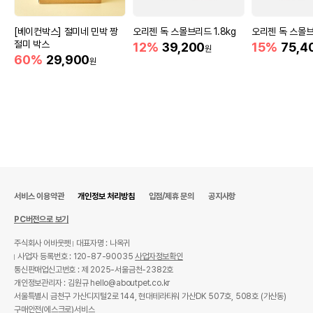
[베이컨박스] 절미네 민박 짱
오리젠 독 스몰브리드 1.8kg
오리젠 독 스몰브
절미 박스
12%
39,200
15%
75,4
원
60%
29,900
원
서비스 이용약관
개인정보 처리방침
입점/제휴 문의
공지사항
PC버전으로 보기
주식회사 어바웃펫
대표자명 : 나옥귀
사업자 등록번호 : 120-87-90035
사업자정보확인
통신판매업신고번호 : 제 2025-서울금천-2382호
개인정보관리자 : 김원규 hello@aboutpet.co.kr
서울특별시 금천구 가산디지털2로 144, 현대테라타워 가산DK 507호, 508호 (가산동)
구매안전(에스크로)서비스