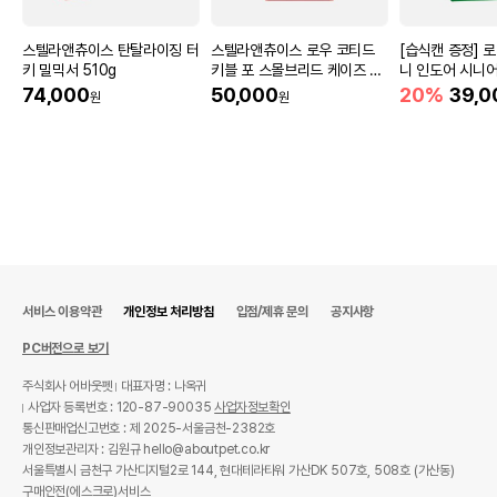
스텔라앤츄이스 탄탈라이징 터
스텔라앤츄이스 로우 코티드
[습식캔 증정] 
키 밀믹서 510g
키블 포 스몰브리드 케이즈 프
니 인도어 시니어
리 치킨 1.6kg
움
74,000
50,000
20%
39,0
원
원
서비스 이용약관
개인정보 처리방침
입점/제휴 문의
공지사항
PC버전으로 보기
주식회사 어바웃펫
대표자명 : 나옥귀
사업자 등록번호 : 120-87-90035
사업자정보확인
통신판매업신고번호 : 제 2025-서울금천-2382호
개인정보관리자 : 김원규 hello@aboutpet.co.kr
서울특별시 금천구 가산디지털2로 144, 현대테라타워 가산DK 507호, 508호 (가산동)
구매안전(에스크로)서비스