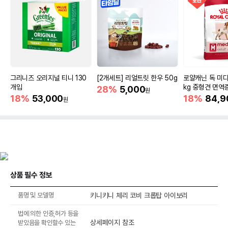
그리니즈 오리지널 티니 130
[2개세트] 리얼트릿 한우 50g
로얄캐닌 독 미디
개입
kg 중형견 면역
28%
5,000
원
18%
53,000
18%
84,9
원
상품 필수 정보
품명 및 모델명
키니키니 체리 코비 크롭탑 아이보리
법에 의한 인증,허가 등을
상세페이지 참조
받았음을 확인할수 있는