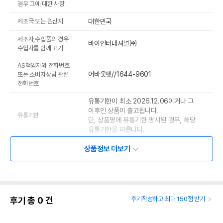
경우 그에 대한 사항
제조국 또는 원산지
대한민국
제조자,수입품의 경우
바이인터내셔널㈜
수입자를 함께 표기
AS책임자와 전화번호
어바웃펫//1644-9601
또는 소비자상담 관련
전화번호
유통기한이 최소 2026.12.06이거나 그
이후인 상품이 출고됩니다.
유통기한
단, 상품명에 유통기한 명시된 경우, 해당
유통기한을 따릅니다.
상품정보 더보기
후기 총
0
건
후기작성하고 최대 150점 받기