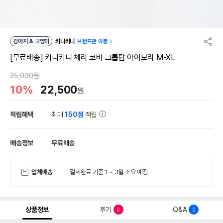
강아지 & 고양이
키니키니
브랜드관 이동
[무료배송] 키니키니 체리 코비 크롭탑 아이보리 M-XL
25,000원
10%
22,500
원
적립혜택
최대
150점
적립
배송정보
무료배송
업체배송
결제완료 기준 1 ~ 3일 소요 예정
상품정보
후기
Q&A
0
0