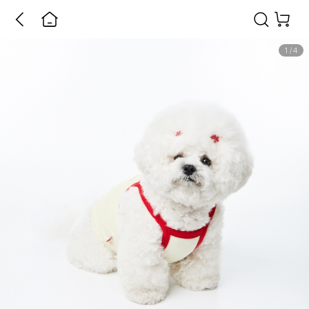
1
/
4