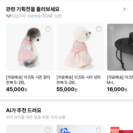
관련 기획전을 둘러보세요
🐶지갑주의! 무료배송 ZONE 오픈!
[무료배송] 이츠독 시온 왕자
[무료배송] 이츠독 시아 당의
[무료배송] 이츠
한복 S-2XL
한복 S-2XL
M-L
45,000
55,000
16,000
원
원
원
Ai가 추천 드려요
우리 아이를 위한 맞춤 취향 저격 상품