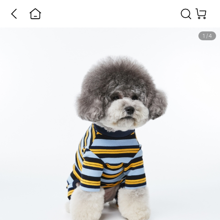
1
/
4