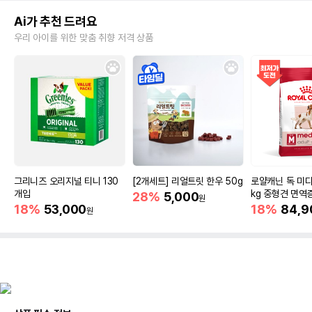
Ai가 추천 드려요
우리 아이를 위한 맞춤 취향 저격 상품
그리니즈 오리지널 티니 130
[2개세트] 리얼트릿 한우 50g
로얄캐닌 독 미디
개입
kg 중형견 면역
28%
5,000
원
18%
53,000
18%
84,9
원