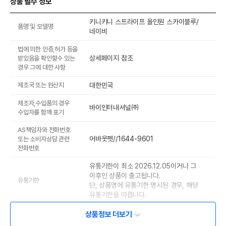
상품 필수 정보
키니키니 스트라이프 올인원 스카이블루/
품명 및 모델명
네이비
법에 의한 인증,허가 등을
상세페이지 참조
받았음을 확인할수 있는
경우 그에 대한 사항
제조국 또는 원산지
대한민국
제조자,수입품의 경우
바이인터내셔널㈜
수입자를 함께 표기
AS책임자와 전화번호
어바웃펫//1644-9601
또는 소비자상담 관련
전화번호
유통기한이 최소 2026.12.05이거나 그
이후인 상품이 출고됩니다.
유통기한
단, 상품명에 유통기한 명시된 경우, 해당
유통기한을 따릅니다.
상품정보 더보기