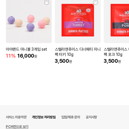
아아랜드 미니볼 3개입 set
스텔라앤츄이스 디너패티 미니
스텔라앤츄이스 
팩 터키 10g
팩 포크 10g
11%
16,000
원
3,500
3,500
원
원
서비스 이용약관
개인정보 처리방침
입점/제휴 문의
공지사항
PC버전으로 보기