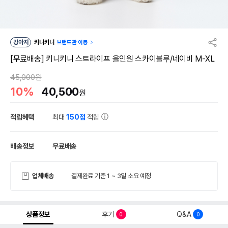
강아지
키니키니
브랜드관 이동
[무료배송] 키니키니 스트라이프 올인원 스카이블루/네이비 M-XL
45,000원
10%
40,500
원
적립혜택
최대
150점
적립
배송정보
무료배송
업체배송
결제완료 기준 1 ~ 3일 소요 예정
상품정보
후기
Q&A
0
0