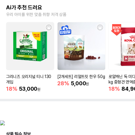
Ai가 추천 드려요
우리 아이를 위한 맞춤 취향 저격 상품
그리니즈 오리지널 티니 130
[2개세트] 리얼트릿 한우 50g
로얄캐닌 독 미디
개입
kg 중형견 면역
28%
5,000
원
18%
53,000
18%
84,9
원
상품 필수 정보