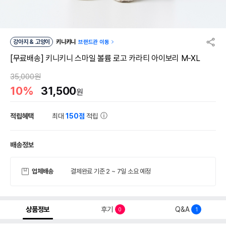
강아지 & 고양이
키니키니
브랜드관 이동
[무료배송] 키니키니 스마일 볼륨 로고 카라티 아이보리 M-XL
35,000원
10%
31,500
원
적립혜택
최대
150점
적립
배송정보
업체배송
결제완료 기준 2 ~ 7일 소요 예정
상품정보
후기
Q&A
0
1