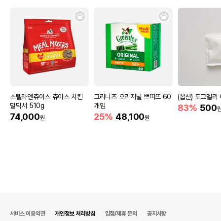
스텔라앤츄이스 츄이스 치킨
그리니즈 오리지널 쁘띠뜨 60
(옵션) 도그델리
밀믹서 510g
개입
83%
500
74,000
25%
48,100
원
원
서비스 이용약관
개인정보 처리방침
입점/제휴 문의
공지사항