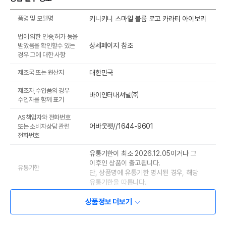
품명 및 모델명
키니키니 스마일 볼륨 로고 카라티 아이보리
법에 의한 인증,허가 등을
상세페이지 참조
받았음을 확인할수 있는
경우 그에 대한 사항
제조국 또는 원산지
대한민국
제조자,수입품의 경우
바이인터내셔널㈜
수입자를 함께 표기
AS책임자와 전화번호
어바웃펫//1644-9601
또는 소비자상담 관련
전화번호
유통기한이 최소 2026.12.05이거나 그
이후인 상품이 출고됩니다.
유통기한
단, 상품명에 유통기한 명시된 경우, 해당
유통기한을 따릅니다.
상품정보 더보기