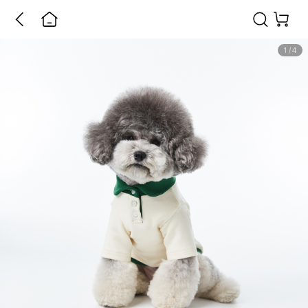
1
/
4