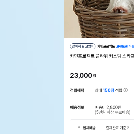
강아지 & 고양이
카민프로젝트
브랜드관 이
카민프로젝트 플라워 커스텀 스카프
23,000
원
적립혜택
최대
150점
적립
배송정보
배송비 2,800원
(5만원 이상 무료배송)
업체배송
결제완료 기준 2 ~