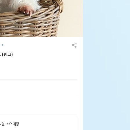
동
 (핑크)
 7일 소요 예정