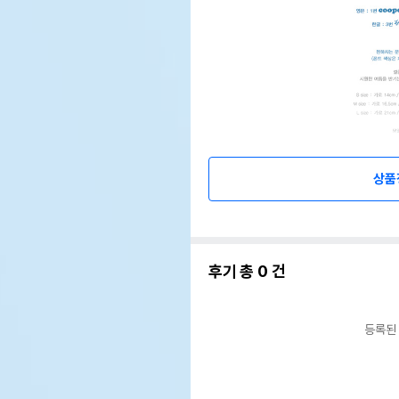
상품
후기 총
0
건
등록된