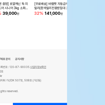
캔 증정] 로얄캐닌 독 미
[무료배송] 바램펫 자동급식기
[어펫단독] 인트라젠 
도어 시니어 3kg 소화도
밀리(흰색밀리전용받침대 포
영양제 (2g*200p)
함)
%
39,000
32%
141,000
43%
45,000
원
원
원
/제휴 문의
공지사항
록번호 : 120-87-90035
사업자정보확인
2호
kr
타워 가산DK 507호, 508호 (가산동)
ights reserved.