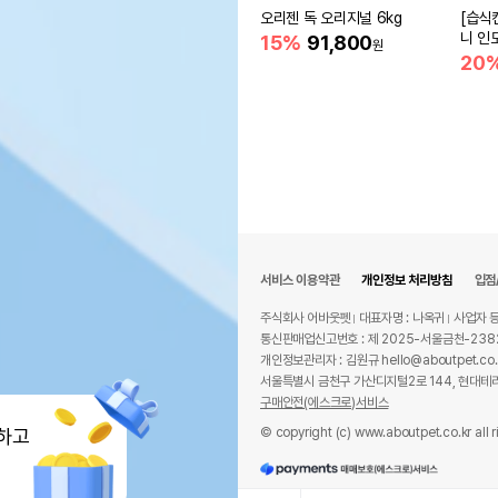
오리젠 독 오리지널 6kg
[습식
니 인
15%
91,800
원
움
20
서비스 이용약관
개인정보 처리방침
입점
주식회사 어바웃펫
대표자명 : 나옥귀
사업자 등
통신판매업신고번호 : 제 2025-서울금천-238
개인정보관리자 : 김원규 hello@aboutpet.co.
서울특별시 금천구 가산디지털2로 144, 현대테라
구매안전(에스크로)서비스
© copyright (c) www.aboutpet.co.kr all r
하고