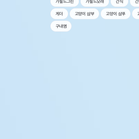
가필드그린
가필드모래
간식
간
게더
고양이 샴부
고양이 샴푸
구내염