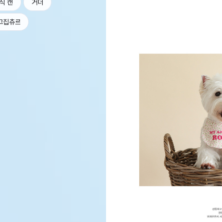
식 캔
거더
고집츄르