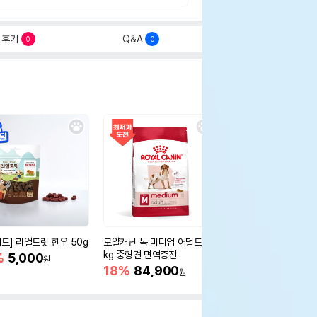
후기
Q&A
0
0
세트] 리얼트릿 한우 50g
로얄캐닌 독 미디엄 어덜트 10
오리젠 독 스몰브리드 4
kg 중형견 면역증진
%
5,000
15%
75,400
원
원
18%
84,900
원