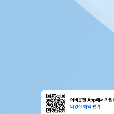
어바웃펫 App에서 가입
다양한 혜택
받기