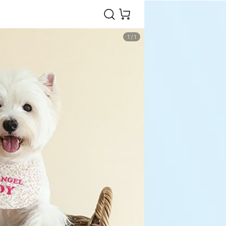
1
/
1