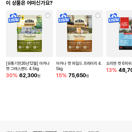
이 상품은 어떠신가요?
[유통기한26년12월] 아카나
아카나 캣 와일드 프레이리 4.
오리젠 캣 6피쉬 
캣 그래스랜드 4.5kg
5kg
13%
48,7
30%
62,300
15%
75,650
원
원