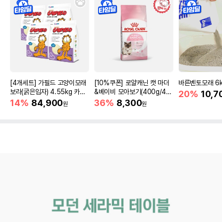
[4개세트] 가필드 고양이모래
[10%쿠폰] 로얄캐닌 캣 마더
바른벤토모래 6
보라(굵은입자) 4.55kg 카사
&베이비 모아보기(400g/4/1
20%
10,7
바모래
0kg)
14%
84,900
36%
8,300
원
원