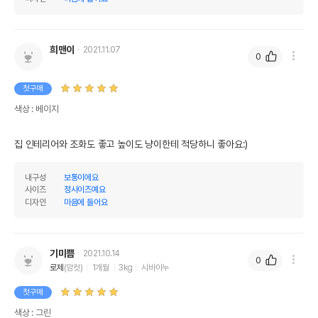
희맨이
2021.11.07
0
첫구매
색상 : 베이지
집 인테리어와 조화도 좋고 높이도 냥이한테 적당하니 좋아요:)
내구성
보통이에요
사이즈
정사이즈예요
디자인
마음에 들어요
기미쁨
2021.10.14
0
로제
(암컷)
1개월
3kg
시바이누
첫구매
색상 : 그린