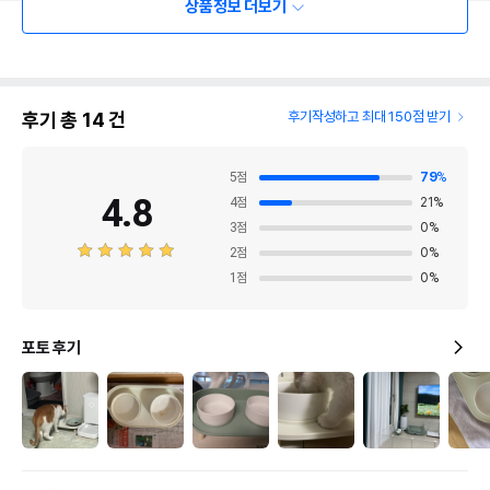
상품정보 더보기
후기 총
14
건
후기작성하고 최대 150점 받기
5
점
79
%
4.8
4
점
21
%
3
점
0
%
2
점
0
%
1
점
0
%
포토 후기