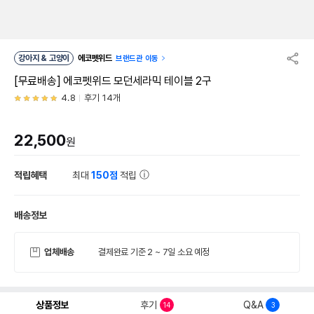
강아지 & 고양이
에코펫위드
브랜드관 이동
[무료배송] 에코펫위드 모던세라믹 테이블 2구
4.8
후기 14개
22,500
원
적립혜택
최대
150점
적립
배송정보
업체배송
결제완료 기준 2 ~ 7일 소요 예정
상품정보
후기
Q&A
14
3