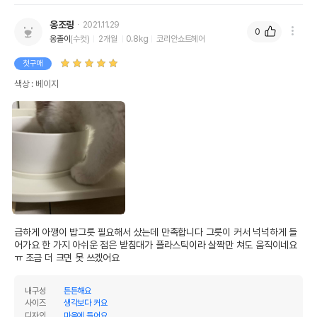
유통기한이 최소 2026.12.07이거나 그
이후인 상품이 출고됩니다.
옹조링
유통기한
2021.11.29
단, 상품명에 유통기한 명시된 경우, 해당
0
옹졸이
(수컷)
2개월
0.8kg
코리안쇼트헤어
유통기한을 따릅니다.
첫구매
색상 : 베이지
급하게 아깽이 밥그릇 필요해서 샀는데 만족합니다 그릇이 커서 넉넉하게 들
어가요 한 가지 아쉬운 점은 받침대가 플라스틱이라 살짝만 쳐도 움직이네요
ㅠ 조금 더 크면 못 쓰겠어요
내구성
튼튼해요
사이즈
생각보다 커요
디자인
마음에 들어요