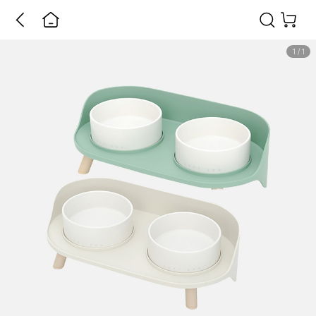
1
/
1