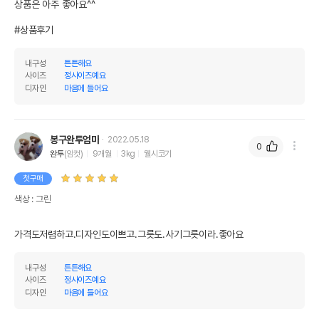
상품은 아주 좋아요^^

#상품후기
내구성
튼튼해요
사이즈
정사이즈예요
디자인
마음에 들어요
상품 필수 정보
품명 및 모델명
에코펫위드 모던세라믹 테이블 2구
봉구완투엄마
2022.05.18
0
완투
(암컷)
9개월
3kg
웰시코기
법에 의한 인증,허가 등을
상세페이지 참조
받았음을 확인할수 있는
첫구매
경우 그에 대한 사항
색상 : 그린
제조국 또는 원산지
중국
가격도저렴하고.디자인도이쁘고.그릇도.사기그릇이라.좋아요
제조자,수입품의 경우
EcopetCH
수입자를 함께 표기
내구성
튼튼해요
AS책임자와 전화번호
사이즈
정사이즈예요
어바웃펫//1644-9601
또는 소비자상담 관련
디자인
마음에 들어요
전화번호