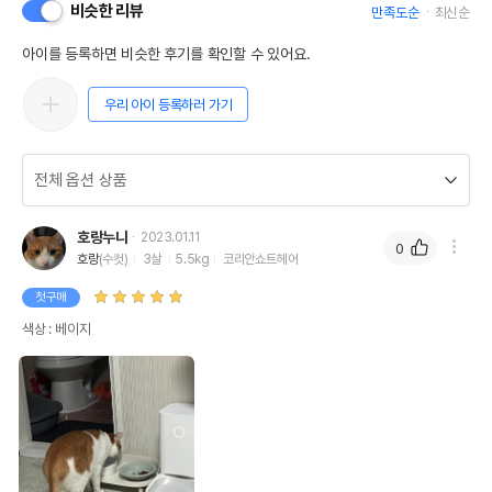
비슷한 리뷰
만족도순
최신순
아이를 등록하면 비슷한 후기를 확인할 수 있어요.
우리 아이 등록하러 가기
호랑누나
2023.01.11
0
호랑
(수컷)
3살
5.5kg
코리안쇼트헤어
첫구매
색상 : 베이지