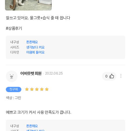
잘쓰고 있어요. 물그릇+습식 줄 때 씁니다

#상품후기
내구성
튼튼해요
사이즈
생각보다 커요
디자인
마음에 들어요
어바웃펫 회원
2022.06.25
0
첫구매
색상 : 그린
예쁘고 크기가 커서 사용 만족도가 큽니다.
내구성
튼튼해요