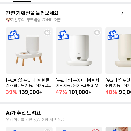
관련 기획전을 둘러보세요
🐶지갑주의! 무료배송 ZONE 오픈!
[무료배송] 두잇 더테이블 플
[무료배송] 두잇 더테이블 화
[무료배송] 두잇
러스 화이트 자동급식기+그릇
이트 자동급식기+그릇 S/M
쉬룸 자동급식기+
S/M
39%
139,000
47%
101,000
48%
99,0
원
원
Ai가 추천 드려요
우리 아이를 위한 맞춤 취향 저격 상품