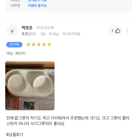
사이즈
생각보다 커요
디자인
마음에 들어요
박초코
2022.06.18
1
초코
(암컷)
3살
8.2kg
미니어처푸들
첫구매
색상 : 베이지
전에 밥그릇이 작기도 하고 더러워져서 주문했는데 크기도 크고 그릇이 플라
스틱이 아니라 사기그릇이라 좋네요

#상품후기