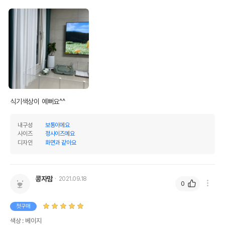
식기색상이 예뻐요^^
내구성
보통이에요
사이즈
정사이즈예요
디자인
화면과 같아요
콩자맘
2021.09.18
0
첫구매
색상 : 베이지