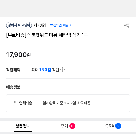
강아지 & 고양이
에코펫위드
브랜드관 이동
[무료배송] 에코펫위드 마롱 세라믹 식기 1구
17,900
원
적립혜택
최대
150점
적립
배송정보
업체배송
결제완료 기준 2 ~ 7일 소요 예정
상품정보
후기
Q&A
0
2