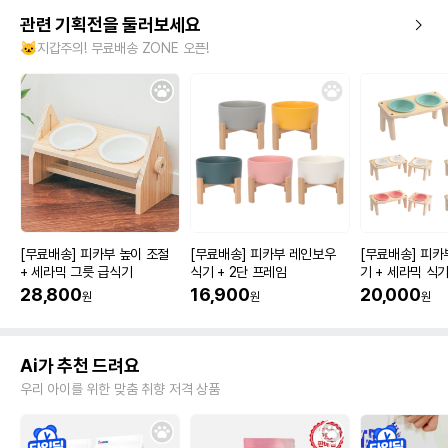
관련 기획전을 둘러보세요
🐱지갑주의! 무료배송 ZONE 오픈!
[무료배송] 피카부 높이 조절
[무료배송] 피카부 레인보우
[무료배송] 피카
+ 세라믹 그릇 급식기
식기 + 2단 프레임
기 + 세라믹 식
28,800
16,900
20,000
원
원
원
Ai가 추천 드려요
우리 아이를 위한 맞춤 취향 저격 상품