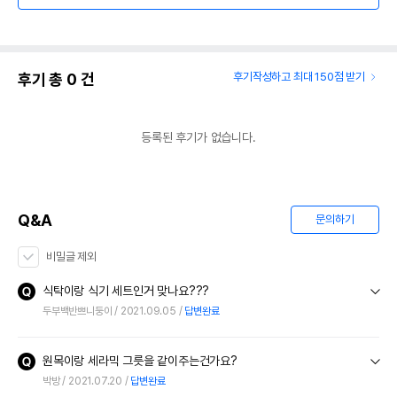
후기 총
0
건
후기작성하고 최대 150점 받기
등록된 후기가 없습니다.
Q&A
문의하기
비밀글 제외
식탁이랑 식기 세트인거 맞나요???
두부백반쁘니둥이
2021.09.05
답변완료
원목이랑 세라믹 그릇을 같이주는건가요?
박방
2021.07.20
답변완료