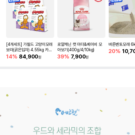
[4개세트] 가필드 고양이모래
로얄캐닌 캣 마더&베이비 모
바른벤토모래 6
보라(굵은입자) 4.55kg 카사
아보기(400g/4/10kg)
20%
10,7
바모래
14%
84,900
39%
7,900
원
원