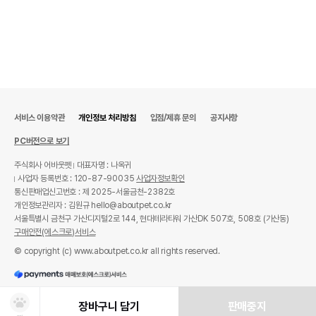
서비스 이용약관
개인정보 처리방침
입점/제휴 문의
공지사항
PC버전으로 보기
주식회사 어바웃펫
대표자명 : 나옥귀
사업자 등록번호 : 120-87-90035
사업자정보확인
통신판매업신고번호 : 제 2025-서울금천-2382호
개인정보관리자 : 김원규 hello@aboutpet.co.kr
서울특별시 금천구 가산디지털2로 144, 현대테라타워 가산DK 507호, 508호 (가산동)
구매안전(에스크로)서비스
© copyright (c) www.aboutpet.co.kr all rights reserved.
장바구니 담기
판매중지