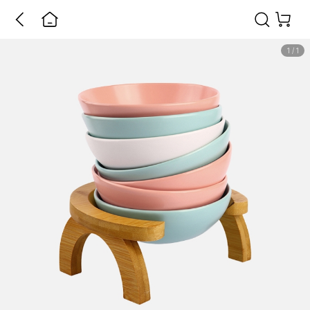
1
/
1