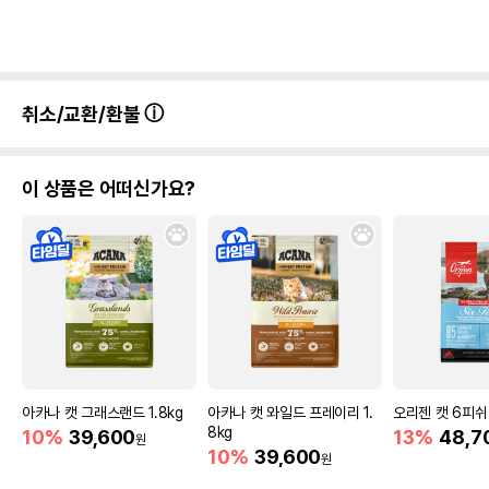
취소/교환/환불
이 상품은 어떠신가요?
아카나 캣 그래스랜드 1.8kg
아카나 캣 와일드 프레이리 1.
오리젠 캣 6피쉬 
8kg
10%
39,600
13%
48,7
원
10%
39,600
원