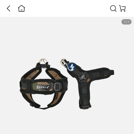
1
/
1