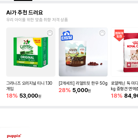
Ai가 추천 드려요
우리 아이를 위한 맞춤 취향 저격 상품
그리니즈 오리지널 티니 130
[2개세트] 리얼트릿 한우 50g
로얄캐닌 독 미디
개입
kg 중형견 면역
28%
5,000
원
18%
53,000
18%
84,9
원