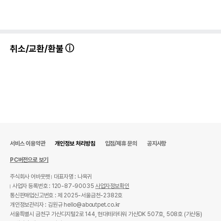
취소/교환/환불
서비스 이용약관
개인정보 처리방침
입점/제휴 문의
공지사항
PC버전으로 보기
주식회사 어바웃펫
대표자명 : 나옥귀
사업자 등록번호 : 120-87-90035
사업자정보확인
통신판매업신고번호 : 제 2025-서울금천-2382호
개인정보관리자 : 김원규 hello@aboutpet.co.kr
서울특별시 금천구 가산디지털2로 144, 현대테라타워 가산DK 507호, 508호 (가산동)