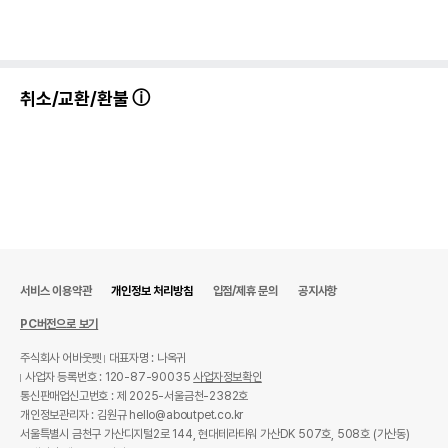
취소/교환/환불
서비스 이용약관
개인정보 처리방침
입점/제휴 문의
공지사항
PC버전으로 보기
주식회사 어바웃펫
대표자명 : 나옥귀
사업자 등록번호 : 120-87-90035
사업자정보확인
통신판매업신고번호 : 제 2025-서울금천-2382호
개인정보관리자 : 김원규 hello@aboutpet.co.kr
서울특별시 금천구 가산디지털2로 144, 현대테라타워 가산DK 507호, 508호 (가산동)