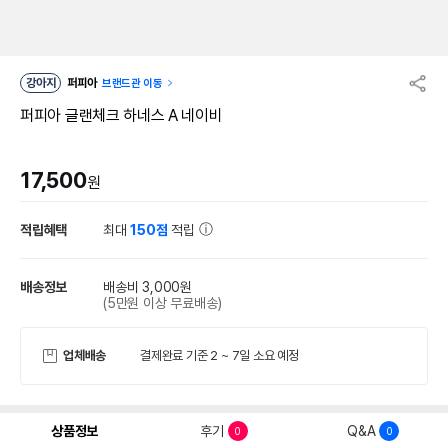
강아지
퍼피아
브랜드관 이동
퍼피아 글랜체크 하네스 A 네이비
17,500
원
적립혜택
최대
150점
적립
배송정보
배송비 3,000원
(5만원 이상 무료배송)
업체배송
결제완료 기준 2 ~ 7일 소요 예정
상품정보
후기
Q&A
0
0