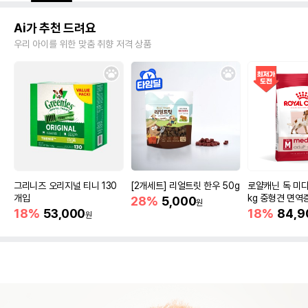
Ai가 추천 드려요
우리 아이를 위한 맞춤 취향 저격 상품
그리니즈 오리지널 티니 130
[2개세트] 리얼트릿 한우 50g
로얄캐닌 독 미디
개입
kg 중형견 면역
28%
5,000
원
18%
53,000
18%
84,9
원