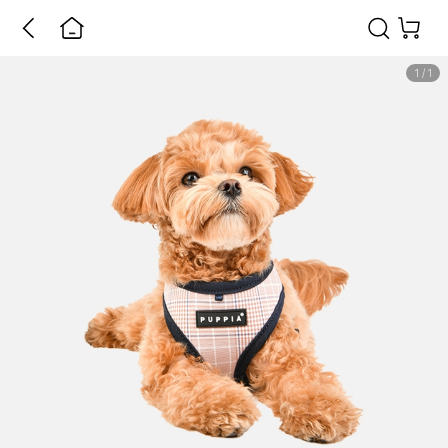
1
/
1