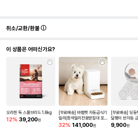
취소/교환/환불
이 상품은 어떠신가요?
오리젠 독 스몰브리드 1.8kg
[무료배송] 바램펫 자동급식기
[무료배송] 딩동
밀리(흰색밀리전용받침대 포
달팽이 반자동 급
12%
39,200
원
함)
P
32%
141,000
9,900
원
원