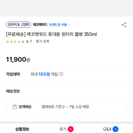
강아지 & 고양이
에코펫위드
브랜드관 이동
[무료배송] 에코펫위드 휴대용 원터치 물병 350ml
4.7
후기 9개
11,900
원
적립혜택
최대
150점
적립
배송정보
업체배송
결제완료 기준 2 ~ 7일 소요 예정
상품정보
후기
Q&A
9
0