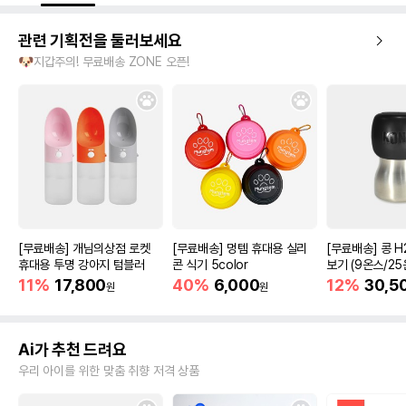
관련 기획전을 둘러보세요
🐶지갑주의! 무료배송 ZONE 오픈!
[무료배송] 개님의상점 로켓
[무료배송] 멍템 휴대용 실리
[무료배송] 콩 H
휴대용 투명 강아지 텀블러
콘 식기 5color
보기 (9온스/25
11%
17,800
40%
6,000
12%
30,5
원
원
Ai가 추천 드려요
우리 아이를 위한 맞춤 취향 저격 상품