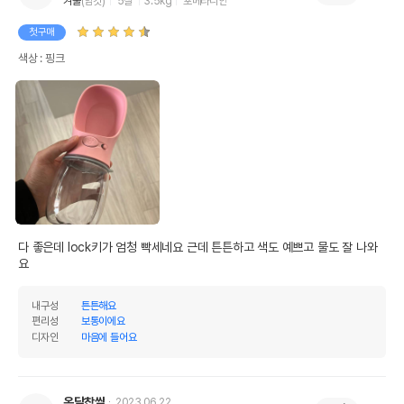
겨울
(암컷)
5살
3.5kg
포메라니안
첫구매
색상 : 핑크
다 좋은데 lock키가 엄청 빡세네요 근데 튼튼하고 색도 예쁘고 물도 잘 나와
요
내구성
튼튼해요
편리성
보통이에요
디자인
마음에 들어요
온달찹쌀
2023.06.22