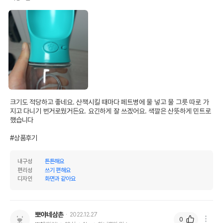
크기도 적당하고 좋네요. 산책시킬 때마다 페트병에 물 넣고 물 그릇 따로 가
지고 다니기 번거로웠거든요. 요긴하게 잘 쓰겠어요. 색깔은 산뜻하게 민트로 
했습니다

#상품후기
내구성
튼튼해요
편리성
쓰기 편해요
디자인
화면과 같아요
뽀야네삼촌
2022.12.27
0