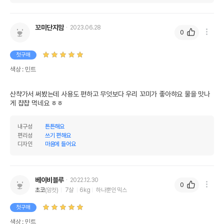
꼬미단지맘
2023.06.28
0
첫구매
색상 : 민트
산챡가서 써봤는데 사용도 편하고 무엇보다 우리 꼬미가 좋아햐요 물을 맛나
게 챱챱 먹네요 ㅎㅎ
내구성
튼튼해요
편리성
쓰기 편해요
디자인
마음에 들어요
베이비블루
2022.12.30
0
초코
(암컷)
7살
6kg
하나뿐인 믹스
첫구매
색상 : 민트