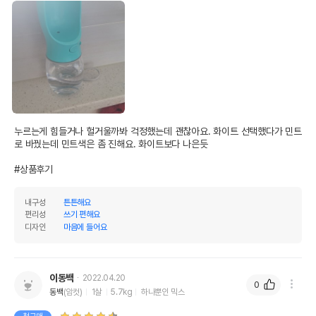
누르는게 힘들거나 헐거울까봐 걱정했는데 괜찮아요. 화이트 선택했다가 민트
로 바꿨는데 민트색은 좀 진해요. 화이트보다 나은듯

#상품후기
내구성
튼튼해요
편리성
쓰기 편해요
디자인
마음에 들어요
이동백
2022.04.20
0
동백
(암컷)
1살
5.7kg
하나뿐인 믹스