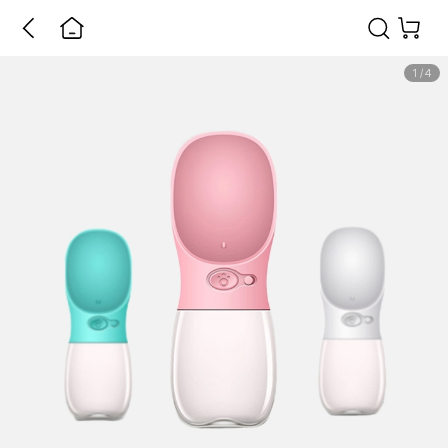
1
/
4