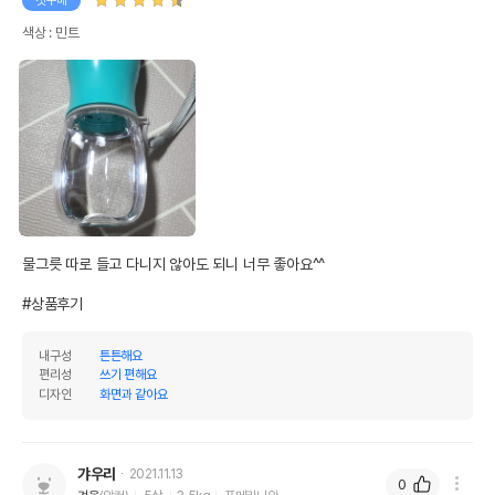
첫구매
색상 : 민트
물그릇 따로 들고 다니지 않아도 되니 너무 좋아요^^

#상품후기
내구성
튼튼해요
편리성
쓰기 편해요
디자인
화면과 같아요
갸우리
2021.11.13
0