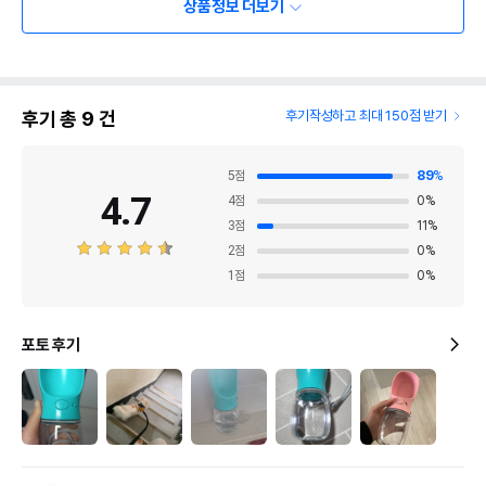
상품정보 더보기
후기 총
9
건
후기작성하고 최대 150점 받기
5
점
89
%
4.7
4
점
0
%
3
점
11
%
2
점
0
%
1
점
0
%
포토 후기