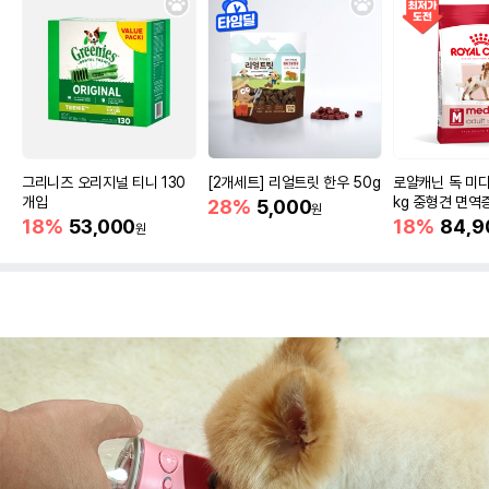
그리니즈 오리지널 티니 130
[2개세트] 리얼트릿 한우 50g
로얄캐닌 독 미디
개입
kg 중형견 면역
28%
5,000
원
18%
53,000
18%
84,9
원