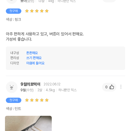
뽀야
(암컷)
13살
4kg
하나뿐인 믹스
첫구매
색상 : 핑크
아주 편하게 사용하고 있고, 버튼이 있어서 편해요. 

가성비 좋습니다.
내구성
튼튼해요
편리성
쓰기 편해요
디자인
마음에 들어요
9월의호떡이
2022.06.12
0
9월
(수컷)
2살
4.5kg
하나뿐인 믹스
첫구매
색상 : 민트