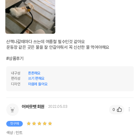
산책나갈때마다 쓰는데 여름철 필수인것 같아요 

운동장 같은 곳은 물을 잘 안갈아줘서 꼭 신선한 물 먹여야해요

#상품후기
내구성
튼튼해요
편리성
쓰기 편해요
디자인
마음에 들어요
어바웃펫 회원
2022.05.03
0
첫구매
색상 : 민트