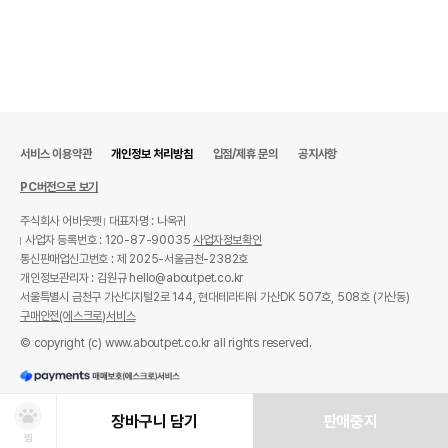
서비스 이용약관
개인정보 처리방침
입점/제휴 문의
공지사항
PC버전으로 보기
주식회사 어바웃펫
대표자명 : 나옥귀
사업자 등록번호 : 120-87-90035
사업자정보확인
통신판매업신고번호 : 제 2025-서울금천-2382호
개인정보관리자 : 김원규 hello@aboutpet.co.kr
서울특별시 금천구 가산디지털2로 144, 현대테라타워 가산DK 507호, 508호 (가산동)
구매안전(에스크로)서비스
© copyright (c) www.aboutpet.co.kr all rights reserved.
장바구니 담기
판매중지
찜