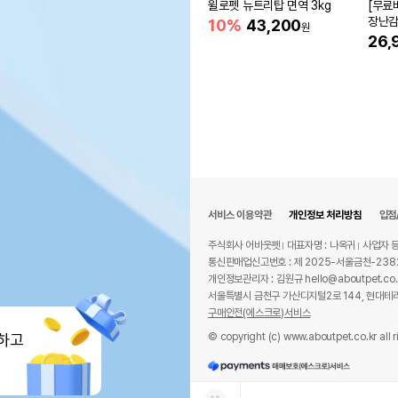
윌로펫 뉴트리탑 면역 3kg
[무료
장난
10%
43,200
원
26,
서비스 이용약관
개인정보 처리방침
입점
주식회사 어바웃펫
대표자명 : 나옥귀
사업자 등
통신판매업신고번호 : 제 2025-서울금천-238
개인정보관리자 : 김원규 hello@aboutpet.co.
서울특별시 금천구 가산디지털2로 144, 현대테라
구매안전(에스크로)서비스
© copyright (c) www.aboutpet.co.kr all r
하고