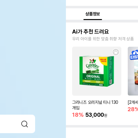
상품정보
Ai가 추천 드려요
우리 아이를 위한 맞춤 취향 저격 상품
그리니즈 오리지널 티니 130
[2개
개입
28
18%
53,000
원