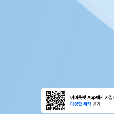
어바웃펫 App에서 가입
다양한 혜택
받기