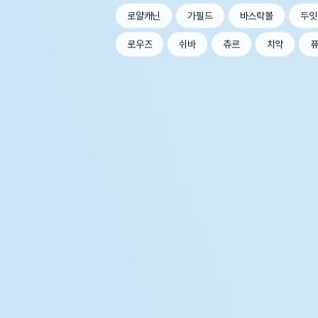
로얄캐닌
가필드
바스락볼
두잇
로우즈
쉬바
츄르
치약