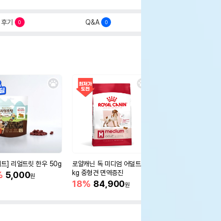
후기
Q&A
0
0
세트] 리얼트릿 한우 50g
로얄캐닌 독 미디엄 어덜트 10
오리젠 독 스몰브리드 4
kg 중형견 면역증진
%
5,000
15%
75,400
원
원
18%
84,900
원