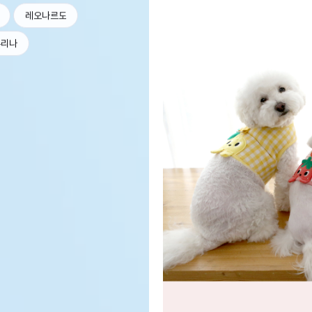
레오나르도
퓨리나