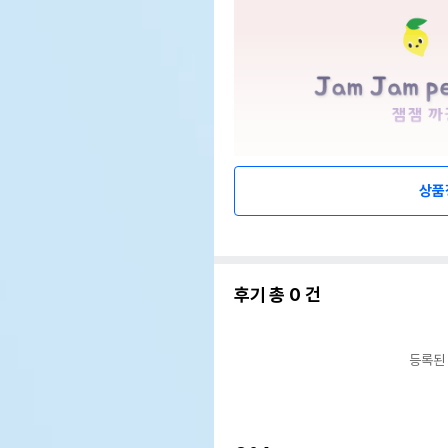
상품
후기 총
0
건
등록된