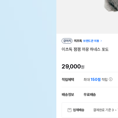
강아지
이츠독
브랜드관 이동
이츠독 잼잼 까꿍 하네스 포도
29,000
원
적립혜택
최대
150점
적립
배송정보
무료배송
업체배송
결제완료 기준 3 ~