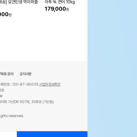
배송] 묘견인생 먹이퍼즐
아투 독 연어 10kg
핏펫 크레용 신짱 버스
감
크 장난감
179,000
원
900
34%
14,400
원
원
/제휴 문의
공지사항
록번호 : 120-87-90035
사업자정보확인
2호
kr
타워 가산DK 507호, 508호 (가산동)
ights reserved.