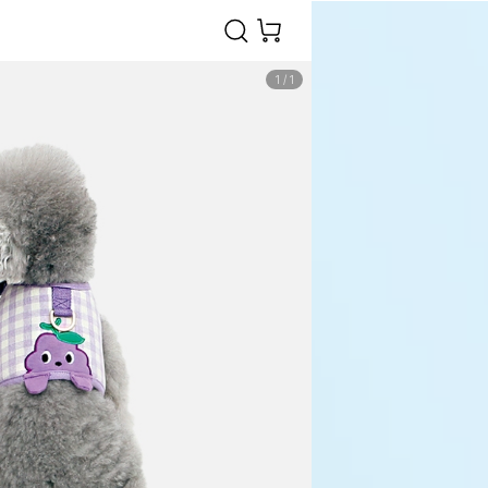
1
/
1