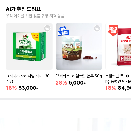
Ai가 추천 드려요
우리 아이를 위한 맞춤 취향 저격 상품
그리니즈 오리지널 티니 130
[2개세트] 리얼트릿 한우 50g
로얄캐닌 독 미디
개입
kg 중형견 면역
28%
5,000
원
18%
53,000
18%
84,9
원