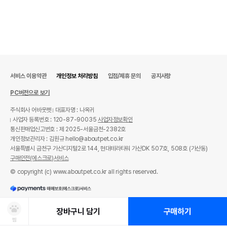
서비스 이용약관
개인정보 처리방침
입점/제휴 문의
공지사항
PC버전으로 보기
주식회사 어바웃펫
대표자명 : 나옥귀
사업자 등록번호 : 120-87-90035
사업자정보확인
통신판매업신고번호 : 제 2025-서울금천-2382호
개인정보관리자 : 김원규 hello@aboutpet.co.kr
서울특별시 금천구 가산디지털2로 144, 현대테라타워 가산DK 507호, 508호 (가산동)
구매안전(에스크로)서비스
© copyright (c) www.aboutpet.co.kr all rights reserved.
장바구니 담기
구매하기
찜