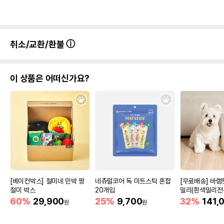
취소/교환/환불
이 상품은 어떠신가요?
[베이컨박스] 절미네 민박 짱
네츄럴코어 독 미트스틱 혼합
[무료배송] 바
절미 박스
20개입
밀리(흰색밀리전
함)
60%
29,900
25%
9,700
32%
141,
원
원