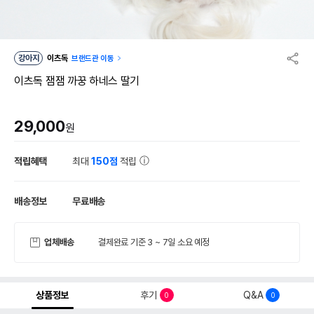
강아지
이츠독
브랜드관 이동
이츠독 잼잼 까꿍 하네스 딸기
29,000
원
적립혜택
최대
150점
적립
배송정보
무료배송
업체배송
결제완료 기준 3 ~ 7일 소요 예정
상품정보
후기
Q&A
0
0