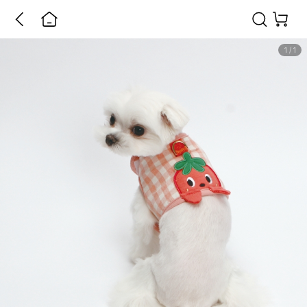
1
/
1