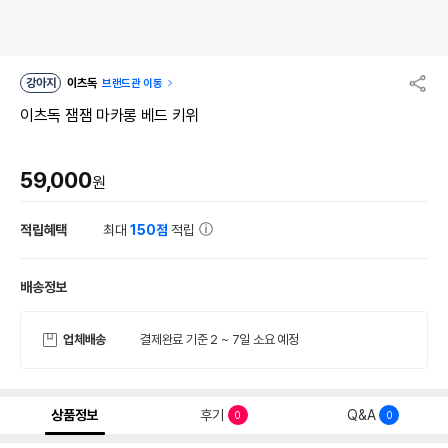
강아지
이츠독
브랜드관 이동
이츠독 잼잼 마카롱 베드 키위
59,000
원
적립혜택
최대
150점
적립
배송정보
업체배송
결제완료 기준 2 ~ 7일 소요 예정
상품정보
후기
Q&A
0
0