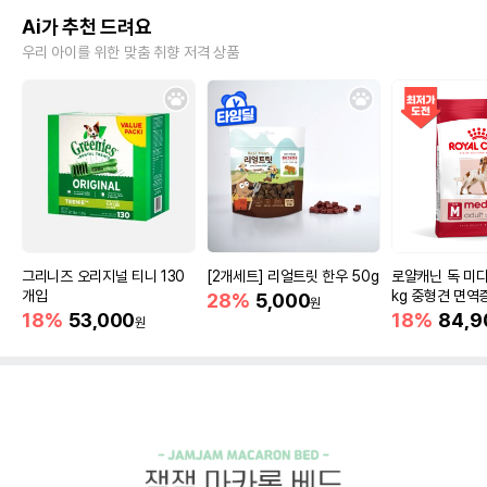
Ai가 추천 드려요
우리 아이를 위한 맞춤 취향 저격 상품
그리니즈 오리지널 티니 130
[2개세트] 리얼트릿 한우 50g
로얄캐닌 독 미디
개입
kg 중형견 면역
28%
5,000
원
18%
53,000
18%
84,9
원