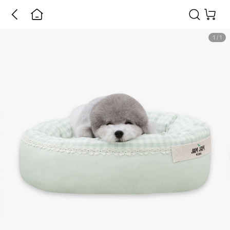
1
/
1