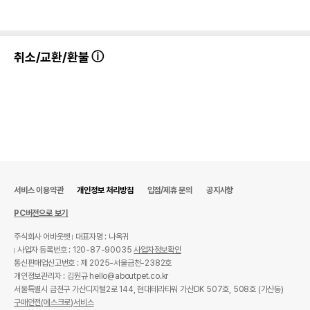
취소/교환/환불
서비스 이용약관
개인정보 처리방침
입점/제휴 문의
공지사항
PC버전으로 보기
주식회사 어바웃펫
대표자명 : 나옥귀
사업자 등록번호 : 120-87-90035
사업자정보확인
통신판매업신고번호 : 제 2025-서울금천-2382호
개인정보관리자 : 김원규 hello@aboutpet.co.kr
서울특별시 금천구 가산디지털2로 144, 현대테라타워 가산DK 507호, 508호 (가산동)
구매안전(에스크로)서비스