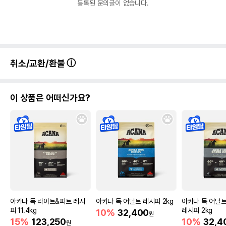
등록된 문의글이 없습니다.
영양정보
취소/교환/환불
제품표기함량
수분제외함량
조단백질
32.5%
35.71%
이 상품은 어떠신가요?
조지방
20%
21.98%
조섬유질
4%
4.4%
조회분
0%
0%
칼슘
0%
0%
인
0%
0%
아카나 독 라이트&피트 레시
아카나 독 어덜트 레시피 2kg
아카나 독 어덜
오메가3
0.8%
0.88%
피 11.4kg
레시피 2kg
10%
32,400
원
15%
123,250
10%
32,4
오메가6
2.5%
2.75%
원