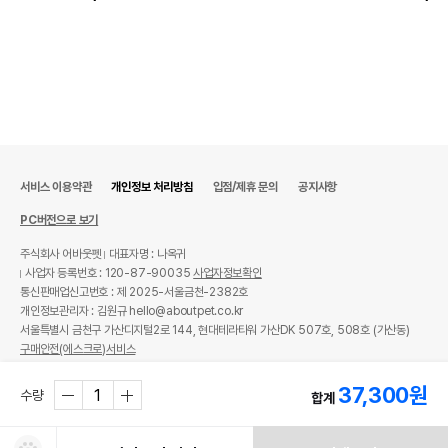
수분
9%
탄수화물
37.9%
아연 200 mg/kg, 비타민E 500 IU/kg,
기타성분
아스코르브산(비타민C) 200 mg/kg
상세 정보
서비스 이용약관
개인정보 처리방침
입점/제휴 문의
공지사항
PC버전으로 보기
닭고기,멘헤이든생선어분,닭육분,완두콩,타피오
카,닭지방,아마씨,달걀,동결건조닭고기(동결건조
주식회사 어바웃펫
대표자명 : 나옥귀
분쇄닭뼈포함),천연향료,동결건조닭간,치아씨드,
사업자 등록번호 : 120-87-90035
사업자정보확인
크랜베리,연어오일,소금,효모추출물,호박씨,염화
통신판매업신고번호 : 제 2025-서울금천-2382호
칼륨,동결건조닭심장,비타민E보충물,L-아스코르
개인정보관리자 : 김원규 hello@aboutpet.co.kr
빌-2-폴리인산,니아신보충물,비타민A보충물,티
서울특별시 금천구 가산디지털2로 144, 현대테라타워 가산DK 507호, 508호 (가산동)
아민질산염,D-판토텐산칼슘,리보플라빈보충물,
구매안전(에스크로)서비스
피리독신염산염,비타민B12보충물,엽산,비타민D
3보충물,비오틴,당근,사과,동결건조대구,아연단
© copyright (c) www.aboutpet.co.kr all rights reserved.
원료구성
37,300
원
백질화합물,철단백질화합물,구리단백질화합물,
수량
합계
망간단백질화합물,아셀렌산나트륨,요오드화에틸
렌디아민,가수분해효모,효모배양물,건조락토바