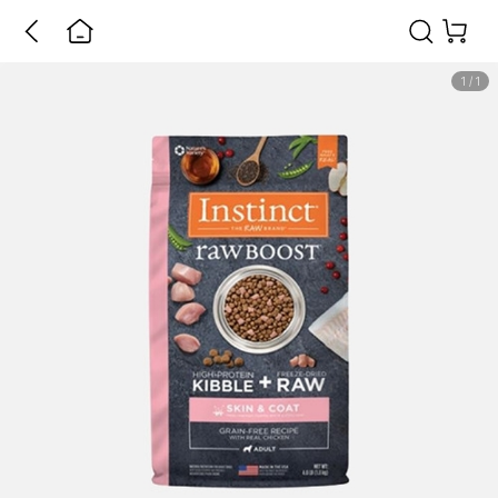
1
/
1