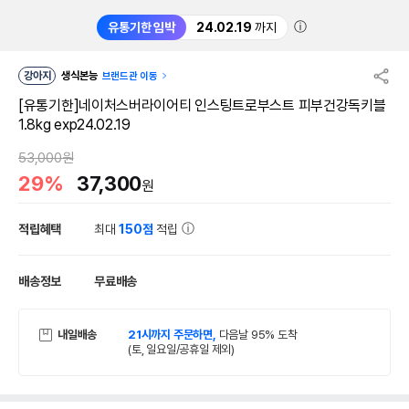
ⓘ
유통기한 임박
24.02.19
까지
강아지
생식본능
브랜드관 이동
[유통기한]네이처스버라이어티 인스팅트로부스트 피부건강독키블
1.8kg exp24.02.19
53,000원
29%
37,300
원
적립혜택
최대
150점
적립
배송정보
무료배송
내일배송
21시까지 주문하면,
다음날 95% 도착
(토, 일요일/공휴일 제외)