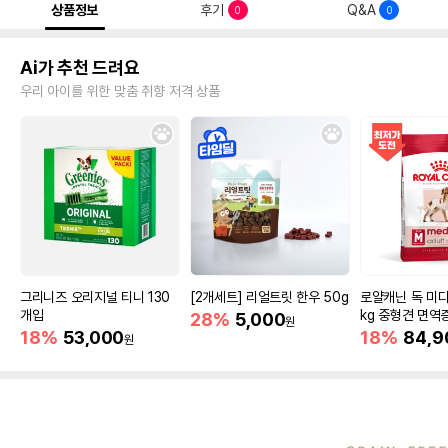
상품정보
후기
Q&A
0
0
Ai가 추천 드려요
우리 아이를 위한 맞춤 취향 저격 상품
그리니즈 오리지널 티니 130
[2개세트] 리얼트릿 한우 50g
로얄캐닌 독 미디
개입
kg 중형견 면역
28%
5,000
원
18%
53,000
18%
84,9
원