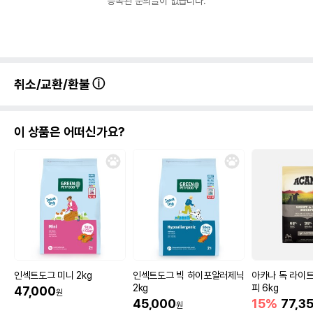
등록된 문의글이 없습니다.
취소/교환/환불
이 상품은 어떠신가요?
인섹트도그 미니 2kg
인섹트도그 빅 하이포알러제닉
아카나 독 라이
2kg
피 6kg
47,000
원
45,000
15%
77,3
원