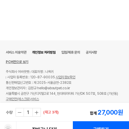
서비스 이용약관
개인정보 처리방침
입점/제휴 문의
공지사항
PC버전으로 보기
주식회사 어바웃펫
대표자명 : 나옥귀
사업자 등록번호 : 120-87-90035
사업자정보확인
통신판매업신고번호 : 제 2025-서울금천-2382호
개인정보관리자 : 김원규 hello@aboutpet.co.kr
서울특별시 금천구 가산디지털2로 144, 현대테라타워 가산DK 507호, 508호 (가산동)
구매안전(에스크로)서비스
© copyright (c) www.aboutpet.co.kr all rights reserved.
27,000
원
(재고 3개)
수량
합계