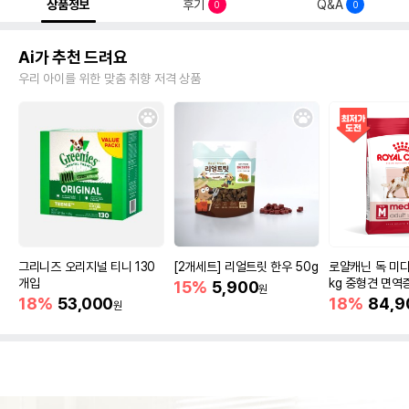
상품정보
후기
Q&A
0
0
Ai가 추천 드려요
우리 아이를 위한 맞춤 취향 저격 상품
그리니즈 오리지널 티니 130
[2개세트] 리얼트릿 한우 50g
로얄캐닌 독 미디
개입
kg 중형견 면역
15%
5,900
원
18%
53,000
18%
84,9
원