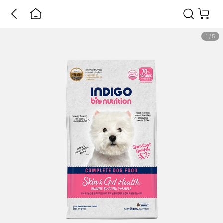
1
/
5