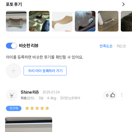
포토 후기
비슷한 리뷰
만족도순
최신순
아이를 등록하면 비슷한 후기를 확인할 수 있어요.
우리 아이 등록하러 가기
Shine피츄
2025.01.24
0
피츄
(암컷)
3살
4.4kg
코리안쇼트헤어
첫구매