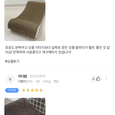
포장도 완벽하고 상품 이미지보다 실제로 받은 상품 퀄리티가 훨씬 좋은 것 같
아요! 만족하며 사용중이고 재구매의사 있습니다!

#상품후기
지다람
2023.09.01
0
다람이
(암컷)
1살
2.6kg
뱅갈
상품 필수 정보
첫구매
품명 및 모델명
딩동펫 고양이 캣닢스크래처 J타입 화이트
법에 의한 인증,허가 등을
상품상세설명 참조
받았음을 확인할수 있는