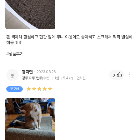
경우 그에 대한 사항
제조국 또는 원산지
중국OEM
제조자,수입품의 경우
㈜딩동펫
수입자를 함께 표기
흰 색이라 깔끔하고 현관 앞에 두니 야옹이도 좋아하고 스크래쳐 팍팍 열심히 
해용 ㅎㅎ

AS책임자와 전화번호
어바웃펫 // 1644-9601
또는 소비자상담 관련
#상품후기
전화번호
유통기한이 최소 2026.12.06이거나 그
이후인 상품이 출고됩니다.
강자연
2023.08.26
유통기한
0
단, 상품명에 유통기한 명시된 경우, 해당
강두.자두.연두
(수컷)
1살
5.4kg
먼치킨
유통기한을 따릅니다.
첫구매