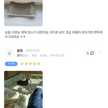
요즘 고양님 최애 장소가 되었어요. 6키로 냥이 조금 비좁아 보이지만 편하게 
쉬고있네요 ㅎㅎ
봄청
2025.01.20
0
봄이
(암컷)
10살
4.2kg
터키시앙고라
첫구매