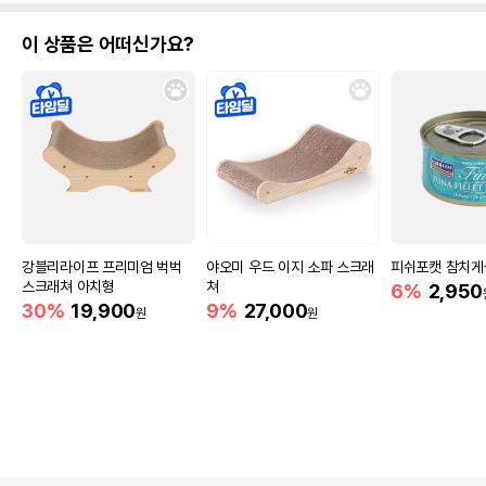
이 상품은 어떠신가요?
강블리라이프 프리미엄 벅벅
야오미 우드 이지 소파 스크래
피쉬포캣 참치게살
스크래쳐 아치형
쳐
6%
2,950
30%
19,900
9%
27,000
원
원