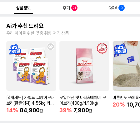
상품정보
후기
Q&A
21
0
Ai가 추천 드려요
우리 아이를 위한 맞춤 취향 저격 상품
[4개세트] 가필드 고양이모래
로얄캐닌 캣 마더&베이비 모
바른벤토모래 6
보라(굵은입자) 4.55kg 카사
아보기(400g/4/10kg)
20%
10,7
바모래
14%
84,900
39%
7,900
원
원