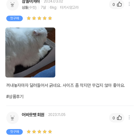
삼돌이처하
2024.03.02
0
삼돌
(수컷)
7살
6kg
터키시앙고라
첫구매
꺼내놓자마자 달려들어서 긁네요. 사이즈 좀 작지만 무겁지 않아 좋아요.

#상품후기
어바웃펫 회원
2023.11.05
0
첫구매