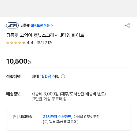
고양이
딩동펫
브랜드관 이동
딩동펫 고양이 캣닢스크래처 J타입 화이트
4.4
후기 21개
10,500
원
적립혜택
최대
150점
적립
배송정보
배송비 3,000원
(제주/도서산간 배송비 별도)
(3만원 이상 무료배송)
내일배송
21시까지 주문하면,
다음날 95% 도착
(토, 일요일/공휴일 제외)