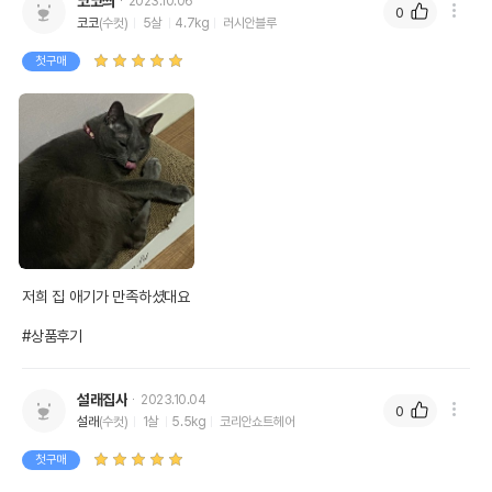
코코씌
2023.10.06
0
코코
(수컷)
5살
4.7kg
러시안블루
첫구매
저희 집 애기가 만족하셨대요

#상품후기
설래집사
2023.10.04
0
설래
(수컷)
1살
5.5kg
코리안쇼트헤어
첫구매