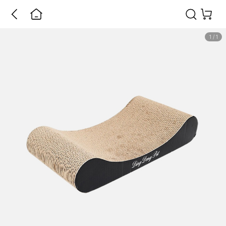
1
/
1