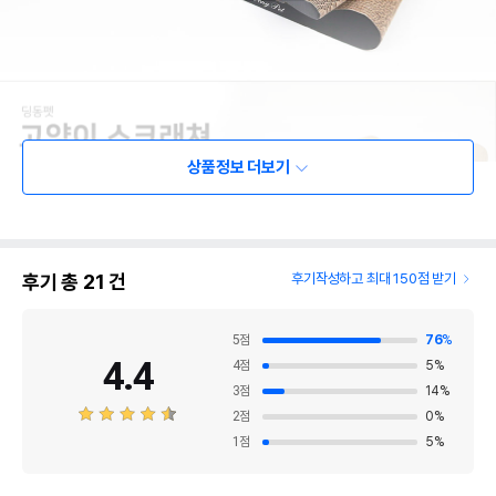
상품정보 더보기
후기 총
21
건
후기작성하고 최대 150점 받기
5
점
76
%
4.4
4
점
5
%
3
점
14
%
2
점
0
%
1
점
5
%