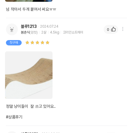
넘 작아서 두개 붙여서 써요ㅠㅠ
블루1213
2024.07.24
0
봄춘식
(암컷)
2살
4.5kg
코리안쇼트헤어
첫구매
정말 냥이들이  잘 쓰고 있어요..

#상품후기