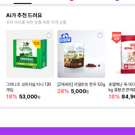
Ai가 추천 드려요
우리 아이를 위한 맞춤 취향 저격 상품
그리니즈 오리지널 티니 130
[2개세트] 리얼트릿 한우 50g
로얄캐닌 독 미디
개입
kg 중형견 면역
28%
5,000
원
18%
53,000
18%
84,9
원