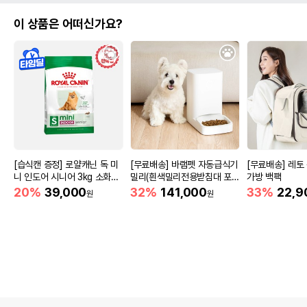
이 상품은 어떠신가요?
[습식캔 증정] 로얄캐닌 독 미
[무료배송] 바램펫 자동급식기
[무료배송] 레토
니 인도어 시니어 3kg 소화도
밀리(흰색밀리전용받침대 포
가방 백팩
움
함)
20%
39,000
32%
141,000
33%
22,9
원
원