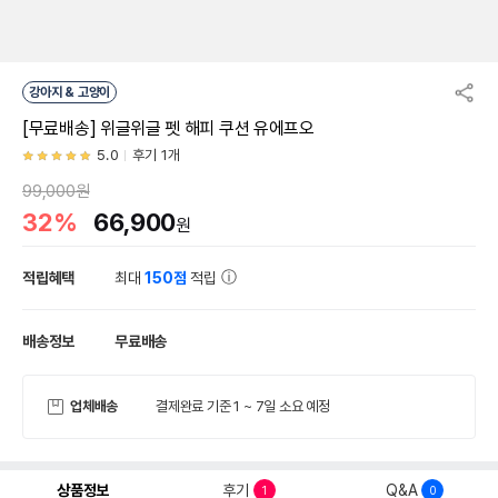
강아지 & 고양이
[무료배송] 위글위글 펫 해피 쿠션 유에프오
5.0
후기 1개
99,000원
32%
66,900
원
적립혜택
최대
150점
적립
배송정보
무료배송
업체배송
결제완료 기준 1 ~ 7일 소요 예정
상품정보
후기
Q&A
1
0