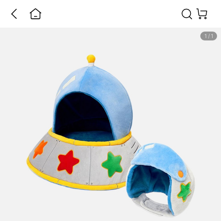
1
/
1