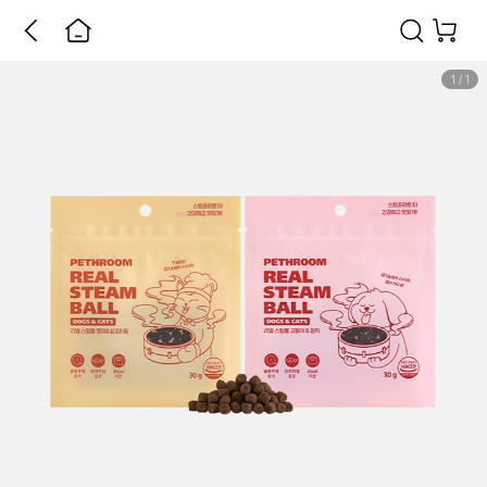
1
/
1