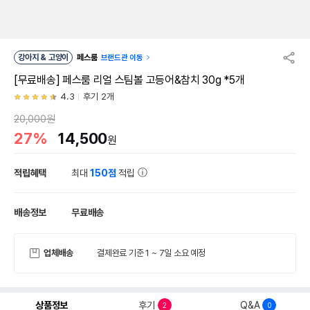
강아지 & 고양이
페스룸
브랜드관 이동
[무료배송] 페스룸 리얼 스팀볼 고등어&참치 30g *5개
4.3
후기 2개
20,000원
27%
14,500
원
적립혜택
최대
150점
적립
배송정보
무료배송
업체배송
결제완료 기준 1 ~ 7일 소요 예정
상품정보
후기
Q&A
2
0