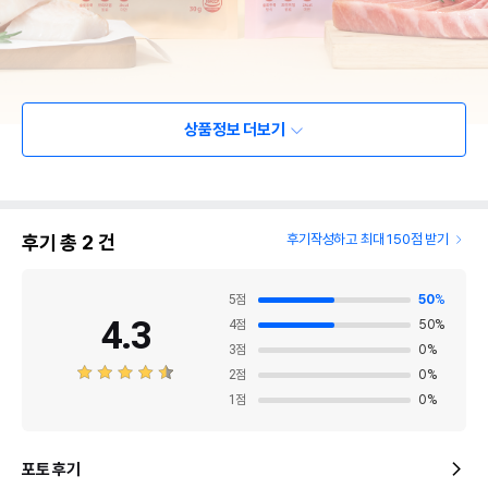
상품정보 더보기
후기 총
2
건
후기작성하고 최대 150점 받기
5
점
50
%
4.3
4
점
50
%
3
점
0
%
2
점
0
%
1
점
0
%
포토 후기