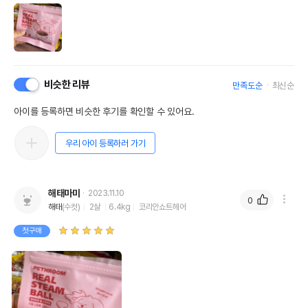
비슷한 리뷰
만족도순
최신순
아이를 등록하면 비슷한 후기를 확인할 수 있어요.
우리 아이 등록하러 가기
해태마미
2023.11.10
0
해태
(수컷)
2살
6.4kg
코리안쇼트헤어
첫구매