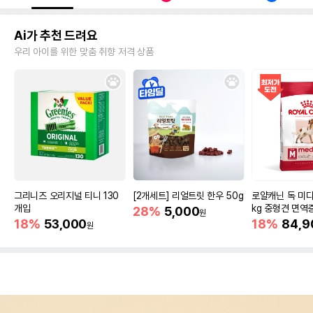
Ai가 추천 드려요
우리 아이를 위한 맞춤 취향 저격 상품
그리니즈 오리지널 티니 130
[2개세트] 리얼트릿 한우 50g
로얄캐닌 독 미디
개입
kg 중형견 면역
28%
5,000
원
18%
53,000
18%
84,9
원