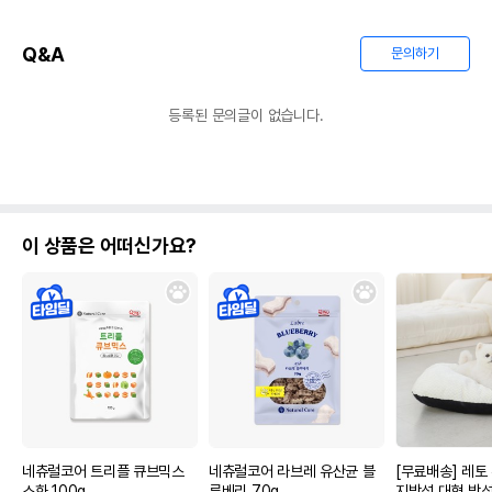
Q&A
문의하기
등록된 문의글이 없습니다.
이 상품은 어떠신가요?
네츄럴코어 트리플 큐브믹스
네츄럴코어 라브레 유산균 블
[무료배송] 레토
소화 100g
루베리 70g
지방석 대형 방석 