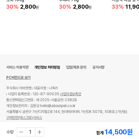
m)
30%
2,800
30%
2,800
33%
11,9
원
원
서비스 이용약관
개인정보 처리방침
입점/제휴 문의
공지사항
PC버전으로 보기
주식회사 어바웃펫
대표자명 : 나옥귀
사업자 등록번호 : 120-87-90035
사업자정보확인
통신판매업신고번호 : 제 2025-서울금천-2382호
개인정보관리자 : 김원규 hello@aboutpet.co.kr
서울특별시 금천구 가산디지털2로 144, 현대테라타워 가산DK 507호, 508호 (가산동)
구매안전(에스크로)서비스
© copyright (c) www.aboutpet.co.kr all rights reserved.
14,500
원
수량
합계