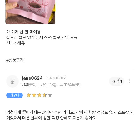
아 이거 넘 잘 먹어용 

칼로리 별로 없거 냄새 진쯔 별로 안남 ㅋㅋ

신ㄷ기해유 

#상품후기
jane0624
2023.07.07
0
앙꼬
(수컷)
2살
4kg
코리안쇼트헤어
첫구매
엄청나게 좋아하지는 않지만 주면 먹어요. 작아서 체할 걱정도 없고 소포장 되
어있어서 더운 날씨에 상할 걱정 안해도 되는게 좋아요.