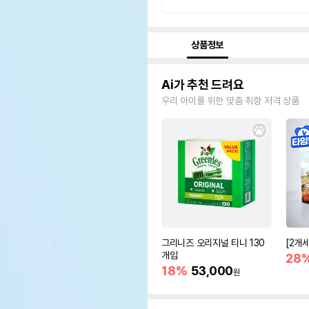
상품정보
Ai가 추천 드려요
우리 아이를 위한 맞춤 취향 저격 상품
그리니즈 오리지널 티니 130
[2개
개입
28
18%
53,000
원