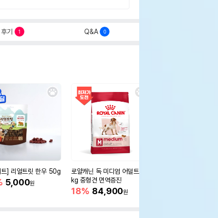
후기
Q&A
1
0
세트] 리얼트릿 한우 50g
로얄캐닌 독 미디엄 어덜트 10
오리젠 독 스몰브리드 4
kg 중형견 면역증진
%
5,000
15%
75,400
원
원
18%
84,900
원