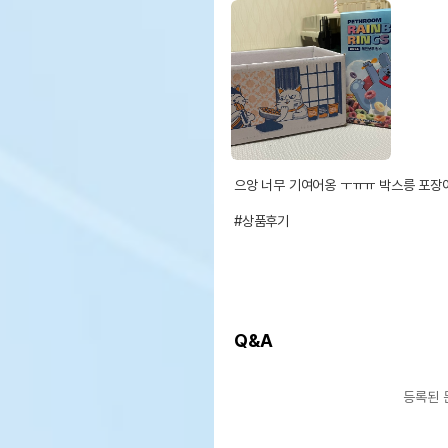
으앙 너무 기여어옹 ㅜㅠㅠ 박스릉 포장
#상품후기
Q&A
등록된 