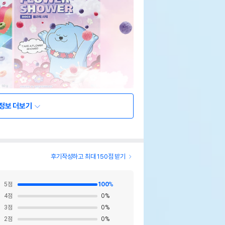
정보 더보기
후기작성하고 최대 150점 받기
5
점
100
%
4
점
0
%
3
점
0
%
2
점
0
%