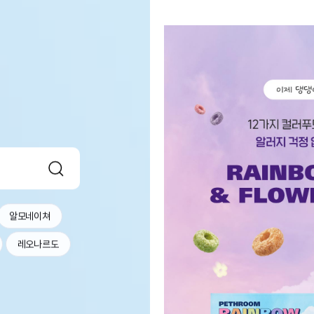
알모네이쳐
레오나르도