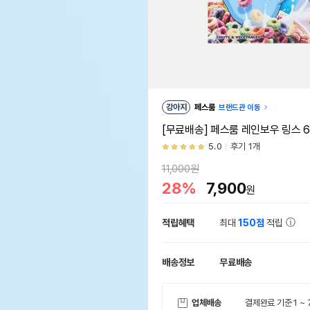
강아지
페스룸
브랜드관 이동
[무료배송] 페스룸 레인보우 링스 6
5.0
후기 1개
11,000원
28%
7,900
원
적립혜택
최대
150점
적립
배송정보
무료배송
업체배송
결제완료 기준 1 ~