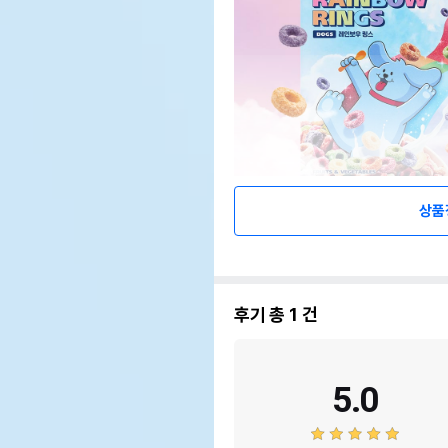
상품
후기 총
1
건
5.0