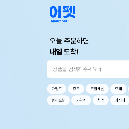
오늘 주문하면
내일 도착!
가필드
츄르
로얄캐닌
모래
황제트릿
지위픽
치약
카사바