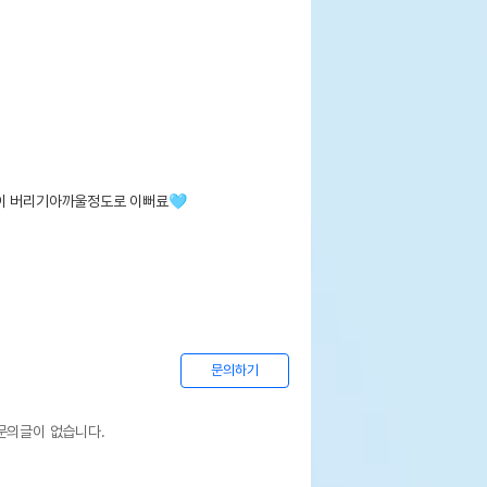
이 버리기아까울정도로 이뻐료🩵

문의하기
문의글이 없습니다.