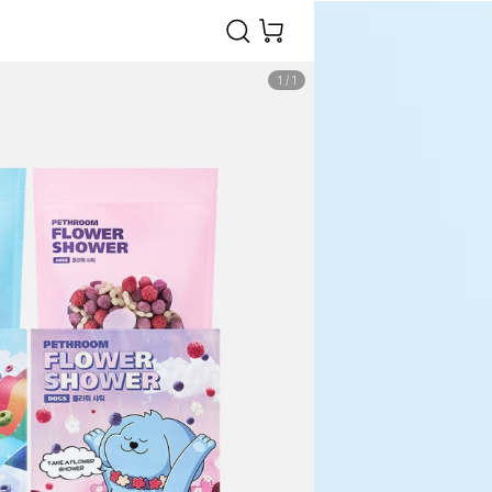
1
/
1