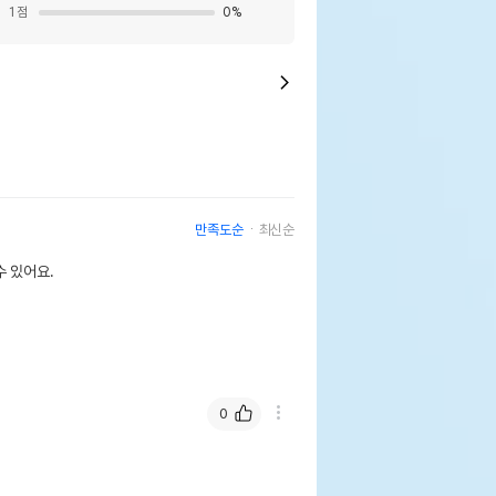
1
점
0
%
만족도순
최신순
 있어요.
0