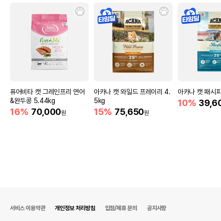
퓨어비타 캣 그레인프리 연어
아카나 캣 와일드 프레이리 4.
아카나 캣 패시피카
&완두콩 5.44kg
5kg
10%
39,6
16%
70,000
15%
75,650
원
원
서비스 이용약관
개인정보 처리방침
입점/제휴 문의
공지사항