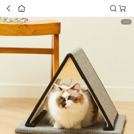
1
/
4