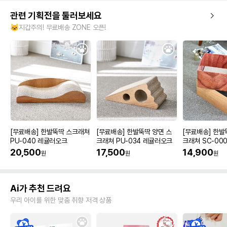
관련 기획전을 둘러보세요
🐱지갑주의! 무료배송 ZONE 오픈!
[무료배송] 한발뚝딱 스크래쳐
[무료배송] 한발뚝딱 양면 스
[무료배송] 한발
PU-040 레귤러오크
크래쳐 PU-034 레귤러오크
크래쳐 SC-000
20,500
17,500
14,900
원
원
원
Ai가 추천 드려요
우리 아이를 위한 맞춤 취향 저격 상품