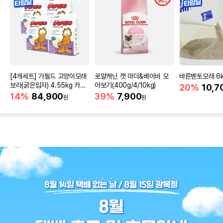
[4개세트] 가필드 고양이모래
로얄캐닌 캣 마더&베이비 모
바른벤토모래 6
보라(굵은입자) 4.55kg 카사
아보기(400g/4/10kg)
20%
10,7
바모래
14%
84,900
39%
7,900
원
원