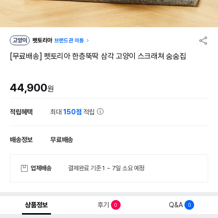
고양이
펫토리아
브랜드관 이동
[무료배송] 펫토리아 한층뚝딱 삼각 고양이 스크래쳐 숨숨집
44,900
원
적립혜택
최대
150점
적립
배송정보
무료배송
업체배송
결제완료 기준 1 ~ 7일 소요 예정
상품정보
후기
Q&A
0
0