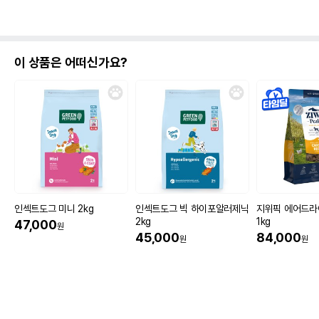
이 상품은 어떠신가요?
인섹트도그 미니 2kg
인섹트도그 빅 하이포알러제닉
지위픽 에어드라
2kg
1kg
47,000
원
45,000
84,000
원
원