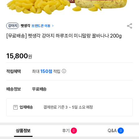
강아지
펫생각
브랜드관 이동
[무료배송] 펫생각 강아지 하루조이 미니말랑 꿀바나나 200g
15,800
원
적립혜택
최대
150점
적립
배송정보
무료배송
업체배송
결제완료 기준 3 ~ 5일 소요 예정
상품정보
후기
Q&A
0
0