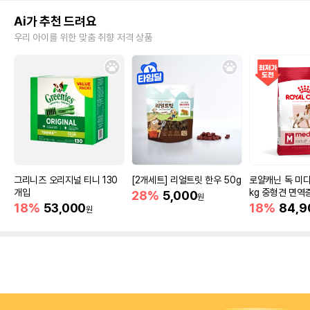
Ai가 추천 드려요
우리 아이를 위한 맞춤 취향 저격 상품
그리니즈 오리지널 티니 130
[2개세트] 리얼트릿 한우 50g
로얄캐닌 독 미디
개입
kg 중형견 면역
28%
5,000
원
18%
53,000
18%
84,9
원