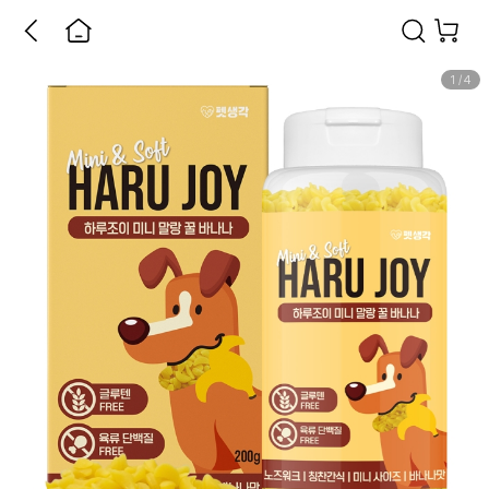
1
/
4