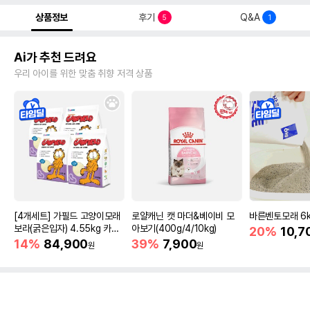
상품정보
후기
Q&A
5
1
Ai가 추천 드려요
우리 아이를 위한 맞춤 취향 저격 상품
[4개세트] 가필드 고양이모래
로얄캐닌 캣 마더&베이비 모
바른벤토모래 6
보라(굵은입자) 4.55kg 카사
아보기(400g/4/10kg)
20%
10,7
바모래
14%
84,900
39%
7,900
원
원