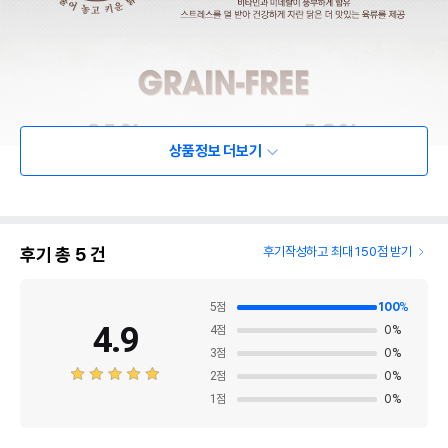
상품정보 더보기
후기 총
5
건
후기작성하고 최대 150점 받기
5
점
100
%
4.9
4
점
0
%
3
점
0
%
2
점
0
%
1
점
0
%