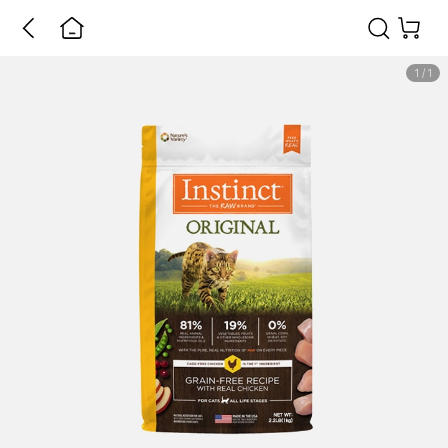
1
/
1