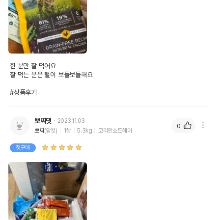
한 분만 잘 먹어요

잘 먹는 분은 털이 보들보들해요

#상품후기
뽀찌댓
2023.11.03
0
뽀찌
(암컷)
1살
5.3kg
코리안쇼트헤어
첫구매