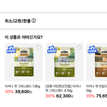
취소/교환/환불
이 상품은 어떠신가요?
아카나 캣 그래스랜드 1.8kg
[유통기한26년12월] 아카나
아카나 캣 와일드
캣 그래스랜드 4.5kg
5kg
10%
39,600
원
30%
62,300
15%
75,6
원