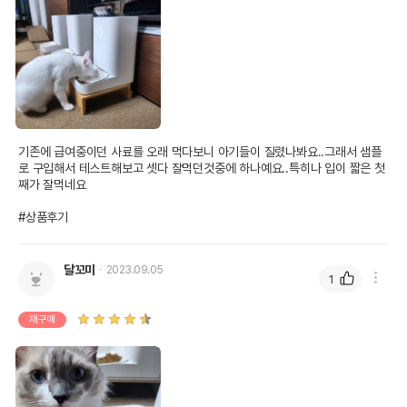
기존에 급여중이던 사료를 오래 먹다보니 아기들이 질렸나봐요..그래서 샘플
로 구입해서 테스트해보고 셋다 잘먹던것중에 하나예요..특히나 입이 짧은 첫
째가 잘먹네요

#상품후기
달꼬미
2023.09.05
1
재구매