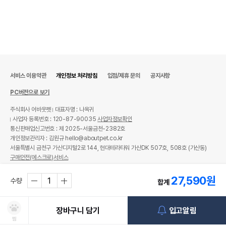
상품 필수 정보
네이처스버라이어티 생식본능 오리지날 치킨
품명 및 모델명
캣 1kg
법에 의한 인증,허가 등을
서비스 이용약관
개인정보 처리방침
입점/제휴 문의
공지사항
상품상세설명 참조
받았음을 확인할수 있는
경우 그에 대한 사항
PC버전으로 보기
제조국 또는 원산지
미국
주식회사 어바웃펫
대표자명 : 나옥귀
사업자 등록번호 : 120-87-90035
사업자정보확인
제조자,수입품의 경우
네이처스버라이어티
통신판매업신고번호 : 제 2025-서울금천-2382호
수입자를 함께 표기
개인정보관리자 : 김원규 hello@aboutpet.co.kr
서울특별시 금천구 가산디지털2로 144, 현대테라타워 가산DK 507호, 508호 (가산동)
AS책임자와 전화번호
어바웃펫 // 1644-9601
구매안전(에스크로)서비스
또는 소비자상담 관련
전화번호
© copyright (c) www.aboutpet.co.kr all rights reserved.
27,590
원
수량
합계
유통기한이 최소 2026.12.04이거나 그
이후인 상품이 출고됩니다.
유통기한
단, 상품명에 유통기한 명시된 경우, 해당
장바구니 담기
입고알림
유통기한을 따릅니다.
찜