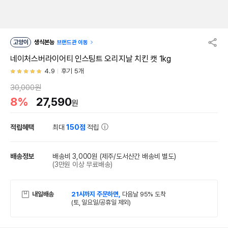
고양이
생식본능
브랜드관 이동
네이처스버라이어티 인스팅트 오리지날 치킨 캣 1kg
4.9
후기 5개
30,000원
8%
27,590
원
적립혜택
최대
150점
적립
배송정보
배송비 3,000원
(제주/도서산간 배송비 별도)
(3만원 이상 무료배송)
내일배송
21시까지 주문하면,
다음날 95% 도착
(토, 일요일/공휴일 제외)