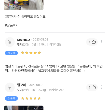
고양이가 참 좋아해요 잘샀어요

#상품후기
ᴍᴀʀɪɴ.ᴊ
2023.08.08
1
반지
(암컷)
2살
2.8kg
아메리칸컬
첫구매
엄청 까다로워서, 건사료는 잘먹지않아 1키로면 몇달을 먹곤했는데, 와 이건 
달꼬미
2023.08.01
1
루이
(암컷)
1살
2.7kg
터키시앙고라
첫구매