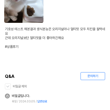
기호성 테스트 해본결과 생식본능은 오리지널이나 얼티밋 모두 치킨을 잘먹네
요

근데 오리지널보단 얼티밋을 더 좋아하긴해요

#상품후기
Q&A
문의하기
비밀글 제외
비밀글입니다.
꾺잉
2024.03.05
답변완료