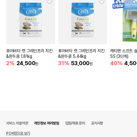
상품 필수 정보
네이처스버라이어티 생식본능 오리지날 오리
품명 및 모델명
캣 0.9kg
법에 의한 인증,허가 등을
상품상세설명 참조
받았음을 확인할수 있는
퓨어비타 캣 그레인프리 치킨
퓨어비타 캣 그레인프리 치킨
캐티맨 소프트 
경우 그에 대한 사항
&완두콩 1.81kg
&완두콩 5.44kg
SS (3단계)
2%
24,500
31%
53,000
40%
4,50
제조국 또는 원산지
미국
원
원
제조자,수입품의 경우
네이처스버라이어티
수입자를 함께 표기
AS책임자와 전화번호
어바웃펫 // 1644-9601
또는 소비자상담 관련
전화번호
유통기한이 최소 2026.12.05이거나 그
이후인 상품이 출고됩니다.
유통기한
서비스 이용약관
개인정보 처리방침
단, 상품명에 유통기한 명시된 경우, 해당
입점/제휴 문의
공지사항
유통기한을 따릅니다.
PC버전으로 보기