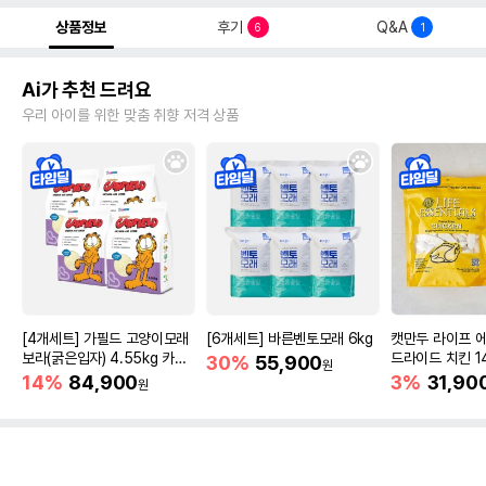
상품정보
후기
Q&A
6
1
Ai가 추천 드려요
우리 아이를 위한 맞춤 취향 저격 상품
[4개세트] 가필드 고양이모래
[6개세트] 바른벤토모래 6kg
캣만두 라이프 
보라(굵은입자) 4.55kg 카사
드라이드 치킨 1
30%
55,900
원
바모래
14%
84,900
3%
31,90
원