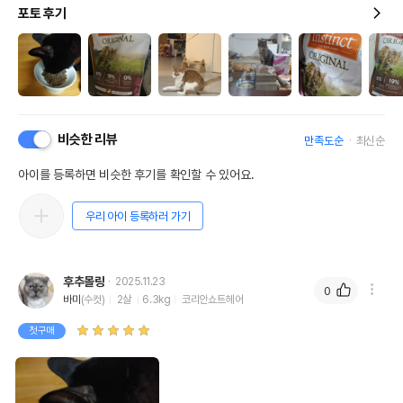
포토 후기
비슷한 리뷰
만족도순
최신순
아이를 등록하면 비슷한 후기를 확인할 수 있어요.
우리 아이 등록하러 가기
후추몰랑
2025.11.23
0
바미
(수컷)
2살
6.3kg
코리안쇼트헤어
첫구매