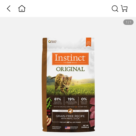
1
/
1