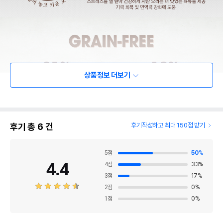
상품정보 더보기
후기 총
6
건
후기작성하고 최대 150점 받기
5
점
50
%
4.4
4
점
33
%
3
점
17
%
2
점
0
%
1
점
0
%