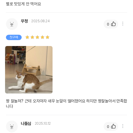
별로 맛있게 안 먹어요
무청
2025.08.24
0
첫구매
짱 잘놀져? 근데 오자마자 새우 눈알이 떨어졌어요 하지만 짱잘놀아서 만족합
니다
나돌심
2025.10.12
0