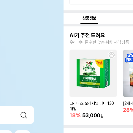
상품정보
Ai가 추천 드려요
우리 아이를 위한 맞춤 취향 저격 상품
그리니즈 오리지널 티니 130
[2개
개입
28
18%
53,000
원