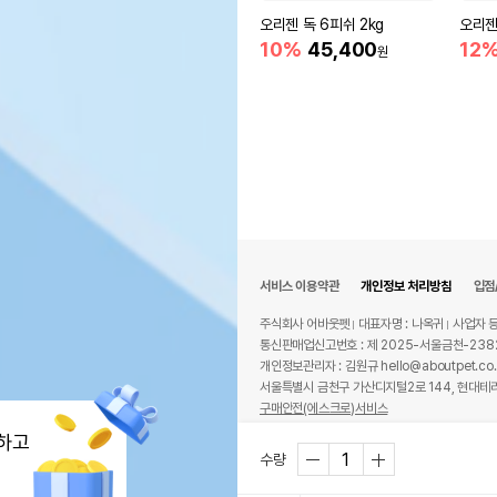
오리젠 독 6피쉬 2kg
오리젠
10%
45,400
12
원
서비스 이용약관
개인정보 처리방침
입점
주식회사 어바웃펫
대표자명 : 나옥귀
사업자 등
통신판매업신고번호 : 제 2025-서울금천-238
개인정보관리자 : 김원규 hello@aboutpet.co.
서울특별시 금천구 가산디지털2로 144, 현대테라
구매안전(에스크로)서비스
© copyright (c) www.aboutpet.co.kr all r
하고
수량