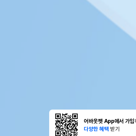
어바웃펫 App에서 가입
다양한 혜택
받기