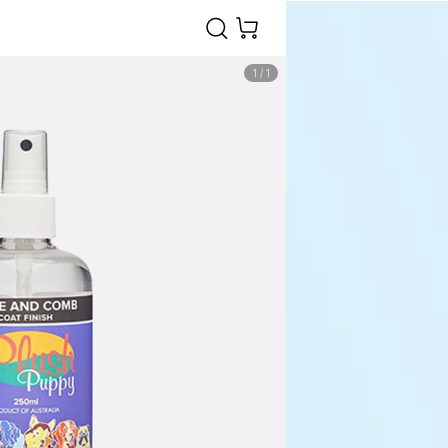
1
/
1