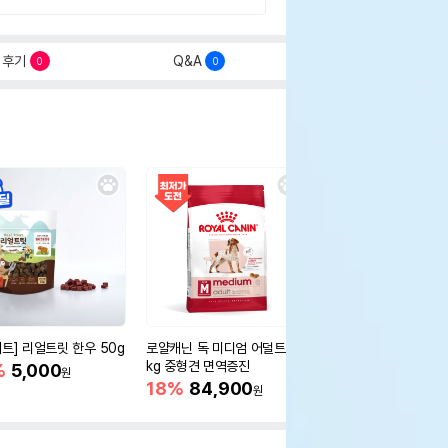
후기
Q&A
0
0
세트] 리얼트릿 한우 50g
로얄캐닌 독 미디엄 어덜트 10
오리젠 독 스몰브리드 4
kg 중형견 면역증진
%
5,000
15%
75,400
원
원
18%
84,900
원