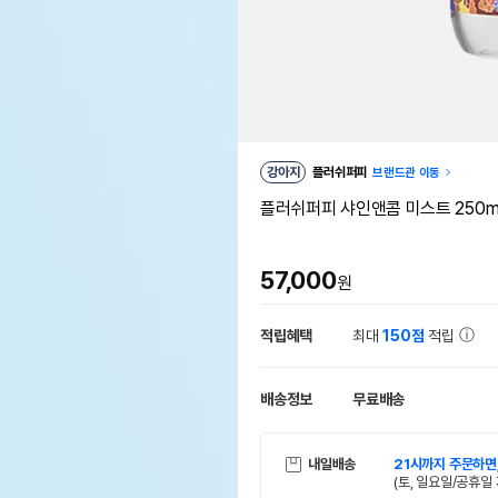
강아지
플러쉬퍼피
브랜드관 이동
플러쉬퍼피 샤인앤콤 미스트 250m
57,000
원
적립혜택
최대
150점
적립
배송정보
무료배송
내일배송
21시까지 주문하면
(토, 일요일/공휴일 