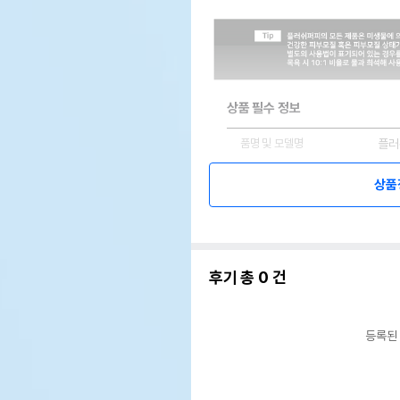
상품 필수 정보
품명 및 모델명
플러
법에 의한 인증,허가 등을
상품
상품
받았음을 확인할수 있는 경우
그에 대한 사항
제조국 또는 원산지
호주
제조자,수입품의 경우
후기 총
0
건
플러
수입자를 함께 표기
AS책임자와 전화번호 또는
어바웃
소비자상담 관련 전화번호
등록된
유통
상품
유통기한
단,