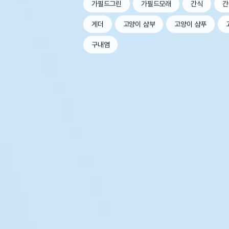
가필드그린
가필드모래
간식
간
게더
고양이 샴부
고양이 샴푸
구내염