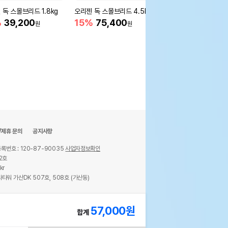
 독 스몰브리드 1.8kg
오리젠 독 스몰브리드 4.5kg
오리젠 독 오리지널 11.
%
39,200
15%
75,400
14%
150,900
원
원
/제휴 문의
공지사항
록번호 : 120-87-90035
사업자정보확인
2호
kr
타워 가산DK 507호, 508호 (가산동)
ights reserved.
57,000
원
합계