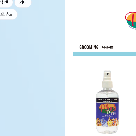
식 캔
거더
고집츄르