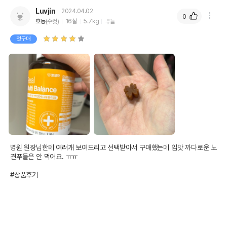
Luvjin
2024.04.02
0
호동
(수컷)
16살
5.7kg
푸들
첫구매
병원 원장님한테 여러개 보여드리고 선택받아서 구매했는데 입맛 까다로운 노
견푸들은 안 먹어요. ㅠㅠ

#상품후기