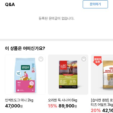
Q&A
문의하기
등록된 문의글이 없습니다.
이 상품은 어떠신가요?
인섹트도그 미니 2kg
오리젠 독 시니어 6kg
[습식캔 증정] 
티즈 어덜트 3k
47,000
15%
89,900
원
원
20%
42,1