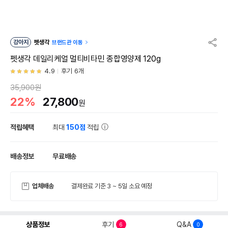
강아지
펫생각
브랜드관 이동
펫생각 데일리케얼 멀티비타민 종합영양제 120g
4.9
후기 6개
35,900원
22%
27,800
원
적립혜택
최대
150점
적립
배송정보
무료배송
업체배송
결제완료 기준 3 ~ 5일 소요 예정
상품정보
후기
Q&A
6
0