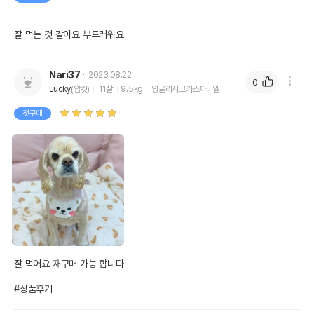
잘 먹는 것 같아요 부드러워요
Nari37
2023.08.22
0
Lucky
(암컷)
11살
9.5kg
잉글리시코카스파니엘
첫구매
잘 먹어요 재구매 가능 합니다 

#상품후기