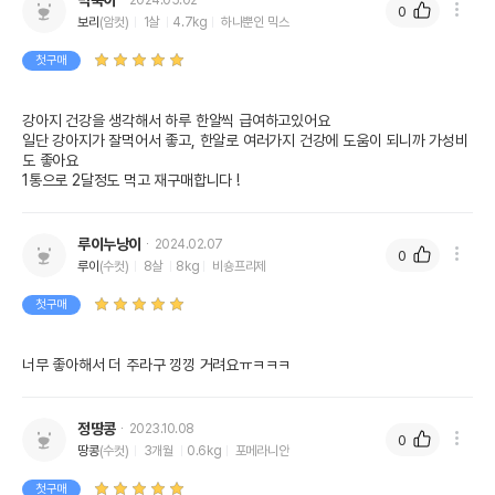
박숙이
2024.05.02
0
보리
(암컷)
1살
4.7kg
하나뿐인 믹스
첫구매
강아지 건강을 생각해서 하루 한알씩 급여하고있어요

일단 강아지가 잘먹어서 좋고, 한알로 여러가지 건강에 도움이 되니까 가성비
도 좋아요 

1통으로 2달정도 먹고 재구매합니다 !
루이누낭이
2024.02.07
0
루이
(수컷)
8살
8kg
비숑프리제
첫구매
너무 좋아해서 더 주라구 낑낑 거려요ㅠㅋㅋㅋ
정땅콩
2023.10.08
0
땅콩
(수컷)
3개월
0.6kg
포메라니안
첫구매