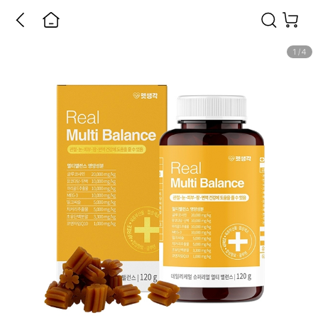
1
/
4