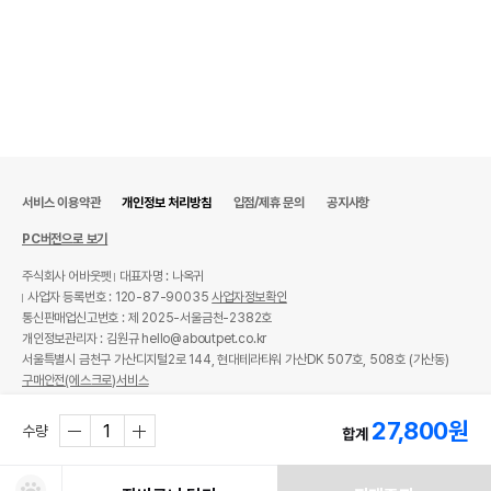
서비스 이용약관
개인정보 처리방침
입점/제휴 문의
공지사항
PC버전으로 보기
주식회사 어바웃펫
대표자명 : 나옥귀
사업자 등록번호 : 120-87-90035
사업자정보확인
통신판매업신고번호 : 제 2025-서울금천-2382호
개인정보관리자 : 김원규 hello@aboutpet.co.kr
서울특별시 금천구 가산디지털2로 144, 현대테라타워 가산DK 507호, 508호 (가산동)
구매안전(에스크로)서비스
© copyright (c) www.aboutpet.co.kr all rights reserved.
27,800
원
수량
합계