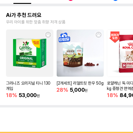
Ai가 추천 드려요
우리 아이를 위한 맞춤 취향 저격 상품
그리니즈 오리지널 티니 130
[2개세트] 리얼트릿 한우 50g
로얄캐닌 독 미디
개입
kg 중형견 면역
28%
5,000
원
18%
53,000
18%
84,9
원