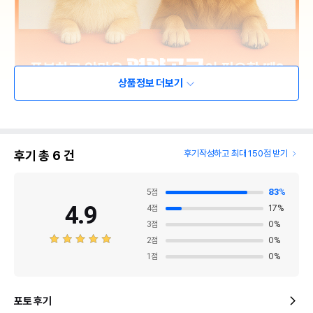
상품정보 더보기
후기 총
6
건
후기작성하고 최대 150점 받기
5
점
83
%
4.9
4
점
17
%
3
점
0
%
2
점
0
%
1
점
0
%
포토 후기