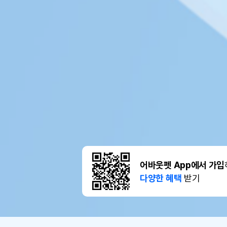
어바웃펫 App에서 가입
다양한 혜택
받기