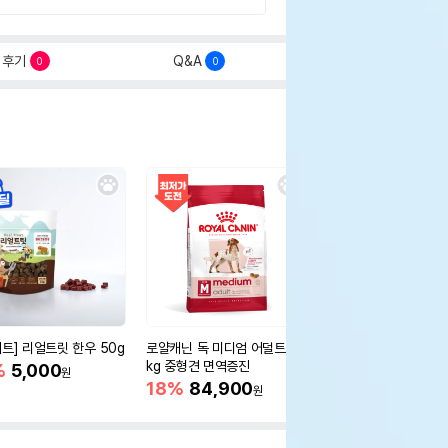
후기
Q&A
0
0
세트] 리얼트릿 한우 50g
로얄캐닌 독 미디엄 어덜트 10
오리젠 독 스몰브리드 4
kg 중형견 면역증진
%
5,000
15%
75,400
원
원
18%
84,900
원