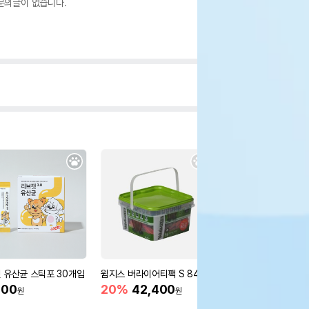
문의글이 없습니다.
 유산균 스틱포 30개입
윔지스 버라이어티팩 S 840g
[어펫단독] 인트라젠 
영양제 (2g*200p)
000
20%
42,400
원
원
43%
45,000
원