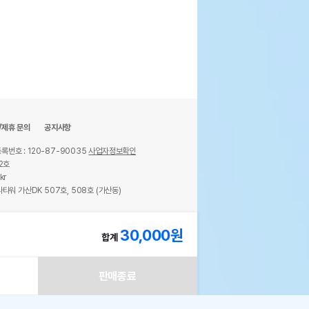
/제휴 문의
공지사항
록번호 : 120-87-90035
사업자정보확인
2호
kr
타워 가산DK 507호, 508호 (가산동)
ights reserved.
30,000
원
합계
판매종료