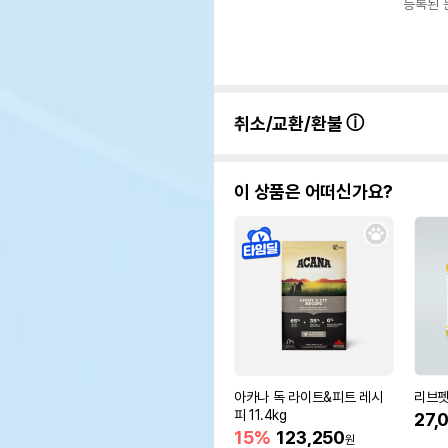
등록된 
취소/교환/환불
이 상품은 어떠신가요?
아카나 독 라이트&피트 레시
리브펫
피 11.4kg
27,
15%
123,250
원