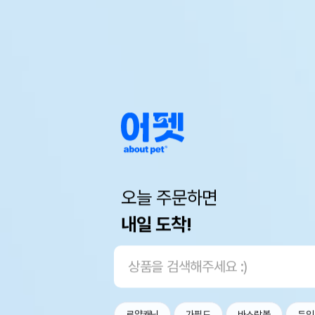
오늘 주문하면
내일 도착!
로얄캐닌
가필드
바스락볼
두잇