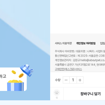
서비스 이용약관
개인정보 처리방침
입점
주식회사 어바웃펫
대표자명 : 나옥귀
사업자 등
통신판매업신고번호 : 제 2025-서울금천-238
개인정보관리자 : 김원규 hello@aboutpet.co.
서울특별시 금천구 가산디지털2로 144, 현대테라
구매안전(에스크로)서비스
© copyright (c) www.aboutpet.co.kr all r
하고
수량
장바구니 담기
찜