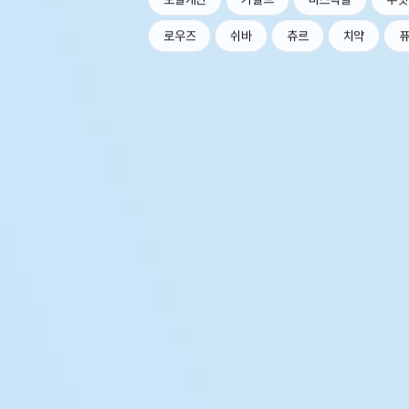
로우즈
쉬바
츄르
치약