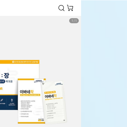
1
/
1