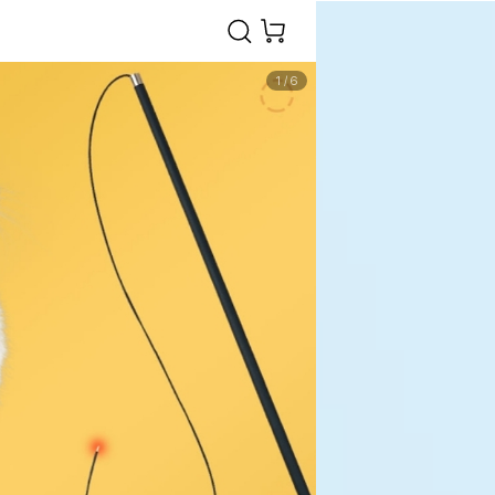
1
/
6