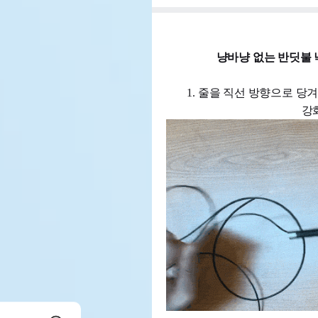
냥바냥 없는 반딧불 
1. 줄을 직선 방향으로 
강