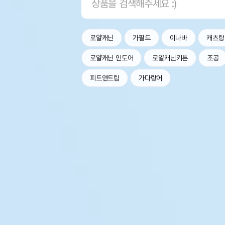
로얄캐닌
가필드
이나바
캐츠랑
로얄캐닌 인도어
로얄캐닌키튼
조공
피트앤트림
가다랑어