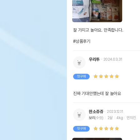
잘 가지고 놀아요. 만족합니다.

#상품후기
우리투
2024.03.31
첫구매
진짜 기대안했는데 잘 놀아요
완소쥬쥬
2023.12.11
보리
(수컷)
2살
4kg
먼치킨
5. 낚싯대를 세게 휘두를 때
첫구매