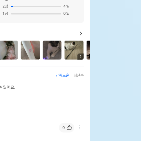
2
점
4
%
1
점
0
%
4
2
3
만족도순
최신순
 있어요.
<아이스블루>
0