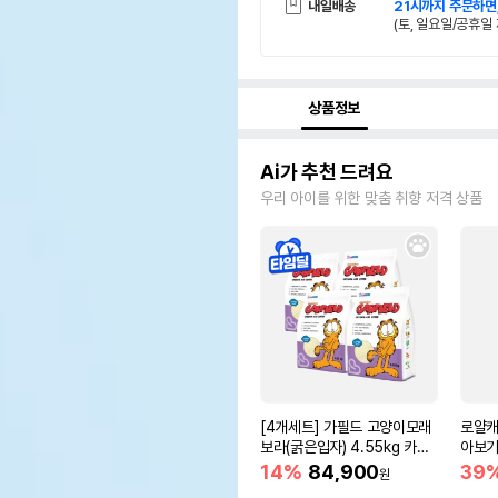
내일배송
21시까지 주문하면
(토, 일요일/공휴일 
상품정보
Ai가 추천 드려요
우리 아이를 위한 맞춤 취향 저격 상품
[4개세트] 가필드 고양이모래
로얄캐
보라(굵은입자) 4.55kg 카사
아보기(
바모래
14%
84,900
39
원