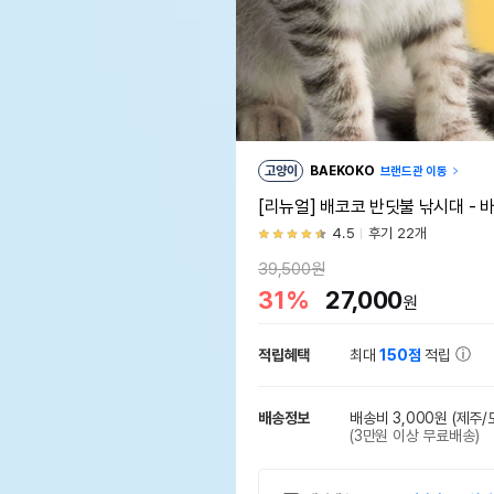
고양이
BAEKOKO
브랜드관 이동
[리뉴얼] 배코코 반딧불 낚시대 - 
4.5
후기 22개
39,500원
31%
27,000
원
적립혜택
최대
150점
적립
배송정보
배송비 3,000원
(제주/
(3만원 이상 무료배송)