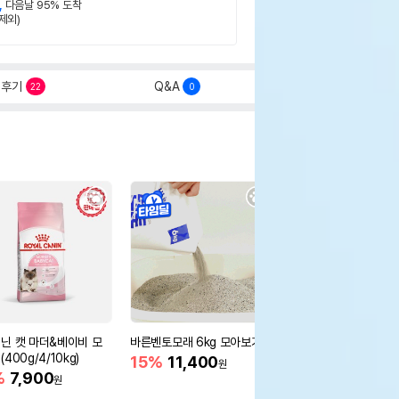
,
다음날 95% 도착
제외)
후기
Q&A
22
0
닌 캣 마더&베이비 모
바른벤토모래 6kg 모아보기
로얄캐닌 캣 인도어 4k
400g/4/10kg)
새 감소
15%
11,400
원
%
7,900
16%
55,000
원
원