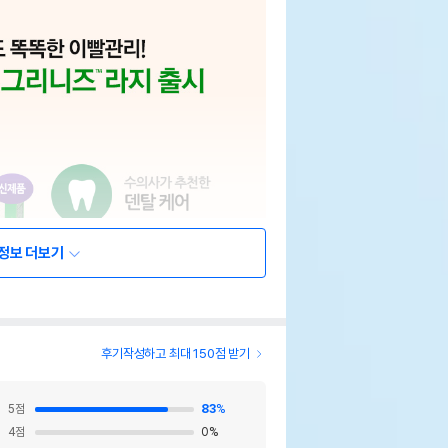
정보 더보기
후기작성하고 최대 150점 받기
5
점
83
%
4
점
0
%