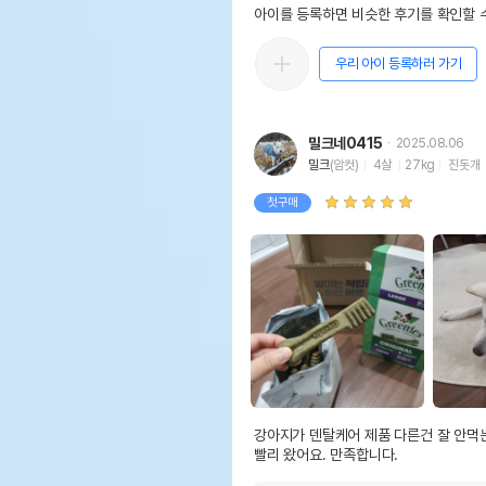
아이를 등록하면 비슷한 후기를 확인할 수
우리 아이 등록하러 가기
밀크네0415
2025.08.06
밀크
(암컷)
4살
27kg
진돗개
첫구매
강아지가 덴탈케어 제품 다른건 잘 안먹는
빨리 왔어요. 만족합니다.