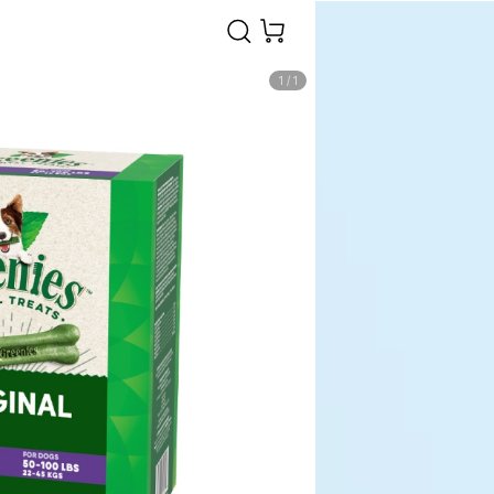
1
/
1