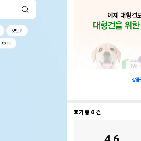
캣만두
아카나
상품
후기 총
6
건
4.6