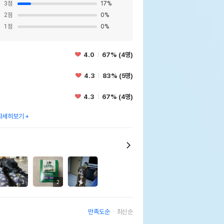
3
점
17
%
2
점
0
%
1
점
0
%
4.0
67% (4명)
4.3
83% (5명)
4.3
67% (4명)
자세히보기
3
2
만족도순
최신순