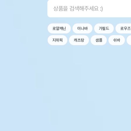
로얄캐닌
이나바
가필드
로우즈
지위픽
캐츠랑
샘플
쉬바