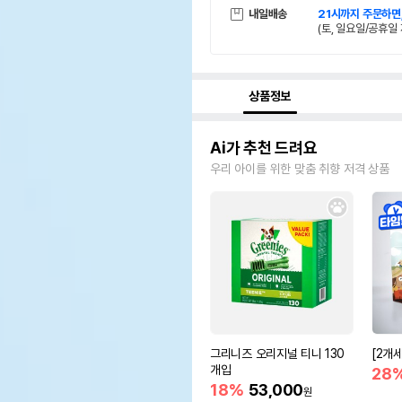
내일배송
21시까지 주문하면
(토, 일요일/공휴일 
상품정보
Ai가 추천 드려요
우리 아이를 위한 맞춤 취향 저격 상품
그리니즈 오리지널 티니 130
[2개
개입
28
18%
53,000
원