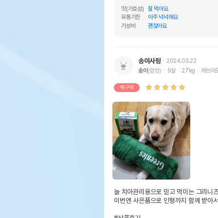
맛(기호성)
잘 먹어요
유통기한
아주 넉넉해요
가성비
괜찮아요
송이사랑
2024.03.22
송이
(암컷)
9살
27kg
래브라
재구매
늘 치아관리용으로 믿고 먹이는 그리니즈~
이번엔 사은품으로 인형까지 함께 받아서 너
#상품후기