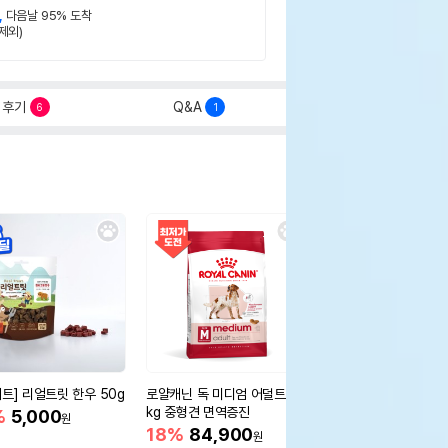
,
다음날 95% 도착
제외)
후기
Q&A
6
1
세트] 리얼트릿 한우 50g
로얄캐닌 독 미디엄 어덜트 10
오리젠 독 스몰브리드 4
kg 중형견 면역증진
%
5,000
15%
75,400
원
원
18%
84,900
원