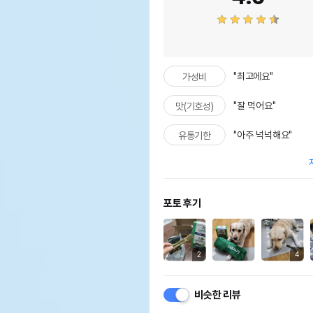
"최고에요"
가성비
"잘 먹어요"
맛(기호성)
"아주 넉넉해요"
유통기한
포토 후기
2
4
비슷한 리뷰