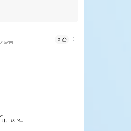
0
도리트리버


무 좋아요!!!
