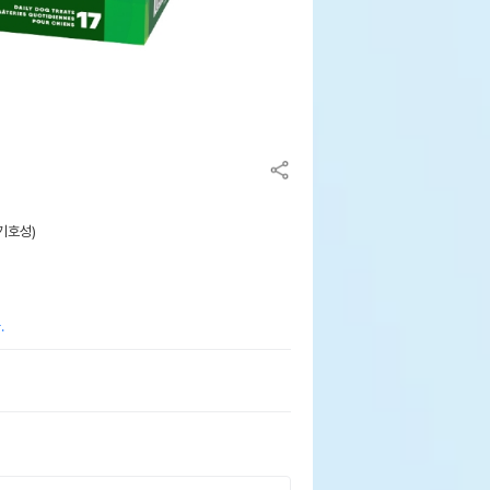
(기호성)
.