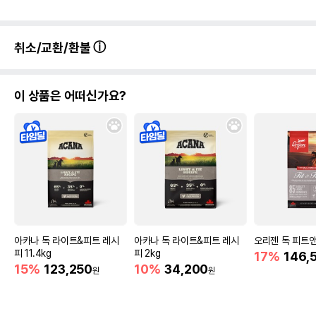
취소/교환/환불
이 상품은 어떠신가요?
아카나 독 라이트&피트 레시
아카나 독 라이트&피트 레시
오리젠 독 피트앤트
피 11.4kg
피 2kg
17%
146,
15%
123,250
10%
34,200
원
원