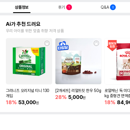
상품정보
후기
Q&A
1
0
Ai가 추천 드려요
우리 아이를 위한 맞춤 취향 저격 상품
그리니즈 오리지널 티니 130
[2개세트] 리얼트릿 한우 50g
로얄캐닌 독 미디
개입
kg 중형견 면역
28%
5,000
원
18%
53,000
18%
84,9
원