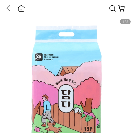
1
/
2