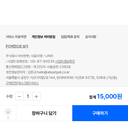
서비스 이용약관
개인정보 처리방침
입점/제휴 문의
공지사항
PC버전으로 보기
주식회사 어바웃펫
대표자명 : 나옥귀
사업자 등록번호 : 120-87-90035
사업자정보확인
통신판매업신고번호 : 제 2025-서울금천-2382호
개인정보관리자 : 김원규 hello@aboutpet.co.kr
서울특별시 금천구 가산디지털2로 144, 현대테라타워 가산DK 507호, 508호 (가산동)
구매안전(에스크로)서비스
© copyright (c) www.aboutpet.co.kr all rights reserved.
15,000
원
수량
합계
장바구니 담기
구매하기
찜