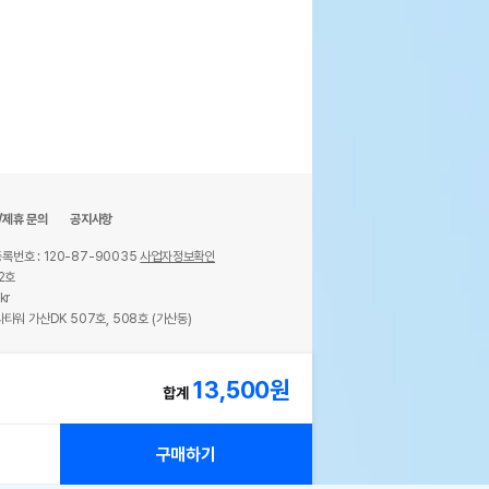
/제휴 문의
공지사항
록번호 : 120-87-90035
사업자정보확인
2호
kr
타워 가산DK 507호, 508호 (가산동)
ights reserved.
13,500
원
합계
구매하기