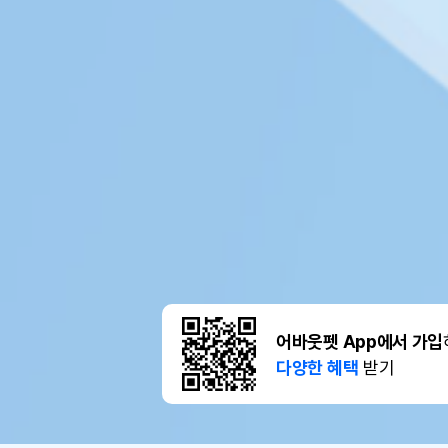
어바웃펫 App에서 가입
다양한 혜택
받기