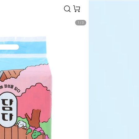
1
/
3