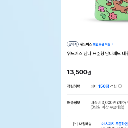
강아지
위드어스
브랜드관 이동
위드어스 담다 표준형 담다패드 대형
13,500
원
적립혜택
최대
150점
적립
배송정보
배송비 3,000원
(제주/
(3만원 이상 무료배송)
내일배송
21시까지 주문하면