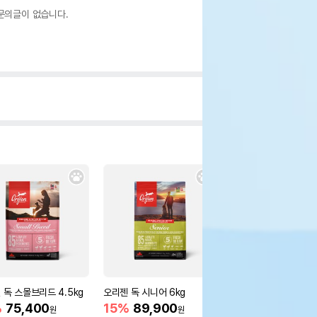
문의글이 없습니다.
 독 스몰브리드 4.5kg
오리젠 독 시니어 6kg
오리젠 독 오리지널 6k
%
75,400
15%
89,900
15%
91,800
원
원
원