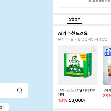
(토, 일요일/공휴일 
상품정보
Ai가 추천 드려요
우리 아이를 위한 맞춤 취향 저격 상품
그리니즈 오리지널 티니 130
[2개
개입
28
18%
53,000
원
샌드