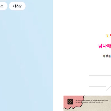
츄르
캐츠랑