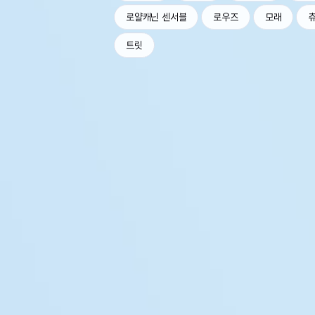
로얄캐닌 센서블
로우즈
모래
트릿