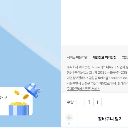
서비스 이용약관
개인정보 처리방침
입점
주식회사 어바웃펫
대표자명 : 나옥귀
사업자 등
통신판매업신고번호 : 제 2025-서울금천-238
개인정보관리자 : 김원규 hello@aboutpet.co.
서울특별시 금천구 가산디지털2로 144, 현대테라
구매안전(에스크로)서비스
© copyright (c) www.aboutpet.co.kr all r
하고
수량
장바구니 담기
찜