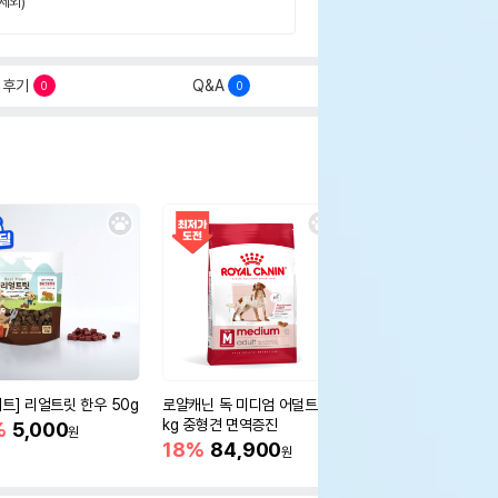
제외)
후기
Q&A
0
0
세트] 리얼트릿 한우 50g
로얄캐닌 독 미디엄 어덜트 10
오리젠 독 스몰브리드 4
kg 중형견 면역증진
%
5,000
15%
75,400
원
원
18%
84,900
원