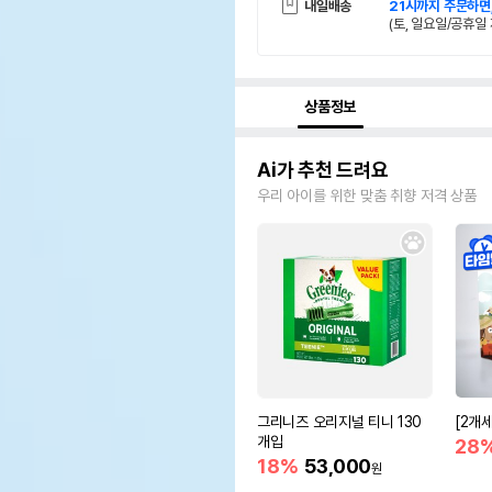
내일배송
21시까지 주문하면
(토, 일요일/공휴일 
상품정보
Ai가 추천 드려요
우리 아이를 위한 맞춤 취향 저격 상품
그리니즈 오리지널 티니 130
[2개
개입
28
18%
53,000
원