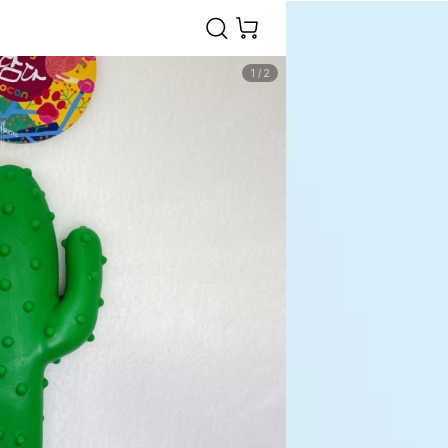
1
/
2