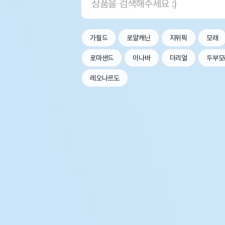
가필드
로얄캐닌
지위픽
모래
로마샌드
이나바
더리얼
두부모
레오나르도