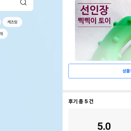
캐츠랑
래
상품
후기 총
5
건
5.0