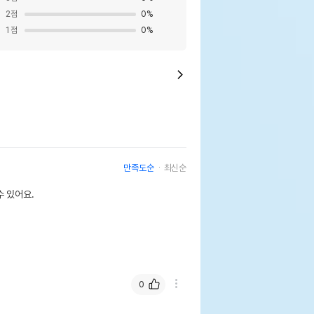
2
점
0
%
1
점
0
%
만족도순
최신순
 있어요.
0