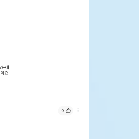
봤는데

아요

0