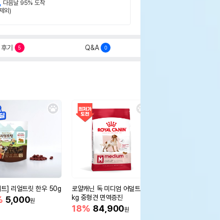
,
다음날 95% 도착
제외)
후기
Q&A
5
0
세트] 리얼트릿 한우 50g
로얄캐닌 독 미디엄 어덜트 10
오리젠 독 스몰브리드 4
kg 중형견 면역증진
%
5,000
15%
75,400
원
원
18%
84,900
원