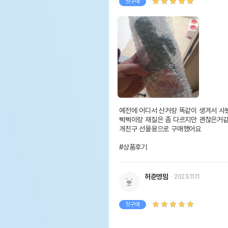
첫구매
예전에 어디서 산거랑 똑같이 생겨서 사
삑삑이랑 재질은 좀 다르지만 괜찮은거같
개친구 선물용으로 구매했어요

#상품후기
허준영맘
2023.11.11
첫구매