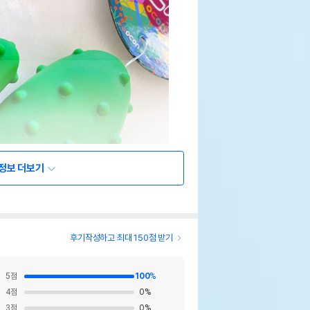
정보 더보기
후기작성하고 최대 150점 받기
5
점
100
%
4
점
0
%
3
점
0
%