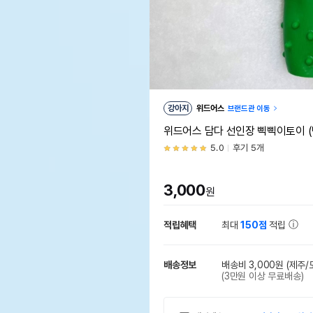
강아지
위드어스
브랜드관 이동
위드어스 담다 선인장 삑삑이토이 (
5.0
후기 5개
3,000
원
적립혜택
최대
150점
적립
배송정보
배송비 3,000원
(제주/
(3만원 이상 무료배송)