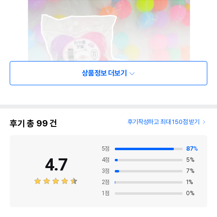
상품정보 더보기
후기 총
99
건
후기작성하고 최대 150점 받기
5
점
87
%
4.7
4
점
5
%
3
점
7
%
2
점
1
%
1
점
0
%