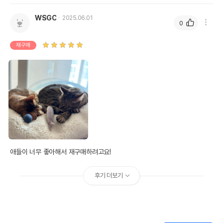
상품 필수 정보
WSGC
2025.06.01
0
품명 및 모델명
위드어스 담다 마카롱 미니캣볼 7p
재구매
법에 의한 인증,허가 등을
상세이미지 참조
받았음을 확인할수 있는
경우 그에 대한 사항
제조국 또는 원산지
중국
제조자,수입품의 경우
위드어스
수입자를 함께 표기
AS책임자와 전화번호
어바웃펫//1644-9601
또는 소비자상담 관련
애들이 너무 좋아해서 재구매하려고요!
전화번호
유통기한이 최소 2026.12.03이거나 그
후기 더보기
이후인 상품이 출고됩니다.
유통기한
단, 상품명에 유통기한 명시된 경우, 해당
유통기한을 따릅니다.