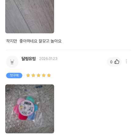
작지만  좋아하네요 잘갖고 놀아요
달링유밍
2026.01.23
0
첫구매