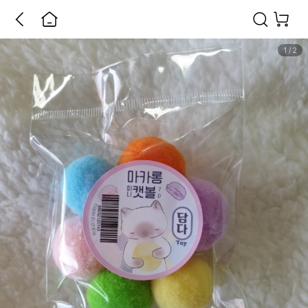
1
/
2