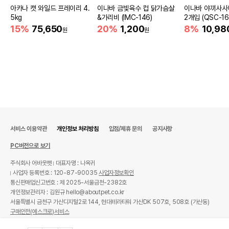
아카나 캣 와일드 프레이리 4.
이나바 금빛육수 컵 닭가슴살
이나바 야끼사사
5kg
&가리비 (IMC-146)
2개입 (QSC-16
15%
75,650
20%
1,200
8%
10,98
원
원
서비스 이용약관
개인정보 처리방침
입점/제휴 문의
공지사항
PC버전으로 보기
주식회사 어바웃펫
대표자명 : 나옥귀
사업자 등록번호 : 120-87-90035
사업자정보확인
통신판매업신고번호 : 제 2025-서울금천-2382호
개인정보관리자 : 김원규 hello@aboutpet.co.kr
서울특별시 금천구 가산디지털2로 144, 현대테라타워 가산DK 507호, 508호 (가산동)
구매안전(에스크로)서비스
© copyright (c) www.aboutpet.co.kr all rights reserved.