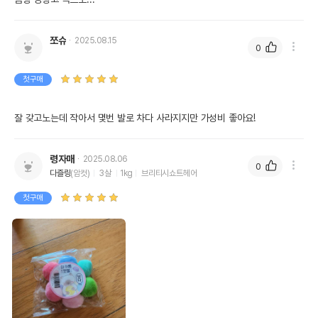
쪼슈
2025.08.15
0
첫구매
잘 갖고노는데 작아서 몇번 발로 차다 사라지지만 가성비 좋아요!
령자매
2025.08.06
0
다즐링
(암컷)
3살
1kg
브리티시쇼트헤어
첫구매