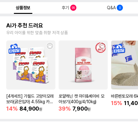
상품정보
후기
Q&A
99
0
Ai가 추천 드려요
우리 아이를 위한 맞춤 취향 저격 상품
[4개세트] 가필드 고양이모래
로얄캐닌 캣 마더&베이비 모
바른벤토모래 6
보라(굵은입자) 4.55kg 카사
아보기(400g/4/10kg)
15%
11,4
바모래
14%
84,900
39%
7,900
원
원