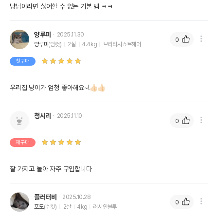
양루미
2025.11.30
0
양루미
(암컷)
2살
4.4kg
브리티시쇼트헤어
첫구매
우리집 냥이가 엄청 좋아해요~!👍🏻👍🏻
청시리
2025.11.10
0
재구매
잘 가지고 놀아 자주 구입합니다
플러터비
2025.10.28
0
포도
(수컷)
2살
4kg
러시안블루