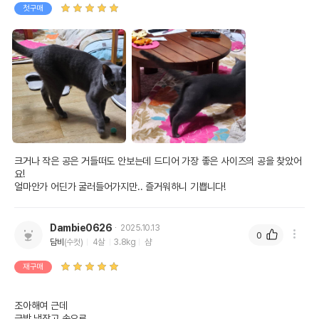
첫구매
크거나 작은 공은 거들떠도 안보는데 드디어 가장 좋은 사이즈의 공을 찾았어
요!

얼마안가 어딘가 굴러들어가지만.. 즐거워하니 기쁩니다!
Dambie0626
2025.10.13
0
담비
(수컷)
4살
3.8kg
샴
재구매
조아해여 근데

금방 냉장고 속으로...