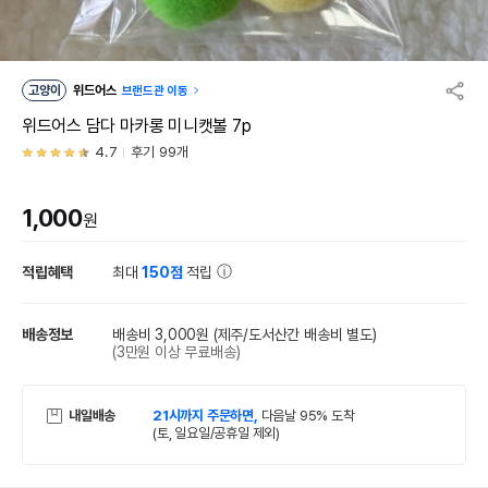
고양이
위드어스
브랜드관 이동
위드어스 담다 마카롱 미니캣볼 7p
4.7
후기 99개
1,000
원
적립혜택
최대
150점
적립
배송정보
배송비 3,000원
(제주/도서산간 배송비 별도)
(3만원 이상 무료배송)
내일배송
21시까지 주문하면,
다음날 95% 도착
(토, 일요일/공휴일 제외)