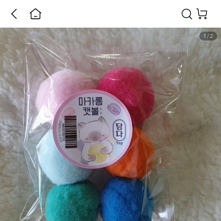
1
/
2