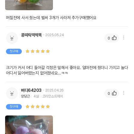
콩띠릭띡딱똑
2025.05.24
0
첫구매
크기가 커서 어디 들어갈 걱정은 덜해서 좋아요. 얼마전에 줬더니 가지고 놀다 
어디서 잃어버렸는지 없어졌네요…ㅋㅋ
버디64203
2025.04.26
0
양당근
4살
코리안쇼트헤어
첫구매