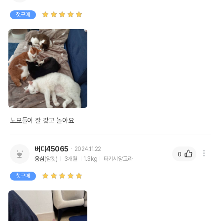
첫구매
상품 필수 정보
품명 및 모델명
위드어스 담다 마카롱 캣볼 6p
법에 의한 인증,허가 등을
상세이미지 참조
받았음을 확인할수 있는
경우 그에 대한 사항
제조국 또는 원산지
중국
제조자,수입품의 경우
위드어스
수입자를 함께 표기
노묘들이 잘 갖고 놀아요
AS책임자와 전화번호
어바웃펫//1644-9601
또는 소비자상담 관련
버디45065
2024.11.22
전화번호
0
옹심
(암컷)
3개월
1.3kg
터키시앙고라
유통기한이 최소 2026.12.03이거나 그
첫구매
이후인 상품이 출고됩니다.
유통기한
단, 상품명에 유통기한 명시된 경우, 해당
유통기한을 따릅니다.