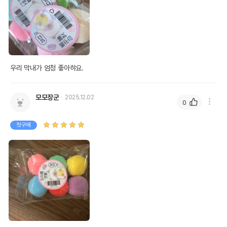
우리 막내가 엄청 좋아햐요.
모모장군
2025.12.02
0
첫구매