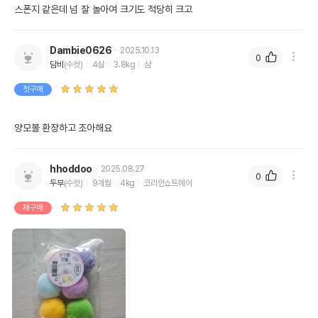
스폰지 같은데 넘 잘 놀아여 크기도 적당히 크고
Dambie0626
2025.10.13
0
담비
(수컷)
4살
3.8kg
샴
첫구매
양모볼 환장하고 조아해요
hhoddoo
2025.08.27
0
두부
(수컷)
9개월
4kg
코리안쇼트헤어
재구매