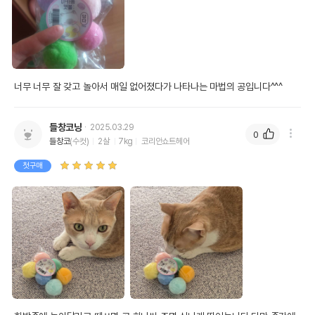
너무 너무 잘 갖고 놀아서 매일 없어졌다가 나타나는 마법의 공입니다^^^
들창코냥
2025.03.29
0
들창코
(수컷)
2살
7kg
코리안쇼트헤어
첫구매