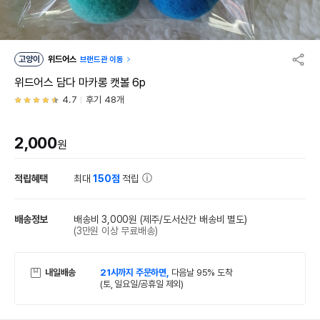
고양이
위드어스
브랜드관 이동
위드어스 담다 마카롱 캣볼 6p
4.7
후기 48개
2,000
원
적립혜택
최대
150점
적립
배송정보
배송비 3,000원
(제주/도서산간 배송비 별도)
(3만원 이상 무료배송)
내일배송
21시까지 주문하면,
다음날 95% 도착
(토, 일요일/공휴일 제외)