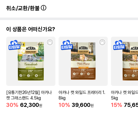
취소/교환/환불
이 상품은 어떠신가요?
[유통기한26년12월] 아카나
아카나 캣 와일드 프레이리 1.
아카나 캣 와일드
캣 그래스랜드 4.5kg
8kg
5kg
30%
62,300
10%
39,600
15%
75,6
원
원