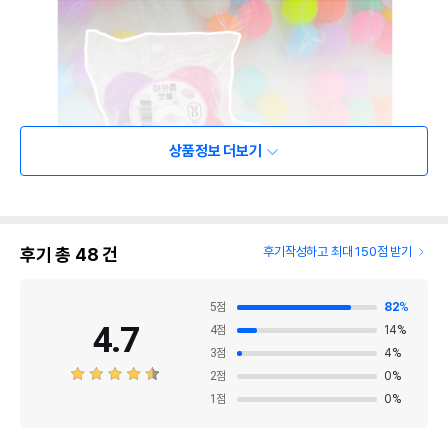
상품정보 더보기
후기 총
48
건
후기작성하고 최대 150점 받기
5
점
82
%
4.7
4
점
14
%
3
점
4
%
2
점
0
%
1
점
0
%