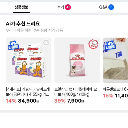
상품정보
후기
Q&A
48
0
Ai가 추천 드려요
우리 아이를 위한 맞춤 취향 저격 상품
[4개세트] 가필드 고양이모래
로얄캐닌 캣 마더&베이비 모
바른벤토모래 6
보라(굵은입자) 4.55kg 카사
아보기(400g/4/10kg)
15%
11,4
바모래
14%
84,900
39%
7,900
원
원