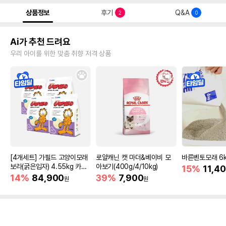
상품정보
후기
Q&A
2
0
Ai가 추천 드려요
우리 아이를 위한 맞춤 취향 저격 상품
[4개세트] 가필드 고양이모래
로얄캐닌 캣 마더&베이비 모
바른벤토모래 6
보라(굵은입자) 4.55kg 카사
아보기(400g/4/10kg)
15%
11,4
바모래
14%
84,900
39%
7,900
원
원