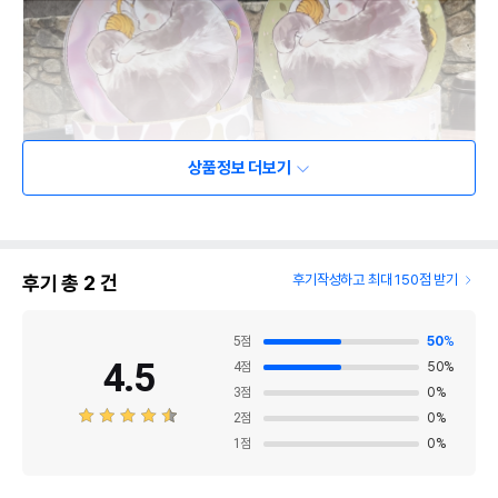
상품정보 더보기
후기 총
2
건
후기작성하고 최대 150점 받기
5
점
50
%
4.5
4
점
50
%
3
점
0
%
2
점
0
%
1
점
0
%