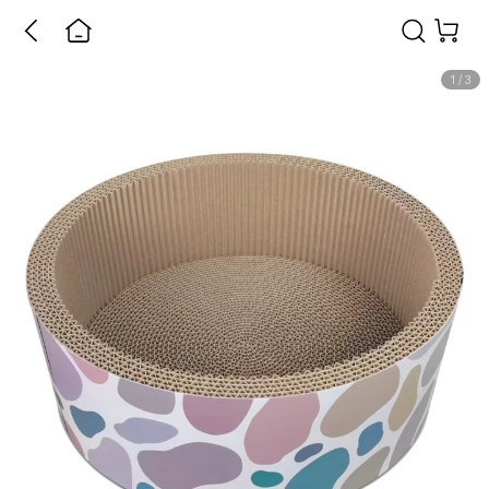
1
/
3