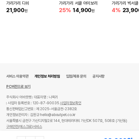
가리가리 디쉬
가리가리 서클 아이보리
가리가리 빅서클
21,900
25%
14,900
4%
23,90
원
원
서비스 이용약관
개인정보 처리방침
입점/제휴 문의
공지사항
PC버전으로 보기
주식회사 어바웃펫
대표자명 : 나옥귀
사업자 등록번호 : 120-87-90035
사업자정보확인
통신판매업신고번호 : 제 2025-서울금천-2382호
개인정보관리자 : 김원규 hello@aboutpet.co.kr
서울특별시 금천구 가산디지털2로 144, 현대테라타워 가산DK 507호, 508호 (가산동)
구매안전(에스크로)서비스
© copyright (c) www.aboutpet.co.kr all rights reserved.