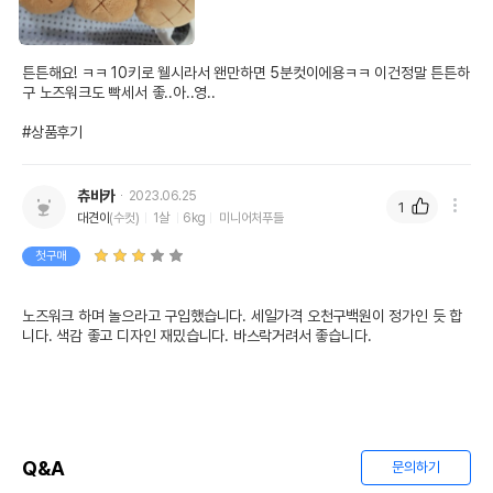
튼튼해요! ㅋㅋ 10키로 웰시라서 왠만하면 5분컷이에용ㅋㅋ 이건정말 튼튼하
구 노즈워크도 빡세서 좋..아..영..

#상품후기
츄바카
2023.06.25
1
대견이
(수컷)
1살
6kg
미니어처푸들
첫구매
노즈워크 하며 놀으라고 구입했습니다. 세일가격 오천구백원이 정가인 듯 합
니다. 색감 좋고 디자인 재밌습니다. 바스락거려서 좋습니다.
Q&A
문의하기