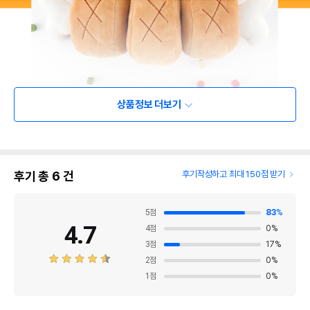
상품정보 더보기
후기 총
6
건
후기작성하고 최대 150점 받기
5
점
83
%
4.7
4
점
0
%
3
점
17
%
2
점
0
%
1
점
0
%