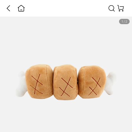
1
/
2