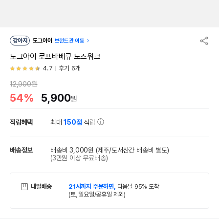
강아지
도그아이
브랜드관 이동
도그아이 로프바베큐 노즈워크
4.7
후기 6개
12,900원
54%
5,900
원
적립혜택
최대
150점
적립
배송정보
배송비 3,000원
(제주/도서산간 배송비 별도)
(3만원 이상 무료배송)
내일배송
21시까지 주문하면,
다음날 95% 도착
(토, 일요일/공휴일 제외)