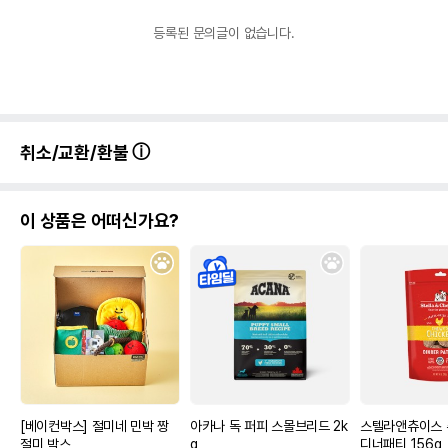
등록된 문의글이 없습니다.
취소/교환/환불
이 상품은 어떠신가요?
[베이컨박스] 절미네 민박 짱
아카나 독 퍼피 스몰브리드 2k
스텔라앤츄이스 
절미 박스
g
디너패티 156g