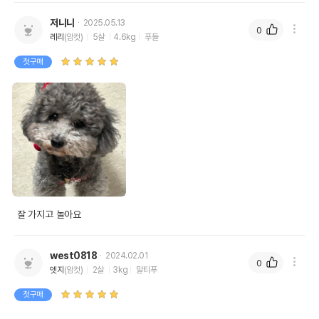
저니니
2025.05.13
0
레리
(암컷)
5살
4.6kg
푸들
첫구매
 잘 가지고 놀아요
west0818
2024.02.01
0
엣지
(암컷)
2살
3kg
말티푸
첫구매