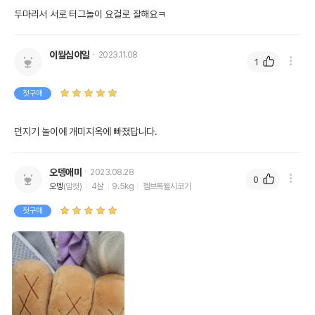
두마리서 서로 터그놀이 요걸로 잘해요ㅋ
이월십이일
2023.11.08
1
첫구매
던지기 놀이에 개미지옥에 빠졌답니다.
오뎅애미
2023.08.28
0
오뎅
(암컷)
4살
9.5kg
펨브록웰시코기
첫구매