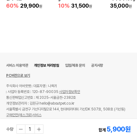
60%
29,900
10%
31,500
35,000
원
원
원
서비스 이용약관
개인정보 처리방침
입점/제휴 문의
공지사항
PC버전으로 보기
상품 필수 정보
주식회사 어바웃펫
대표자명 : 나옥귀
사업자 등록번호 : 120-87-90035
사업자정보확인
품명 및 모델명
도그아이 로프바베큐 노즈워크
통신판매업신고번호 : 제 2025-서울금천-2382호
개인정보관리자 : 김원규 hello@aboutpet.co.kr
법에 의한 인증,허가 등을
서울특별시 금천구 가산디지털2로 144, 현대테라타워 가산DK 507호, 508호 (가산동)
상품상세설명 참조
받았음을 확인할수 있는
구매안전(에스크로)서비스
경우 그에 대한 사항
© copyright (c) www.aboutpet.co.kr all rights reserved.
제조국 또는 원산지
중국
5,900
원
수량
합계