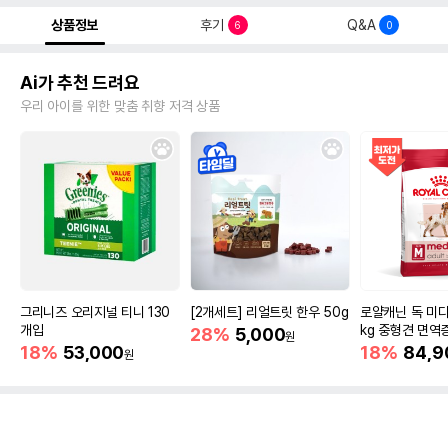
상품정보
후기
Q&A
6
0
Ai가 추천 드려요
우리 아이를 위한 맞춤 취향 저격 상품
그리니즈 오리지널 티니 130
[2개세트] 리얼트릿 한우 50g
로얄캐닌 독 미디
개입
kg 중형견 면역
28%
5,000
원
18%
53,000
18%
84,9
원