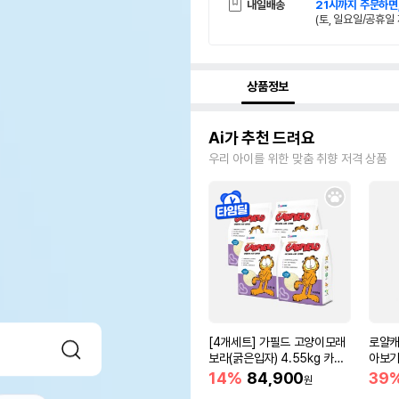
내일배송
21시까지 주문하면
(토, 일요일/공휴일 
상품정보
Ai가 추천 드려요
우리 아이를 위한 맞춤 취향 저격 상품
[4개세트] 가필드 고양이모래
로얄캐
보라(굵은입자) 4.55kg 카사
아보기(
바모래
14%
84,900
39
원