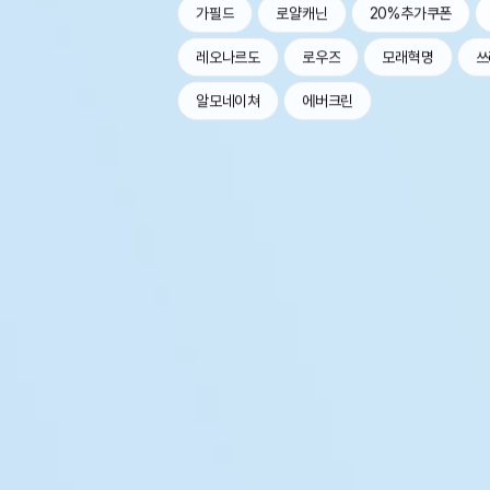
가필드
로얄캐닌
20%추가쿠폰
레오나르도
로우즈
모래혁명
쓰
알모네이쳐
에버크린