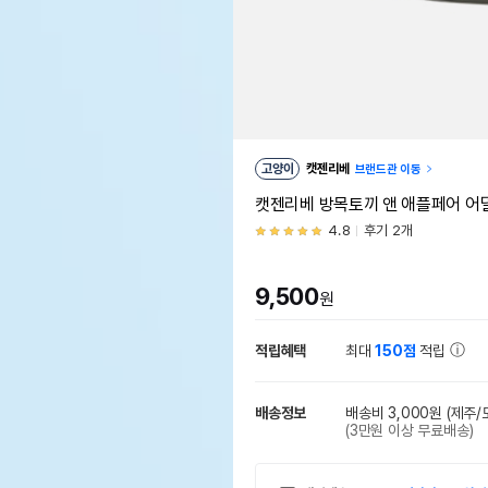
고양이
캣젠리베
브랜드관 이동
캣젠리베 방목토끼 앤 애플페어 어덜
4.8
후기 2개
9,500
원
적립혜택
최대
150점
적립
배송정보
배송비 3,000원
(제주/
(3만원 이상 무료배송)