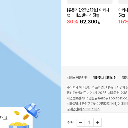
[유통기한26년12월] 아카나
아카나
캣 그래스랜드 4.5kg
5kg
30%
62,300
15
원
서비스 이용약관
개인정보 처리방침
입점
주식회사 어바웃펫
대표자명 : 나옥귀
사업자 등
통신판매업신고번호 : 제 2025-서울금천-238
개인정보관리자 : 김원규 hello@aboutpet.co.
서울특별시 금천구 가산디지털2로 144, 현대테라
구매안전(에스크로)서비스
© copyright (c) www.aboutpet.co.kr all r
하고
수량