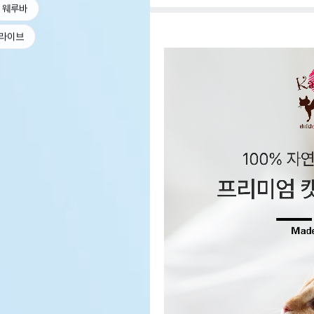
웨루바
라이브