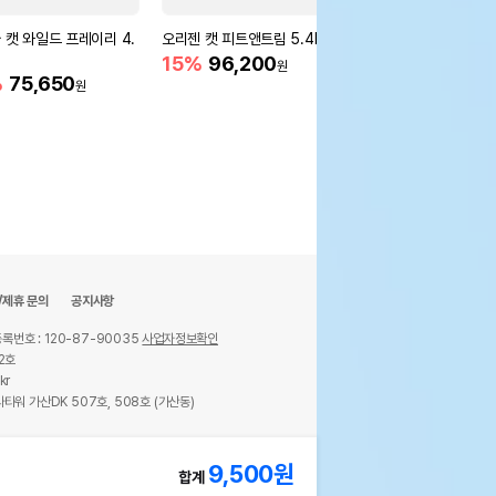
 캣 와일드 프레이리 4.
오리젠 캣 피트앤트림 5.4kg
로얄캐닌 캣 키튼 400
기능 강화
15%
96,200
원
%
75,650
28%
7,750
원
원
/제휴 문의
공지사항
록번호 : 120-87-90035
사업자정보확인
2호
kr
타워 가산DK 507호, 508호 (가산동)
ights reserved.
9,500
원
합계