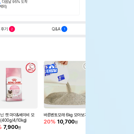
,
다음날 95% 도착
제외)
후기
Q&A
2
1
닌 캣 마더&베이비 모
바른벤토모래 6kg 모아보기
로얄캐닌 캣 인도어 4k
400g/4/10kg)
새 감소
20%
10,700
원
%
7,900
16%
55,000
원
원