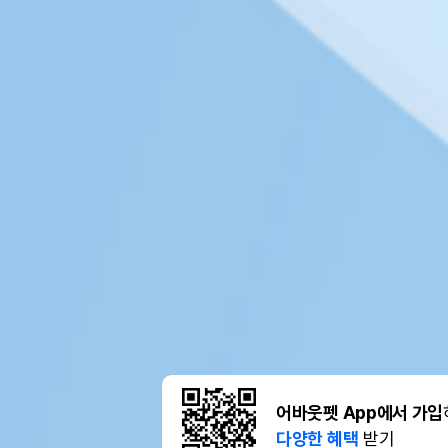
어바웃펫 App에서 가입
다양한 혜택
받기