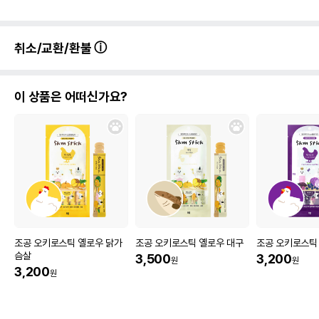
취소/교환/환불
이 상품은 어떠신가요?
조공 오키로스틱 옐로우 닭가
조공 오키로스틱 옐로우 대구
조공 오키로스틱
슴살
3,500
3,200
원
원
3,200
원