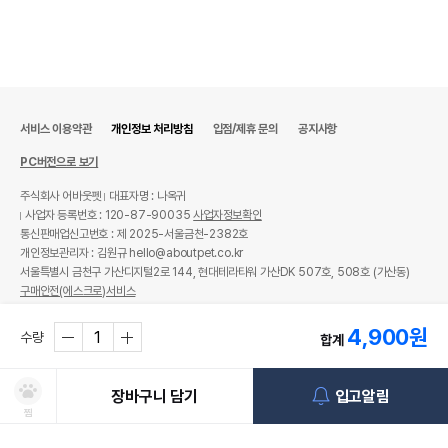
서비스 이용약관
개인정보 처리방침
입점/제휴 문의
공지사항
PC버전으로 보기
주식회사 어바웃펫
대표자명 : 나옥귀
사업자 등록번호 : 120-87-90035
사업자정보확인
통신판매업신고번호 : 제 2025-서울금천-2382호
개인정보관리자 : 김원규 hello@aboutpet.co.kr
서울특별시 금천구 가산디지털2로 144, 현대테라타워 가산DK 507호, 508호 (가산동)
구매안전(에스크로)서비스
© copyright (c) www.aboutpet.co.kr all rights reserved.
4,900
원
수량
합계
장바구니 담기
입고알림
찜