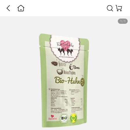
1
/
1