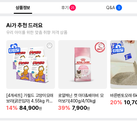
상품정보
후기
Q&A
25
0
Ai가 추천 드려요
우리 아이를 위한 맞춤 취향 저격 상품
[4개세트] 가필드 고양이모래
로얄캐닌 캣 마더&베이비 모
바른벤토모래 6
보라(굵은입자) 4.55kg 카사
아보기(400g/4/10kg)
20%
10,7
바모래
14%
84,900
39%
7,900
원
원