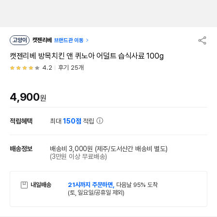
고양이
캣젠리베
브랜드관 이동
캣젠리베 방목치킨 앤 퀴노아 어덜트 습식사료 100g
4.2
후기 25개
4,900
원
적립혜택
최대
150점
적립
배송정보
배송비 3,000원
(제주/도서산간 배송비 별도)
(3만원 이상 무료배송)
내일배송
21시까지 주문하면,
다음날 95% 도착
(토, 일요일/공휴일 제외)