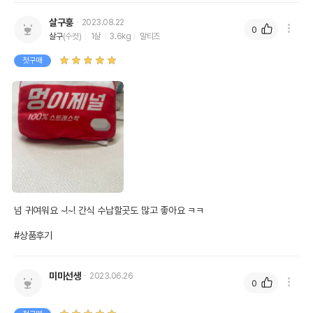
살구훙
2023.08.22
0
살구
(수컷)
1살
3.6kg
말티즈
첫구매
넘 귀여워요 ~!~! 간식 수납할곳도 많고 좋아요 ㅋㅋ

#상품후기
미미선생
2023.06.26
0