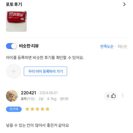
포토 후기
비슷한 리뷰
만족도순
최신순
아이를 등록하면 비슷한 후기를 확인할 수 있어요.
우리 아이 등록하러 가기
220421
2024.09.01
0
호두
(수컷)
2살
4.7kg
말티푸
첫구매
넣을 수 있는 칸이 많아서 좋은거 같아요 