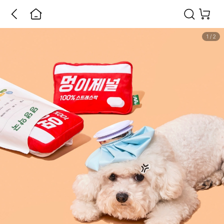
1
/
2