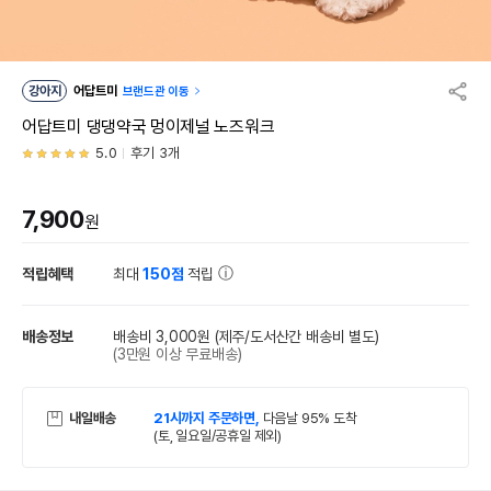
강아지
어답트미
브랜드관 이동
어답트미 댕댕약국 멍이제널 노즈워크
5.0
후기 3개
7,900
원
적립혜택
최대
150점
적립
배송정보
배송비 3,000원
(제주/도서산간 배송비 별도)
(3만원 이상 무료배송)
내일배송
21시까지 주문하면,
다음날 95% 도착
(토, 일요일/공휴일 제외)