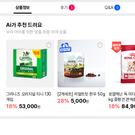
상품정보
후기
Q&A
3
0
Ai가 추천 드려요
우리 아이를 위한 맞춤 취향 저격 상품
그리니즈 오리지널 티니 130
[2개세트] 리얼트릿 한우 50g
로얄캐닌 독 미디
개입
kg 중형견 면역
28%
5,000
원
18%
53,000
18%
84,9
원