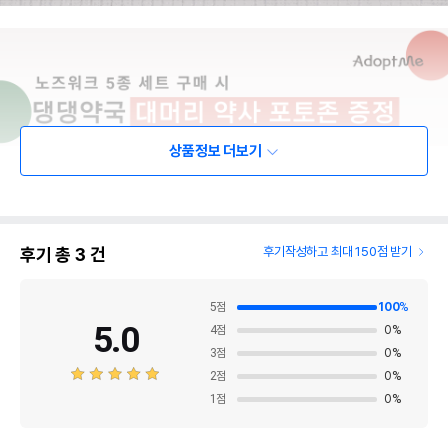
상품정보 더보기
후기 총
3
건
후기작성하고 최대 150점 받기
5
점
100
%
5.0
4
점
0
%
3
점
0
%
2
점
0
%
1
점
0
%