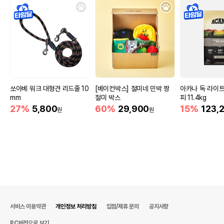
쏘아베 워크 대형견 리드줄 10
[베이컨박스] 절미네 민박 짱
아카나 독 라이
mm
절미 박스
피 11.4kg
27%
5,800
60%
29,900
15%
123,
원
원
서비스 이용약관
개인정보 처리방침
입점/제휴 문의
공지사항
PC버전으로 보기