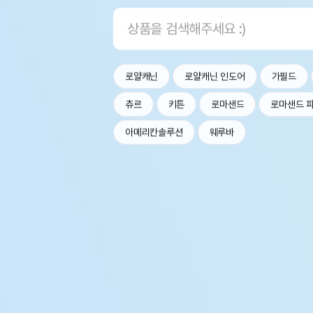
로얄캐닌
로얄캐닌 인도어
가필드
츄르
키튼
로마샌드
로마샌드 
아메리칸솔루션
웨루바