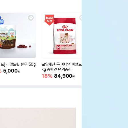
세트] 리얼트릿 한우 50g
로얄캐닌 독 미디엄 어덜트 10
오리젠 독 스몰브리드 4
kg 중형견 면역증진
%
5,000
15%
75,400
원
원
18%
84,900
원