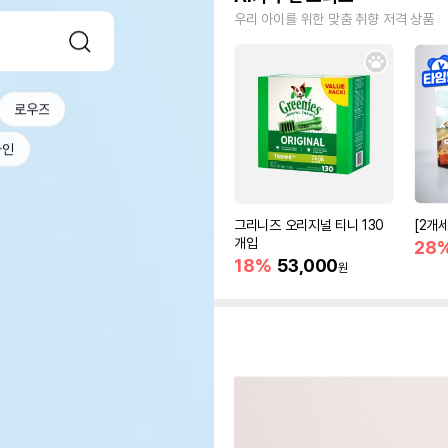
우리 아이를 위한 맞춤 취향 저격 상품
로우즈
파인
그리니즈 오리지널 티니 130
[2개
개입
28
18%
53,000
원