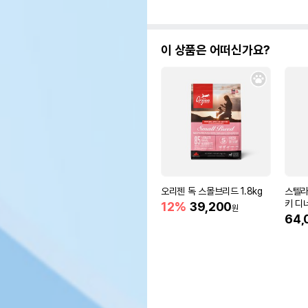
이 상품은 어떠신가요?
오리젠 독 스몰브리드 1.8kg
스텔라
키 디
12%
39,200
원
64,