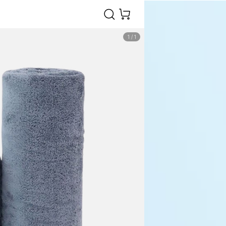
1
/
1