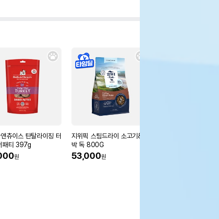
앤츄이스 탄탈라이징 터
지위픽 스팀드라이 소고기&호
깎KKAKK 치카핏 덴탈
너패티 397g
박 독 800G
입 7g
000
53,000
23%
300
원
원
원