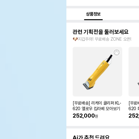
상품정보
관련 기획전을 둘러보세요
🐶지갑주의! 무료배송 ZONE 오픈!
[무료배송] 리케이 클리퍼 KL-
[무료
620 옐로우 킴라베 모아보기
620
252,000
252
원
Ai가 추천 드려요