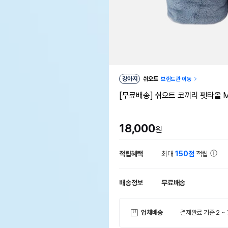
강아지
쉬오트
브랜드관 이동
[무료배송] 쉬오트 코끼리 펫타올 M
18,000
원
적립혜택
최대
150점
적립
배송정보
무료배송
업체배송
결제완료 기준 2 ~